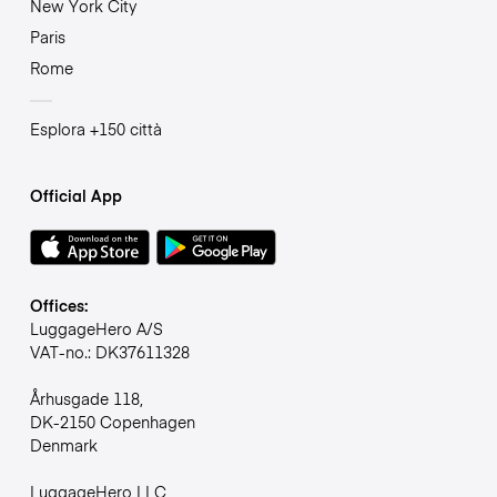
New York City
Paris
Rome
Esplora +150 città
Official App
Offices:
LuggageHero A/S
VAT-no.: DK37611328
Århusgade 118,
DK-2150 Copenhagen
Denmark
LuggageHero LLC