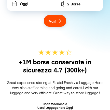
Oggi
2 Borse
Number of bags
Vai!
★
★
★
★
☆
★
+1M borse conservate in
sicurezza
4.7
(300k+)
Great experience storing at Falafel Fresh via Luggage Hero.
Very nice staff coming and going and careful with our
luggage and very efficient. Great way to store luggage !
Brian MacDonald
Used LuggageHero
Oggi