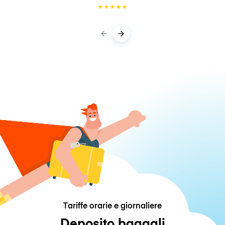
★
★
★
★
★
Tariffe orarie e giornaliere
Deposito bagagli