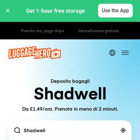
Get 1-hour free storage 
Use the App
Tariffe orarie / giornaliere
Deposito bagagli
Shadwell
Da £1.49/ora. Prenota in meno di 2 minuti.
Location