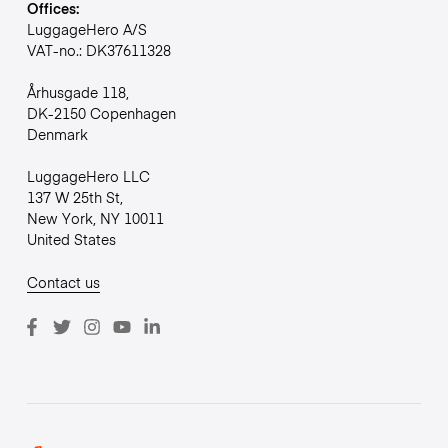
Offices:
LuggageHero A/S
VAT-no.: DK37611328
Århusgade 118,
DK-2150 Copenhagen
Denmark
LuggageHero LLC
137 W 25th St,
New York, NY 10011
United States
Contact us