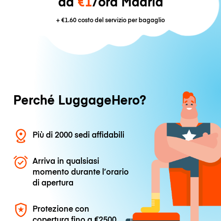
da
€1
/ora Madrid
+
€1.60
costo del servizio per bagaglio
Perché LuggageHero?
Più di 2000 sedi affidabili
Arriva in qualsiasi
momento durante l’orario
di apertura
Protezione con
copertura fino a
€2500