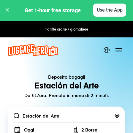
Get 1-hour free storage 
Use the App
Tariffe orarie / giornaliere
Deposito bagagli
Estación del Arte
Da €1/ora. Prenota in meno di 2 minuti.
Location
Oggi
2 Borse
Number of bags