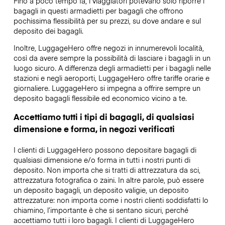
Fino a poco tempo fa, i viaggiatori potevano solo riporre i
bagagli in questi armadietti per bagagli che offrono
pochissima flessibilità per su prezzi, su dove andare e sul
deposito dei bagagli.
Inoltre, LuggageHero offre negozi in innumerevoli località,
così da avere sempre la possibilità di lasciare i bagagli in un
luogo sicuro. A differenza degli armadietti per i bagagli nelle
stazioni e negli aeroporti, LuggageHero offre tariffe orarie e
giornaliere. LuggageHero si impegna a offrire sempre un
deposito bagagli flessibile ed economico vicino a te.
Accettiamo tutti i tipi di bagagli, di qualsiasi
dimensione e forma, in negozi verificati
I clienti di LuggageHero possono depositare bagagli di
qualsiasi dimensione e/o forma in tutti i nostri punti di
deposito. Non importa che si tratti di attrezzatura da sci,
attrezzatura fotografica o zaini. In altre parole, può essere
un deposito bagagli, un deposito valigie, un deposito
attrezzature: non importa come i nostri clienti soddisfatti lo
chiamino, l’importante è che si sentano sicuri, perché
accettiamo tutti i loro bagagli. I clienti di LuggageHero