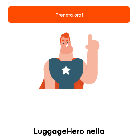
Prenota ora!
LuggageHero nella