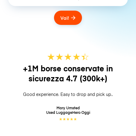
Vai!
★
★
★
★
☆
★
+1M borse conservate in
sicurezza
4.7
(300k+)
Good experience. Easy to drop and pick up..
Mary Umsted
Used LuggageHero
Oggi
★
★
★
★
★