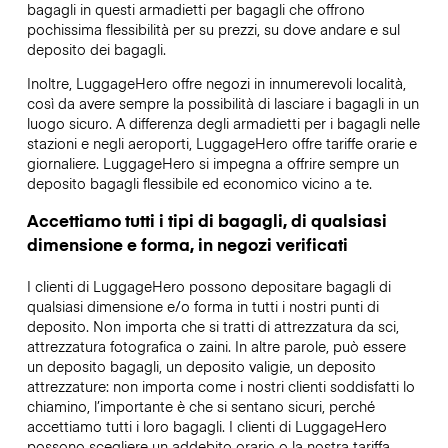
bagagli in questi armadietti per bagagli che offrono
pochissima flessibilità per su prezzi, su dove andare e sul
deposito dei bagagli.
Inoltre, LuggageHero offre negozi in innumerevoli località,
così da avere sempre la possibilità di lasciare i bagagli in un
luogo sicuro. A differenza degli armadietti per i bagagli nelle
stazioni e negli aeroporti, LuggageHero offre tariffe orarie e
giornaliere. LuggageHero si impegna a offrire sempre un
deposito bagagli flessibile ed economico vicino a te.
Accettiamo tutti i tipi di bagagli, di qualsiasi
dimensione e forma, in negozi verificati
I clienti di LuggageHero possono depositare bagagli di
qualsiasi dimensione e/o forma in tutti i nostri punti di
deposito. Non importa che si tratti di attrezzatura da sci,
attrezzatura fotografica o zaini. In altre parole, può essere
un deposito bagagli, un deposito valigie, un deposito
attrezzature: non importa come i nostri clienti soddisfatti lo
chiamino, l’importante è che si sentano sicuri, perché
accettiamo tutti i loro bagagli. I clienti di LuggageHero
possono scegliere un addebito orario o la nostra tariffa