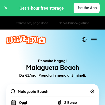
Get 1-hour free storage 
Use the App
Tariffe orarie / giornaliere
Deposito bagagli
Malagueta Beach
Da €1/ora. Prenota in meno di 2 minuti.
Location
Oggi
2 Borse
Number of bags