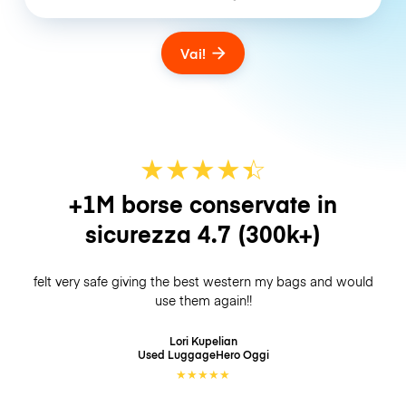
Vai!
★
★
★
★
☆
★
+1M borse conservate in
sicurezza
4.7
(300k+)
felt very safe giving the best western my bags and would
use them again!!
Lori Kupelian
Used LuggageHero
Oggi
★
★
★
★
★