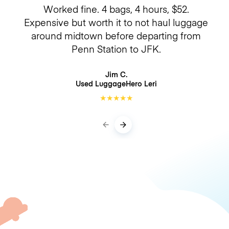
Worked fine. 4 bags, 4 hours, $52.
Expensive but worth it to not haul luggage
around midtown before departing from
Penn Station to JFK.
Jim C.
Used LuggageHero
Leri
★
★
★
★
★