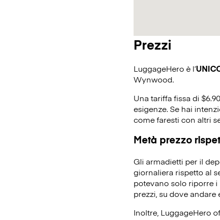
Prezzi
LuggageHero è l’
UNIC
Wynwood.
Una tariffa fissa di $6.9
esigenze. Se hai intenz
come faresti con altri s
Metà prezzo rispett
Gli armadietti per il d
giornaliera rispetto al 
potevano solo riporre i 
prezzi, su dove andare e
Inoltre, LuggageHero off