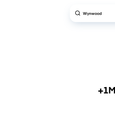
Location
+1M