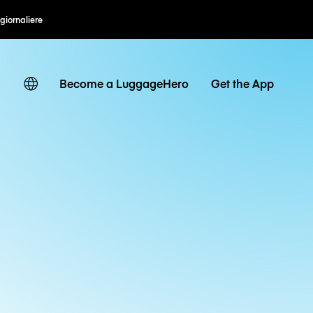
 giornaliere
Become a LuggageHero
Get the App