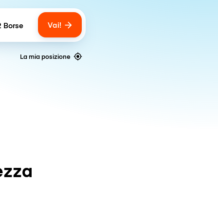
Vai!
2 Borse
umber of bags
La mia posizione
ezza