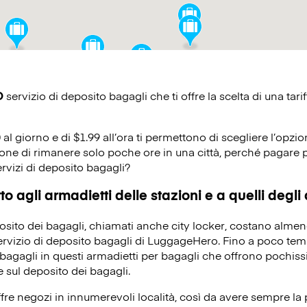
O
servizio di deposito bagagli che ti offre la scelta di una tarif
0 al giorno e di $1.99 all’ora ti permettono di scegliere l’opzio
ione di rimanere solo poche ore in una città, perché pagare p
ervizi di deposito bagagli?
o agli armadietti delle stazioni e a quelli degli
eposito dei bagagli, chiamati anche city locker, costano alme
servizio di deposito bagagli di LuggageHero. Fino a poco temp
bagagli in questi armadietti per bagagli che offrono pochissi
 sul deposito dei bagagli.
re negozi in innumerevoli località, così da avere sempre la po