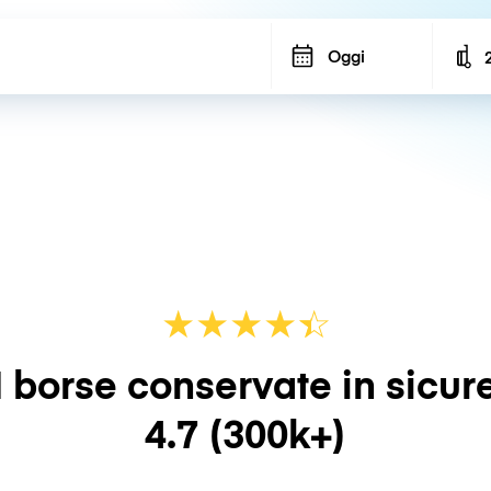
Oggi
N
★
★
★
★
☆
★
 borse conservate in sicur
4.7
(300k+)