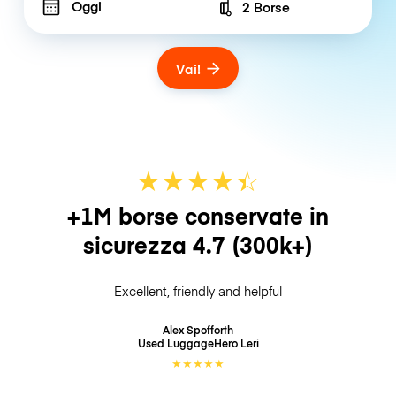
Oggi
2 Borse
Number of bags
Vai!
★
★
★
★
☆
★
+1M borse conservate in
sicurezza
4.7
(300k+)
Excellent, friendly and helpful
Alex Spofforth
Used LuggageHero
Leri
★
★
★
★
★