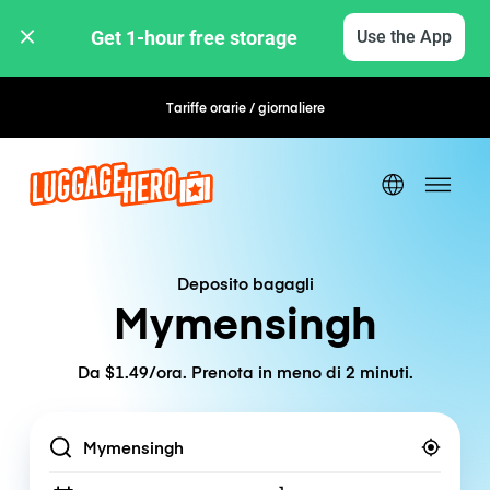
Get 1-hour free storage 
Use the App
Tariffe orarie / giornaliere
Prenotazione flessibile
Deposito bagagli
Mymensingh
Da $1.49/ora. Prenota in meno di 2 minuti.
Location