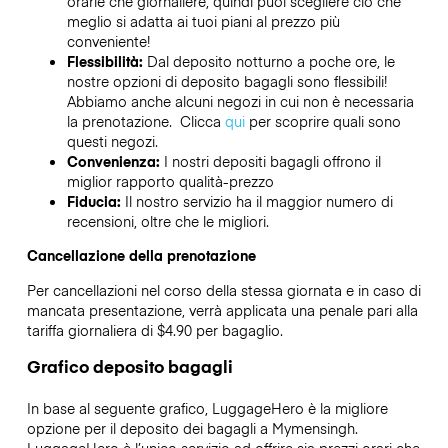
orarie che giornaliere, quindi puoi scegliere ciò che
meglio si adatta ai tuoi piani al prezzo più
conveniente!
Flessibilità:
Dal deposito notturno a poche ore, le
nostre opzioni di deposito bagagli sono flessibili!
Abbiamo anche alcuni negozi in cui non è necessaria
la prenotazione. Clicca
qui
per scoprire quali sono
questi negozi.
Convenienza:
I nostri depositi bagagli offrono il
miglior rapporto qualità-prezzo
Fiducia:
Il nostro servizio ha il maggior numero di
recensioni, oltre che le migliori.
Cancellazione della prenotazione
Per cancellazioni nel corso della stessa giornata e in caso di
mancata presentazione, verrà applicata una penale pari alla
tariffa giornaliera di $4.90 per bagaglio.
Grafico deposito bagagli
In base al seguente grafico, LuggageHero è la migliore
opzione per il deposito dei bagagli a
Mymensingh
.
LuggageHero è l’unico servizio ad offrire sia prezzi orari che