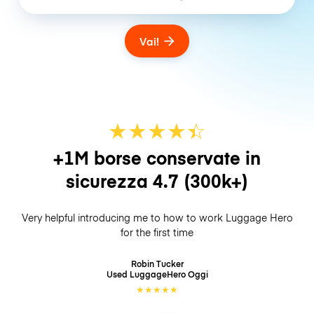
Vai!
★
★
★
★
☆
★
+1M borse conservate in
sicurezza
4.7
(300k+)
Very helpful introducing me to how to work Luggage Hero
for the first time
Robin Tucker
Used LuggageHero
Oggi
★
★
★
★
★