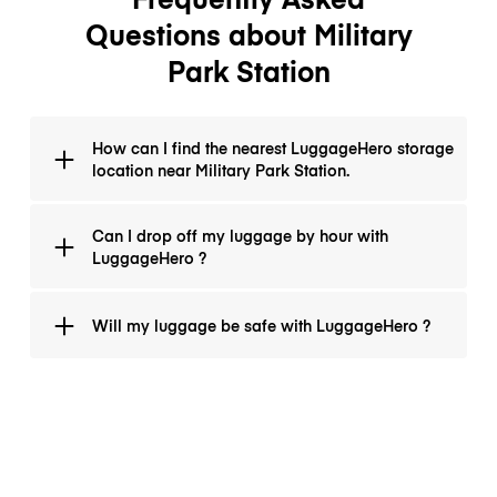
Questions about Military
Park Station
How can I find the nearest LuggageHero storage
location near Military Park Station.
To find the location closest to you, you can go to the
Can I drop off my luggage by hour with
LuggageHero website and click on book now by
LuggageHero ?
entering all your information. Or you can download
the LuggageHero app to make your booking easier.
Yes LuggageHero is an hourly service, It’s $1 an hour
Will my luggage be safe with LuggageHero ?
and never more than $6 a day.
Yes, all LuggageHero locations have been personally
and regularly checked by LuggageHero staff.