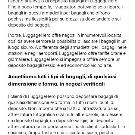
rispetto al servizio di deposito bagagli di LuggageHero.
Fino a poco tempo fa, i viaggiatori potevano solo riporre i
bagagli in questi armadietti per bagagli che offrono
pochissima flessibilità per su prezzi, su dove andare e sul
deposito dei bagagli.
Inoltre, LuggageHero offre negozi in innumerevoli località,
così da avere sempre la possibilità di lasciare i bagagli in un
luogo sicuro. A differenza degli armadietti per i bagagli nelle
stazioni e negli aeroporti, LuggageHero offre tariffe orarie e
giornaliere. LuggageHero si impegna a offrire sempre un
deposito bagagli flessibile ed economico vicino a te.
Accettiamo tutti i tipi di bagagli, di qualsiasi
dimensione e forma, in negozi verificati
I clienti di LuggageHero possono depositare bagagli di
qualsiasi dimensione e/o forma in tutti i nostri punti di
deposito. Non importa che si tratti di attrezzatura da sci,
attrezzatura fotografica o zaini. In altre parole, può essere
un deposito bagagli, un deposito valigie, un deposito
attrezzature: non importa come i nostri clienti soddisfatti lo
chiamino, l’importante è che si sentano sicuri, perché