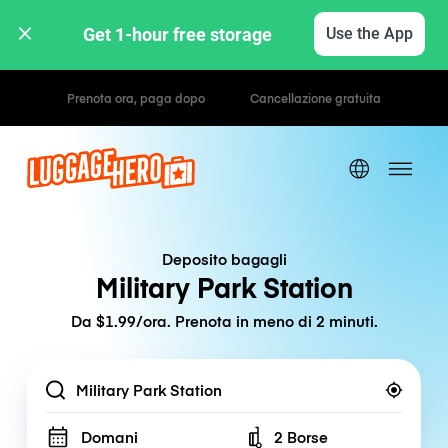
Get 1-hour free storage 
Use the App
Tariffe orarie / giornaliere
Deposito bagagli
Military Park Station
Da $1.99/ora. Prenota in meno di 2 minuti.
Location
Domani
2 Borse
Number of bags