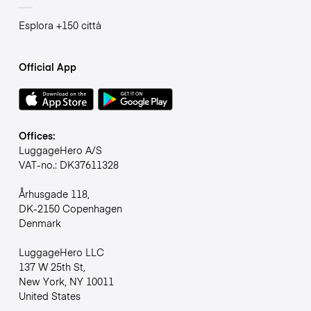
Esplora +150 città
Official App
Offices:
LuggageHero A/S
VAT-no.: DK37611328
Århusgade 118,
DK-2150 Copenhagen
Denmark
LuggageHero LLC
137 W 25th St,
New York, NY 10011
United States