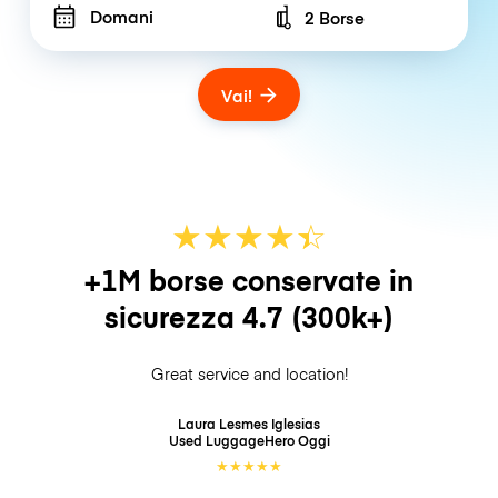
Domani
2 Borse
Number of bags
Vai!
★
★
★
★
☆
★
+1M borse conservate in
sicurezza
4.7
(300k+)
Great service and location!
Laura Lesmes Iglesias
Used LuggageHero
Oggi
★
★
★
★
★