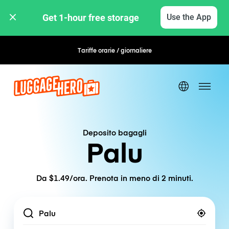
Get 1-hour free storage 
Use the App
Tariffe orarie / giornaliere
Prenotazione flessibile
Deposito bagagli
Palu
Da $1.49/ora. Prenota in meno di 2 minuti.
Location