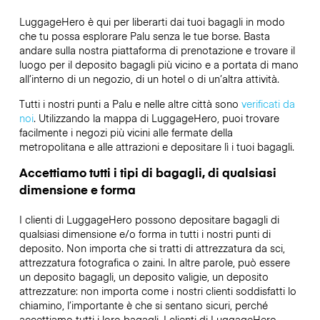
LuggageHero è qui per liberarti dai tuoi bagagli in modo
che tu possa esplorare Palu senza le tue borse. Basta
andare sulla nostra piattaforma di prenotazione e trovare il
luogo per il deposito bagagli più vicino e a portata di mano
all’interno di un negozio, di un hotel o di un’altra attività.
Tutti i nostri punti a Palu e nelle altre città sono
verificati da
noi
. Utilizzando la mappa di LuggageHero, puoi trovare
facilmente i negozi più vicini alle fermate della
metropolitana e alle attrazioni e depositare lì i tuoi bagagli.
Accettiamo tutti i tipi di bagagli, di qualsiasi
dimensione e forma
I clienti di LuggageHero possono depositare bagagli di
qualsiasi dimensione e/o forma in tutti i nostri punti di
deposito. Non importa che si tratti di attrezzatura da sci,
attrezzatura fotografica o zaini. In altre parole, può essere
un deposito bagagli, un deposito valigie, un deposito
attrezzature: non importa come i nostri clienti soddisfatti lo
chiamino, l’importante è che si sentano sicuri, perché
accettiamo tutti i loro bagagli. I clienti di LuggageHero