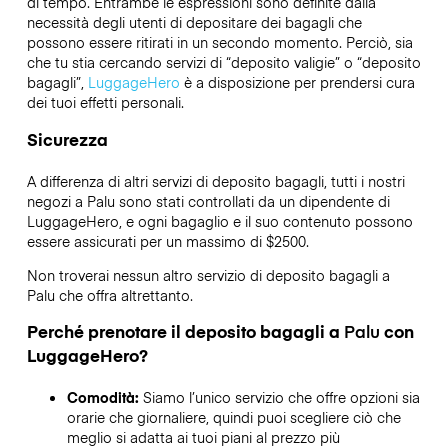
di tempo. Entrambe le espressioni sono definite dalla
necessità degli utenti di depositare dei bagagli che
possono essere ritirati in un secondo momento. Perciò, sia
che tu stia cercando servizi di “deposito valigie” o “deposito
bagagli”,
LuggageHero
è a disposizione per prendersi cura
dei tuoi effetti personali.
Sicurezza
A differenza di altri servizi di deposito bagagli,
tutti i nostri
negozi a
Palu
sono stati controllati da un dipendente di
LuggageHero, e ogni bagaglio e il suo contenuto possono
essere assicurati per un massimo di
$2500
.
Non troverai nessun altro servizio di deposito bagagli a
Palu
che offra altrettanto.
Perché prenotare il deposito bagagli a
Palu
con
LuggageHero?
Comodità:
Siamo l’unico servizio che offre opzioni sia
orarie che giornaliere, quindi puoi scegliere ciò che
meglio si adatta ai tuoi piani al prezzo più