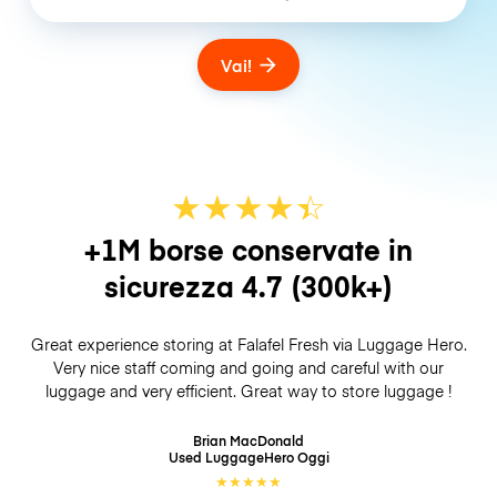
Vai!
★
★
★
★
☆
★
+1M borse conservate in
sicurezza
4.7
(300k+)
Great experience storing at Falafel Fresh via Luggage Hero.
Very nice staff coming and going and careful with our
luggage and very efficient. Great way to store luggage !
Brian MacDonald
Used LuggageHero
Oggi
★
★
★
★
★