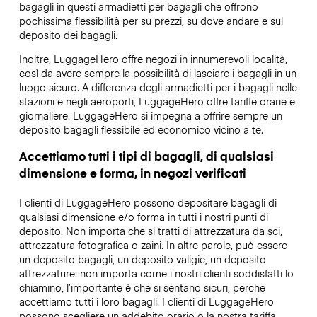
bagagli in questi armadietti per bagagli che offrono
pochissima flessibilità per su prezzi, su dove andare e sul
deposito dei bagagli.
Inoltre, LuggageHero offre negozi in innumerevoli località,
così da avere sempre la possibilità di lasciare i bagagli in un
luogo sicuro. A differenza degli armadietti per i bagagli nelle
stazioni e negli aeroporti, LuggageHero offre tariffe orarie e
giornaliere. LuggageHero si impegna a offrire sempre un
deposito bagagli flessibile ed economico vicino a te.
Accettiamo tutti i tipi di bagagli, di qualsiasi
dimensione e forma, in negozi verificati
I clienti di LuggageHero possono depositare bagagli di
qualsiasi dimensione e/o forma in tutti i nostri punti di
deposito. Non importa che si tratti di attrezzatura da sci,
attrezzatura fotografica o zaini. In altre parole, può essere
un deposito bagagli, un deposito valigie, un deposito
attrezzature: non importa come i nostri clienti soddisfatti lo
chiamino, l’importante è che si sentano sicuri, perché
accettiamo tutti i loro bagagli. I clienti di LuggageHero
possono scegliere un addebito orario o la nostra tariffa