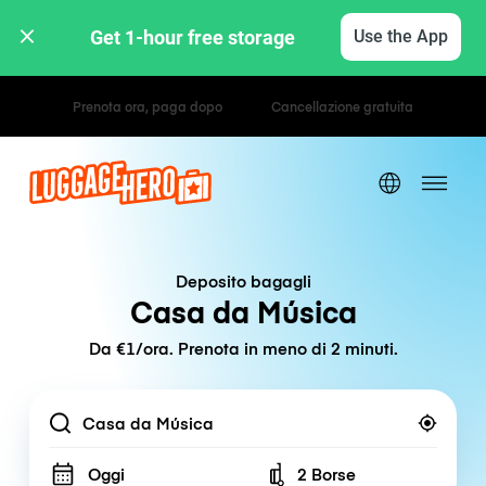
Get 1-hour free storage 
Use the App
Tariffe orarie / giornaliere
Deposito bagagli
Casa da Música
Da €1/ora. Prenota in meno di 2 minuti.
Location
Oggi
2 Borse
Number of bags