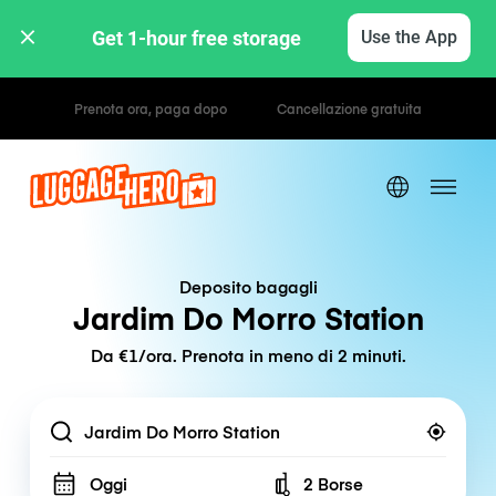
Get 1-hour free storage 
Use the App
Tariffe orarie / giornaliere
Deposito bagagli
Jardim Do Morro Station
Da €1/ora. Prenota in meno di 2 minuti.
Location
Oggi
2 Borse
Number of bags