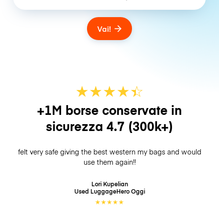
Vai!
★
★
★
★
☆
★
+1M borse conservate in
sicurezza
4.7
(300k+)
felt very safe giving the best western my bags and would
use them again!!
Lori Kupelian
Used LuggageHero
Oggi
★
★
★
★
★