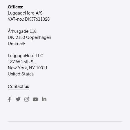
Offices:
LuggageHero A/S
VAT-no.: DK37611328
Århusgade 118,
DK-2150 Copenhagen
Denmark
LuggageHero LLC
137 W 25th St,
New York, NY 10011
United States
Contact us