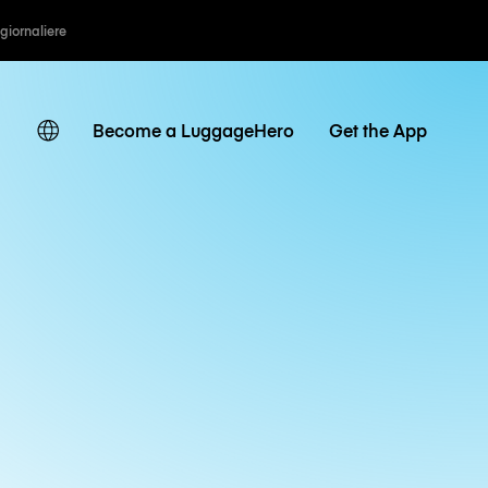
 giornaliere
Become a LuggageHero
Get the App