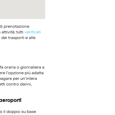
 di prenotazione
tività: tutti
verificati
dei trasporti e alle
fa oraria o giornaliera a
ere l’opzione più adatta
pagare per un’intera
etti contro danni,
 aeroporti
no il doppio su base