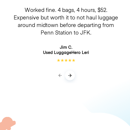
Worked fine. 4 bags, 4 hours, $52.
Expensive but worth it to not haul luggage
around midtown before departing from
Penn Station to JFK.
Jim C.
Used LuggageHero
Leri
★
★
★
★
★