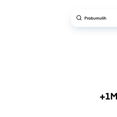
Location
+1M