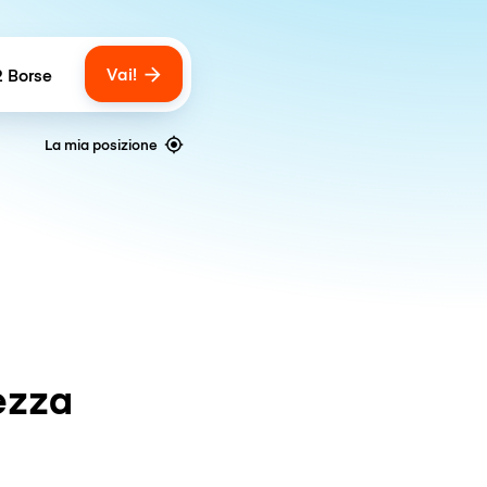
Vai!
2 Borse
umber of bags
La mia posizione
ezza