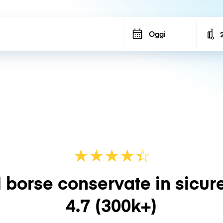
Oggi
N
★
★
★
★
☆
★
 borse conservate in sicur
4.7
(300k+)