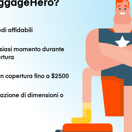
uggageHero?
di affidabili
alsiasi momento durante
ertura
n copertura fino a
$2500
azione di dimensioni o