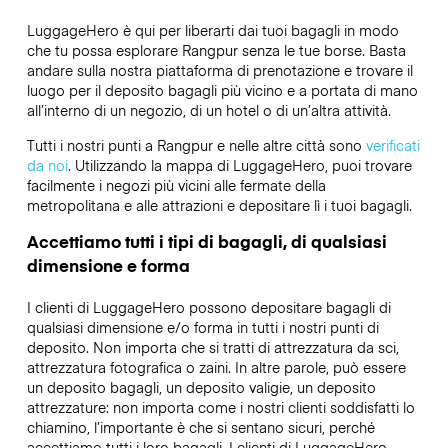
LuggageHero è qui per liberarti dai tuoi bagagli in modo
che tu possa esplorare Rangpur senza le tue borse. Basta
andare sulla nostra piattaforma di prenotazione e trovare il
luogo per il deposito bagagli più vicino e a portata di mano
all’interno di un negozio, di un hotel o di un’altra attività.
Tutti i nostri punti a Rangpur e nelle altre città sono
verificati
da noi
. Utilizzando la mappa di LuggageHero, puoi trovare
facilmente i negozi più vicini alle fermate della
metropolitana e alle attrazioni e depositare lì i tuoi bagagli.
Accettiamo tutti i tipi di bagagli, di qualsiasi
dimensione e forma
I clienti di LuggageHero possono depositare bagagli di
qualsiasi dimensione e/o forma in tutti i nostri punti di
deposito. Non importa che si tratti di attrezzatura da sci,
attrezzatura fotografica o zaini. In altre parole, può essere
un deposito bagagli, un deposito valigie, un deposito
attrezzature: non importa come i nostri clienti soddisfatti lo
chiamino, l’importante è che si sentano sicuri, perché
accettiamo tutti i loro bagagli. I clienti di LuggageHero