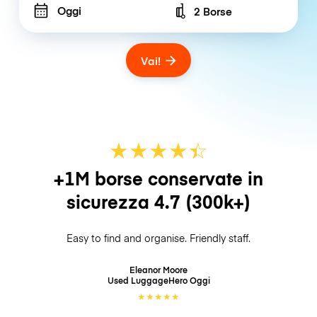
Oggi
2 Borse
Number of bags
Vai!
★
★
★
★
☆
★
+1M borse conservate in
sicurezza
4.7
(300k+)
Easy to find and organise. Friendly staff.
Eleanor Moore
Used LuggageHero
Oggi
★
★
★
★
★