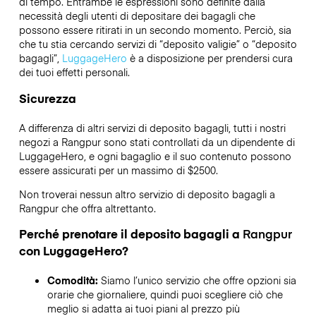
di tempo. Entrambe le espressioni sono definite dalla
necessità degli utenti di depositare dei bagagli che
possono essere ritirati in un secondo momento. Perciò, sia
che tu stia cercando servizi di “deposito valigie” o “deposito
bagagli”,
LuggageHero
è a disposizione per prendersi cura
dei tuoi effetti personali.
Sicurezza
A differenza di altri servizi di deposito bagagli,
tutti i nostri
negozi a
Rangpur
sono stati controllati da un dipendente di
LuggageHero, e ogni bagaglio e il suo contenuto possono
essere assicurati per un massimo di
$2500
.
Non troverai nessun altro servizio di deposito bagagli a
Rangpur
che offra altrettanto.
Perché prenotare il deposito bagagli a
Rangpur
con LuggageHero?
Comodità:
Siamo l’unico servizio che offre opzioni sia
orarie che giornaliere, quindi puoi scegliere ciò che
meglio si adatta ai tuoi piani al prezzo più