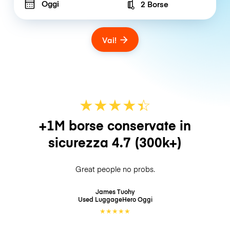
Oggi
2 Borse
Number of bags
Vai!
★
★
★
★
☆
★
+1M borse conservate in
sicurezza
4.7
(300k+)
Great people no probs.
James Tuohy
Used LuggageHero
Oggi
★
★
★
★
★