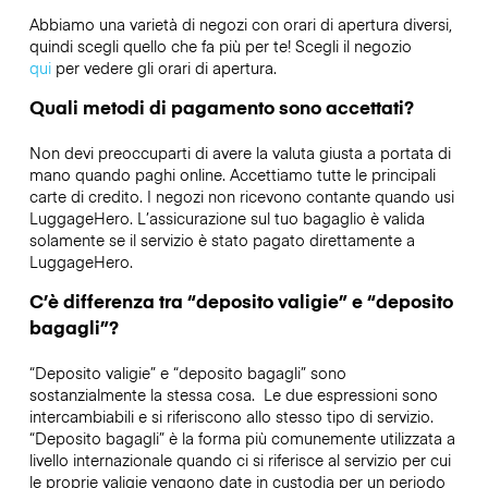
Abbiamo una varietà di negozi con orari di apertura diversi,
quindi scegli quello che fa più per te! Scegli il negozio
qui
per vedere gli orari di apertura.
Quali metodi di pagamento sono accettati?
Non devi preoccuparti di avere la valuta giusta a portata di
mano quando paghi online. Accettiamo tutte le principali
carte di credito. I negozi non ricevono contante quando usi
LuggageHero. L’assicurazione sul tuo bagaglio è valida
solamente se il servizio è stato pagato direttamente a
LuggageHero.
C’è differenza tra “deposito valigie” e “deposito
bagagli”?
“Deposito valigie” e “deposito bagagli” sono
sostanzialmente la stessa cosa. Le due espressioni sono
intercambiabili e si riferiscono allo stesso tipo di servizio.
“Deposito bagagli” è la forma più comunemente utilizzata a
livello internazionale quando ci si riferisce al servizio per cui
le proprie valigie vengono date in custodia per un periodo