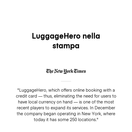
LuggageHero nella
stampa
"LuggageHero, which offers online booking with a
credit card — thus, eliminating the need for users to
have local currency on hand — is one of the most
recent players to expand its services. In December
the company began operating in New York, where
today it has some 250 locations."