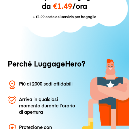
da
€1.49
/ora
+
€1.99
costo del servizio per bagaglio
Perché LuggageHero?
Più di 2000 sedi affidabili
Arriva in qualsiasi
momento durante l’orario
di apertura
Protezione con