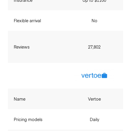
Flexible arrival
No
Reviews
27,802
Name
Vertoe
Pricing models
Daily