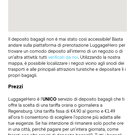
Il deposito bagagli non è mai stato così accessibile! Basta
andare sulla piattaforma di prenotazione LuggageHero per
trovare un comodo deposito all’interno di un negozio o di
un’altra attività: tutti
verificati da noi
. Utilizzando la nostra
mappa, è possibile localizzare i negozi vicino agli snodi dei
trasporti e alle principali attrazioni turistiche e depositare lì i
propri bagagli.
Prezzi
LuggageHero è l’
UNICO
servizio di deposito bagagli che ti
offre la scelta di una tariffa oraria o giornaliera a
Regensburg. Una tariffa fissa di €4.90 al giorno e €1.49
all’ora ti consentono di scegliere l’opzione più adatta alle
tue esigenze. Se hai intenzione di rimanere solo poche ore
in una città, perché pagare per un’intera giornata, come
faresti con altri servizi di deposito bagagli?
Tutti i bagagli