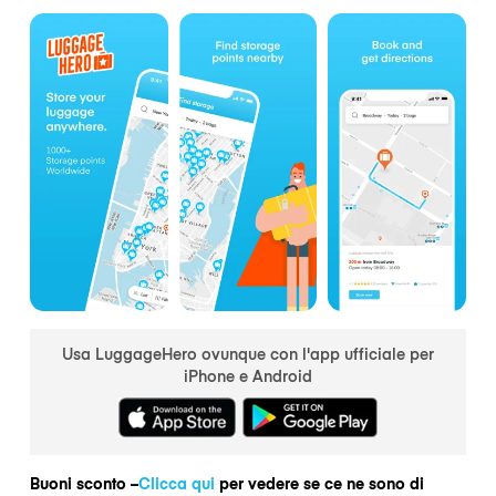
Usa LuggageHero ovunque con l'app ufficiale per
iPhone e Android
Buoni sconto –
Clicca qui
per vedere se ce ne sono di