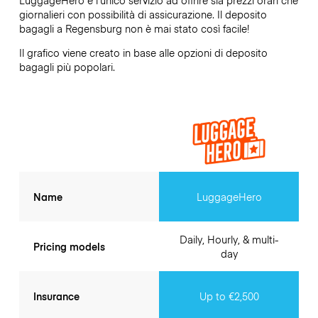
giornalieri con possibilità di assicurazione. Il deposito
bagagli a
Regensburg
non è mai stato così facile!
Il grafico viene creato in base alle opzioni di deposito
bagagli più popolari.
Name
LuggageHero
Daily, Hourly, & multi-
Pricing models
day
Insurance
Up to €2,500