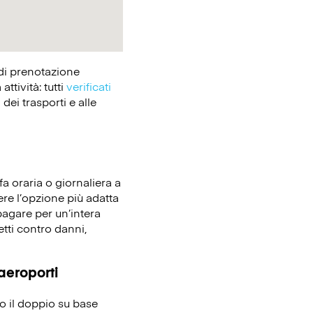
 di prenotazione
tività: tutti
verificati
dei trasporti e alle
fa oraria o giornaliera a
iere l’opzione più adatta
pagare per un’intera
etti contro danni,
 aeroporti
no il doppio su base