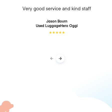
Very good service and kind staff
Jason Bourn
Used LuggageHero
Oggi
★
★
★
★
★