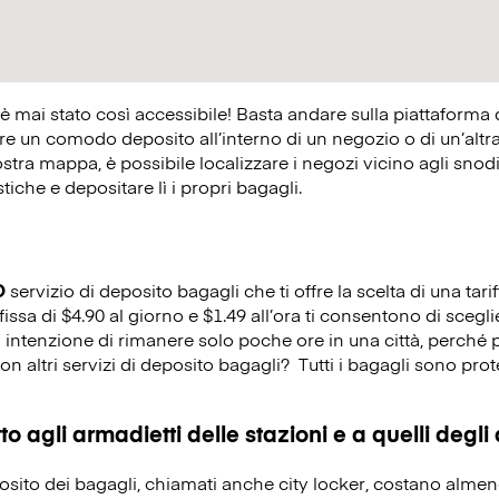
 è mai stato così accessibile! Basta andare sulla piattaforma
 un comodo deposito all’interno di un negozio o di un’altra at
ostra mappa, è possibile localizzare i negozi vicino agli snodi 
istiche e depositare lì i propri bagagli.
O
servizio di deposito bagagli che ti offre la scelta di una tarif
fissa di $4.90 al giorno e $1.49 all’ora ti consentono di scegl
i intenzione di rimanere solo poche ore in una città, perché 
on altri servizi di deposito bagagli?
Tutti i bagagli sono prot
o agli armadietti delle stazioni e a quelli degli
eposito dei bagagli, chiamati anche city locker, costano alme