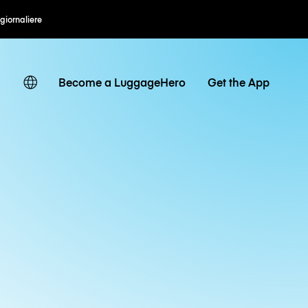
 giornaliere
Become a LuggageHero
Get the App