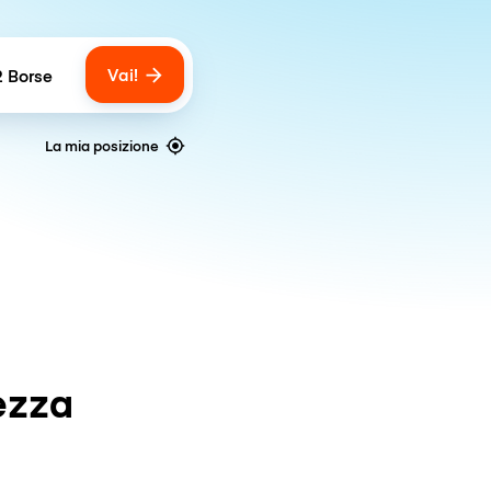
Vai!
2 Borse
umber of bags
La mia posizione
ezza