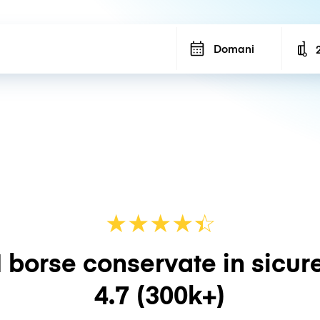
Domani
N
★
★
★
★
☆
★
 borse conservate in sicur
4.7
(300k+)