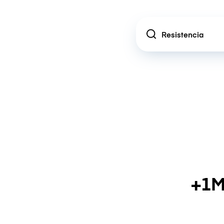
Location
+1M