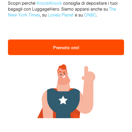
Scopri perché
KnockKnock
consiglia di depositare i tuoi
bagagli con LuggageHero. Siamo apparsi anche su
The
New York Times
, su
Lonely Planet
e su
CNBC
.
Prenota ora!