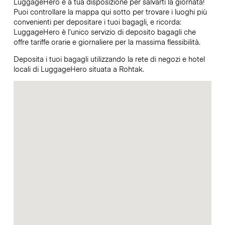
LuggageHero è a tua disposizione per salvarti la giornata!
Puoi controllare la mappa qui sotto per trovare i luoghi più
convenienti per depositare i tuoi bagagli, e ricorda:
LuggageHero è l’unico servizio di deposito bagagli che
offre tariffe orarie e giornaliere per la massima flessibilità.
Deposita i tuoi bagagli utilizzando la rete di negozi e hotel
locali di LuggageHero situata a Rohtak.