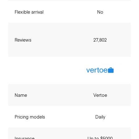
Flexible arrival
No
Reviews
27,802
Name
Vertoe
Pricing models
Daily
Insurance
Up to $5000