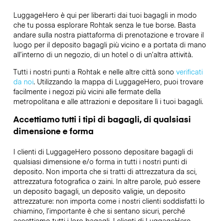
LuggageHero è qui per liberarti dai tuoi bagagli in modo
che tu possa esplorare Rohtak senza le tue borse. Basta
andare sulla nostra piattaforma di prenotazione e trovare il
luogo per il deposito bagagli più vicino e a portata di mano
all’interno di un negozio, di un hotel o di un’altra attività.
Tutti i nostri punti a Rohtak e nelle altre città sono
verificati
da noi
. Utilizzando la mappa di LuggageHero, puoi trovare
facilmente i negozi più vicini alle fermate della
metropolitana e alle attrazioni e depositare lì i tuoi bagagli.
Accettiamo tutti i tipi di bagagli, di qualsiasi
dimensione e forma
I clienti di LuggageHero possono depositare bagagli di
qualsiasi dimensione e/o forma in tutti i nostri punti di
deposito. Non importa che si tratti di attrezzatura da sci,
attrezzatura fotografica o zaini. In altre parole, può essere
un deposito bagagli, un deposito valigie, un deposito
attrezzature: non importa come i nostri clienti soddisfatti lo
chiamino, l’importante è che si sentano sicuri, perché
accettiamo tutti i loro bagagli. I clienti di LuggageHero