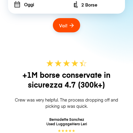
Oggi
2 Borse
Number of bags
Vai!
★
★
★
★
☆
★
+1M borse conservate in
sicurezza
4.7
(300k+)
Crew was very helpful. The process dropping off and
picking up was quick.
Bernadette Sanchez
Used LuggageHero
Leri
★
★
★
★
★