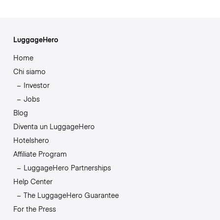
LuggageHero
Home
Chi siamo
Investor
Jobs
Blog
Diventa un LuggageHero
Hotelshero
Affiliate Program
LuggageHero Partnerships
Help Center
The LuggageHero Guarantee
For the Press