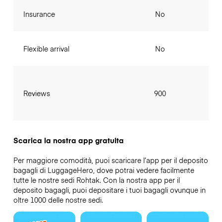
Insurance
No
Flexible arrival
No
Reviews
900
Scarica la nostra app gratuita
Per maggiore comodità, puoi scaricare l’app per il deposito
bagagli di LuggageHero, dove potrai vedere facilmente
tutte le nostre sedi Rohtak. Con la nostra app per il
deposito bagagli, puoi depositare i tuoi bagagli ovunque in
oltre 1000 delle nostre sedi.