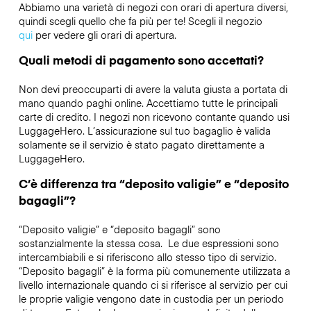
Abbiamo una varietà di negozi con orari di apertura diversi,
quindi scegli quello che fa più per te! Scegli il negozio
qui
per vedere gli orari di apertura.
Quali metodi di pagamento sono accettati?
Non devi preoccuparti di avere la valuta giusta a portata di
mano quando paghi online. Accettiamo tutte le principali
carte di credito. I negozi non ricevono contante quando usi
LuggageHero. L’assicurazione sul tuo bagaglio è valida
solamente se il servizio è stato pagato direttamente a
LuggageHero.
C’è differenza tra “deposito valigie” e “deposito
bagagli”?
“Deposito valigie” e “deposito bagagli” sono
sostanzialmente la stessa cosa. Le due espressioni sono
intercambiabili e si riferiscono allo stesso tipo di servizio.
“Deposito bagagli” è la forma più comunemente utilizzata a
livello internazionale quando ci si riferisce al servizio per cui
le proprie valigie vengono date in custodia per un periodo