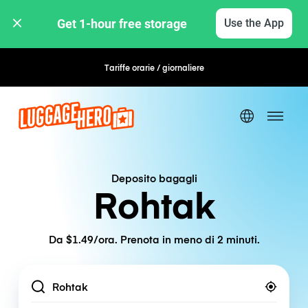
Get 1-hour free storage 
Use the App
Tariffe orarie / giornaliere
Prenotazione flessibile
Deposito bagagli
Rohtak
Da $1.49/ora. Prenota in meno di 2 minuti.
Location