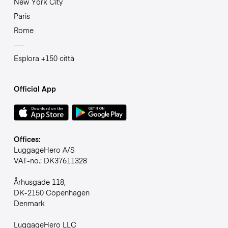
New York City
Paris
Rome
Esplora +150 città
Official App
Offices:
LuggageHero A/S
VAT-no.: DK37611328
Århusgade 118,
DK-2150 Copenhagen
Denmark
LuggageHero LLC