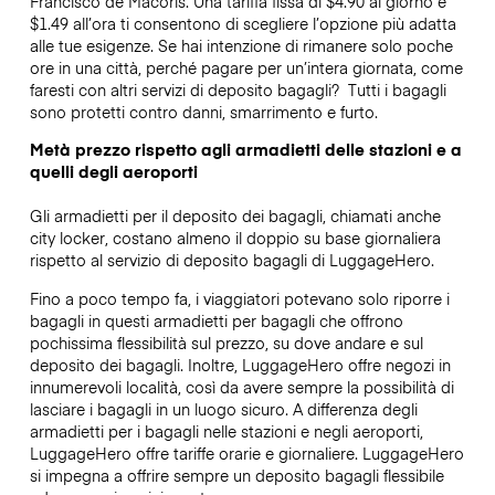
Francisco de Macoris. Una tariffa fissa di $4.90 al giorno e
$1.49 all’ora ti consentono di scegliere l’opzione più adatta
alle tue esigenze. Se hai intenzione di rimanere solo poche
ore in una città, perché pagare per un’intera giornata, come
faresti con altri servizi di deposito bagagli?
Tutti i bagagli
sono protetti contro danni, smarrimento e furto.
Metà prezzo rispetto agli armadietti delle stazioni e a
quelli degli aeroporti
Gli armadietti per il deposito dei bagagli, chiamati anche
city locker, costano almeno il doppio su base giornaliera
rispetto al servizio di deposito bagagli di LuggageHero.
Fino a poco tempo fa, i viaggiatori potevano solo riporre i
bagagli in questi armadietti per bagagli che offrono
pochissima flessibilità sul prezzo, su dove andare e sul
deposito dei bagagli. Inoltre, LuggageHero offre negozi in
innumerevoli località, così da avere sempre la possibilità di
lasciare i bagagli in un luogo sicuro. A differenza degli
armadietti per i bagagli nelle stazioni e negli aeroporti,
LuggageHero offre tariffe orarie e giornaliere. LuggageHero
si impegna a offrire sempre un deposito bagagli flessibile