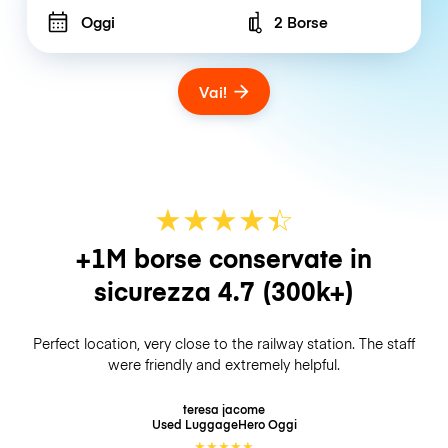
Oggi
2 Borse
Number of bags
Vai!
★
★
★
★
☆
★
+1M borse conservate in
sicurezza
4.7
(300k+)
Perfect location, very close to the railway station. The staff
were friendly and extremely helpful.
teresa jacome
Used LuggageHero
Oggi
★
★
★
★
★