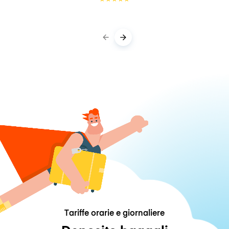
Tariffe orarie e giornaliere