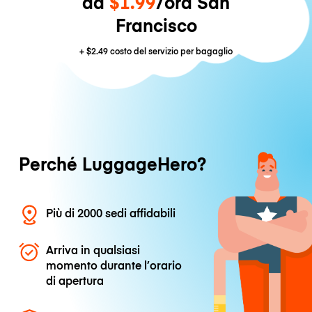
da
$1.99
/ora San
Francisco
+
$2.49
costo del servizio per bagaglio
Perché LuggageHero?
Più di 2000 sedi affidabili
Arriva in qualsiasi
momento durante l’orario
di apertura