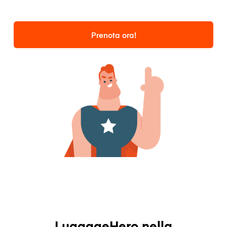
Prenota ora!
LuggageHero nella