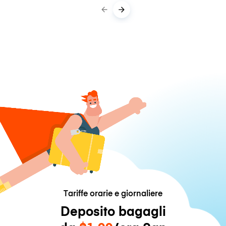
Tariffe orarie e giornaliere
Deposito bagagli