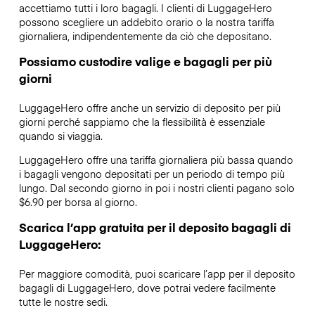
accettiamo tutti i loro bagagli. I clienti di LuggageHero
possono scegliere un addebito orario o la nostra tariffa
giornaliera, indipendentemente da ciò che depositano.
Possiamo custodire valige e bagagli per più
giorni
LuggageHero offre anche un servizio di deposito per più
giorni perché sappiamo che la flessibilità è essenziale
quando si viaggia.
LuggageHero offre una tariffa giornaliera più bassa quando
i bagagli vengono depositati per un periodo di tempo più
lungo. Dal secondo giorno in poi i nostri clienti pagano solo
$6.90 per borsa al giorno.
Scarica l’app gratuita per il deposito bagagli di
LuggageHero:
Per maggiore comodità, puoi scaricare l’app per il deposito
bagagli di LuggageHero, dove potrai vedere facilmente
tutte le nostre sedi.