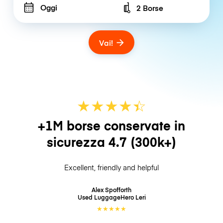
Oggi
2 Borse
Number of bags
Vai!
★
★
★
★
☆
★
+1M borse conservate in
sicurezza
4.7
(300k+)
Excellent, friendly and helpful
Alex Spofforth
Used LuggageHero
Leri
★
★
★
★
★