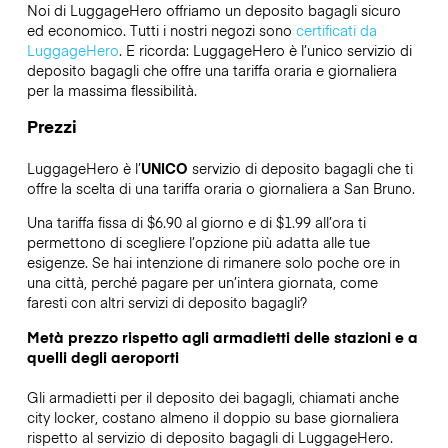
Noi di LuggageHero offriamo un deposito bagagli sicuro
ed economico. Tutti i nostri negozi sono
certificati da
LuggageHero
. E ricorda: LuggageHero è l’unico servizio di
deposito bagagli che offre una tariffa oraria e giornaliera
per la massima flessibilità.
Prezzi
LuggageHero è l’
UNICO
servizio di deposito bagagli che ti
offre la scelta di una tariffa oraria o giornaliera a San Bruno.
Una tariffa fissa di $6.90 al giorno e di $1.99 all’ora ti
permettono di scegliere l’opzione più adatta alle tue
esigenze. Se hai intenzione di rimanere solo poche ore in
una città, perché pagare per un’intera giornata, come
faresti con altri servizi di deposito bagagli?
Metà prezzo rispetto agli armadietti delle stazioni e a
quelli degli aeroporti
Gli armadietti per il deposito dei bagagli, chiamati anche
city locker, costano almeno il doppio su base giornaliera
rispetto al servizio di deposito bagagli di LuggageHero.