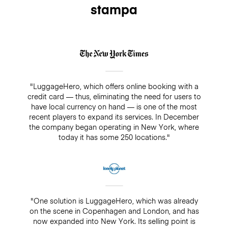
stampa
"LuggageHero, which offers online booking with a
credit card — thus, eliminating the need for users to
have local currency on hand — is one of the most
recent players to expand its services. In December
the company began operating in New York, where
today it has some 250 locations."
"One solution is LuggageHero, which was already
on the scene in Copenhagen and London, and has
now expanded into New York. Its selling point is