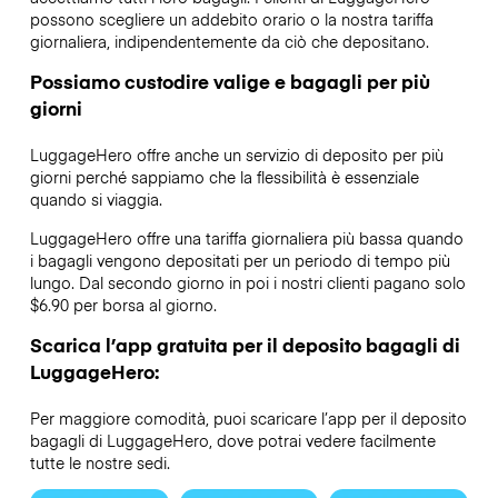
possono scegliere un addebito orario o la nostra tariffa
giornaliera, indipendentemente da ciò che depositano.
Possiamo custodire valige e bagagli per più
giorni
LuggageHero offre anche un servizio di deposito per più
giorni perché sappiamo che la flessibilità è essenziale
quando si viaggia.
LuggageHero offre una tariffa giornaliera più bassa quando
i bagagli vengono depositati per un periodo di tempo più
lungo. Dal secondo giorno in poi i nostri clienti pagano solo
$6.90 per borsa al giorno.
Scarica l’app gratuita per il deposito bagagli di
LuggageHero:
Per maggiore comodità, puoi scaricare l’app per il deposito
bagagli di LuggageHero, dove potrai vedere facilmente
tutte le nostre sedi.