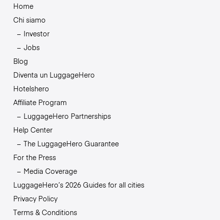
Home
Chi siamo
Investor
Jobs
Blog
Diventa un LuggageHero
Hotelshero
Affiliate Program
LuggageHero Partnerships
Help Center
The LuggageHero Guarantee
For the Press
Media Coverage
LuggageHero’s 2026 Guides for all cities
Privacy Policy
Terms & Conditions