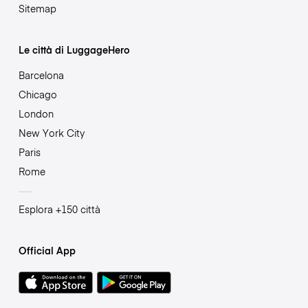
Sitemap
Le città di LuggageHero
Barcelona
Chicago
London
New York City
Paris
Rome
Esplora +150 città
Official App