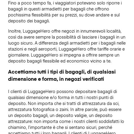
Fino a poco tempo fa, i viaggiatori potevano solo riporre i
bagagli in questi armadietti per bagagli che offrono
pochissima flessibilità per su prezzi, su dove andare e sul
deposito dei bagagli.
Inoltre, LuggageHero offre negozi in innumerevoli località,
così da avere sempre la possibilità di lasciare i bagagli in un
luogo sicuro. A differenza degli armadietti per i bagagli nelle
stazioni e negli aeroporti, LuggageHero offre tariffe orarie e
giornaliere. LuggageHero si impegna a offrire sempre un
deposito bagagli flessibile ed economico vicino a te.
Accettiamo tutti i tipi di bagagli, di qualsiasi
dimensione e forma, in negozi verificati
I clienti di LuggageHero possono depositare bagagli di
qualsiasi dimensione e/o forma in tutti i nostri punti di
deposito. Non importa che si tratti di attrezzatura da sci,
attrezzatura fotografica o zaini. In altre parole, può essere
un deposito bagagli, un deposito valigie, un deposito
attrezzature: non importa come i nostri clienti soddisfatti lo
chiamino, l’importante è che si sentano sicuri, perché
accettiamo tutti i loro bagagli. I clienti di LuggageHero