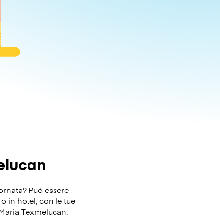
elucan
iornata? Può essere
 in hotel, con le tue
ta Maria Texmelucan.