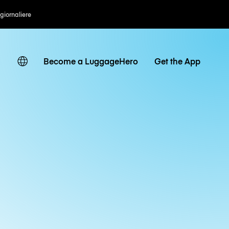
 giornaliere
Become a LuggageHero
Get the App