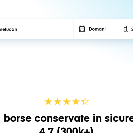
Domani
N
★
★
★
★
☆
★
 borse conservate in sicur
4.7
(300k+)