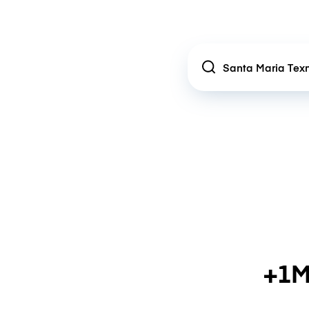
Location
+1M