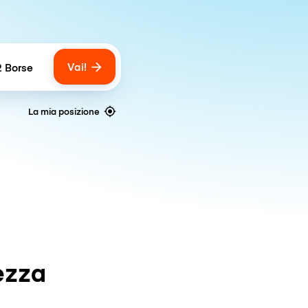
Vai!
2 Borse
umber of bags
La mia posizione
ezza