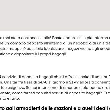
 è mai stato così accessibile! Basta andare sulla piattaforma
 un comodo deposito all’interno di un negozio o di un’altra at
ostra mappa, è possibile localizzare i negozi vicino agli snodi 
istiche e depositare lì i propri bagagli.
O
servizio di deposito bagagli che ti offre la scelta di una tarif
Una tariffa fissa di $4.90 al giorno e $1.49 all’ora ti consen
e tue esigenze. Se hai intenzione di rimanere solo poche ore 
rnata, come faresti con altri servizi di deposito bagagli?
Tutt
to e furto.
o agli armadietti delle stazioni e a quelli degli