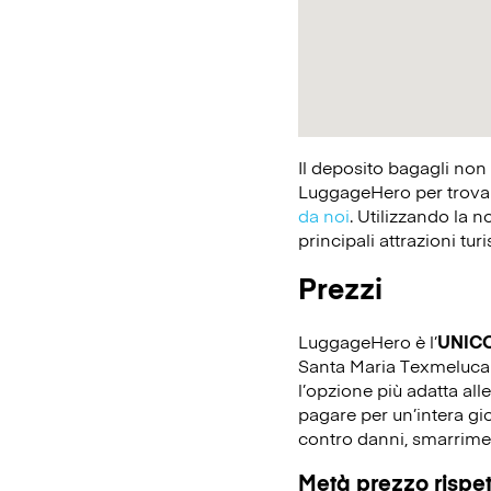
Il deposito bagagli non
LuggageHero per trovare
da noi
. Utilizzando la n
principali attrazioni tur
Prezzi
LuggageHero è l’
UNIC
Santa Maria Texmelucan. 
l’opzione più adatta all
pagare per un’intera gio
contro danni, smarrimen
Metà prezzo rispett