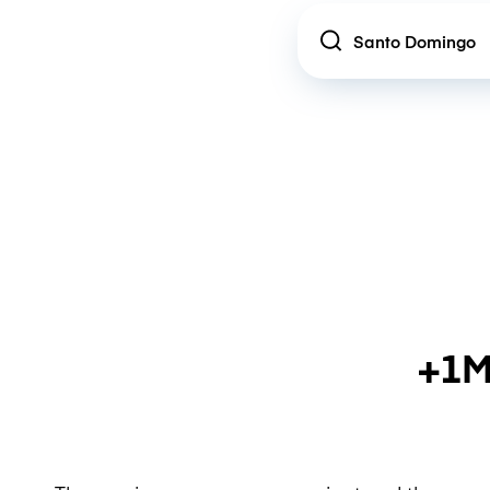
Location
+1M