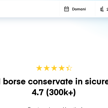
Domani
N
★
★
★
★
☆
★
 borse conservate in sicur
4.7
(300k+)