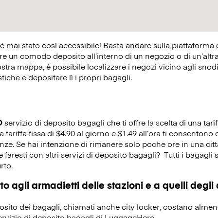
 è mai stato così accessibile! Basta andare sulla piattaforma
 un comodo deposito all’interno di un negozio o di un’altra at
ostra mappa, è possibile localizzare i negozi vicino agli snodi 
istiche e depositare lì i propri bagagli.
O
servizio di deposito bagagli che ti offre la scelta di una tarif
riffa fissa di $4.90 al giorno e $1.49 all’ora ti consentono d
enze. Se hai intenzione di rimanere solo poche ore in una cit
 faresti con altri servizi di deposito bagagli?
Tutti i bagagli 
rto.
o agli armadietti delle stazioni e a quelli degli
eposito dei bagagli, chiamati anche city locker, costano alme
servizio di deposito bagagli di LuggageHero.