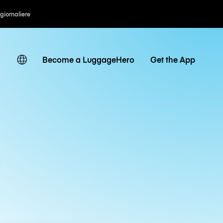
 giornaliere
Become a LuggageHero
Get the App
R