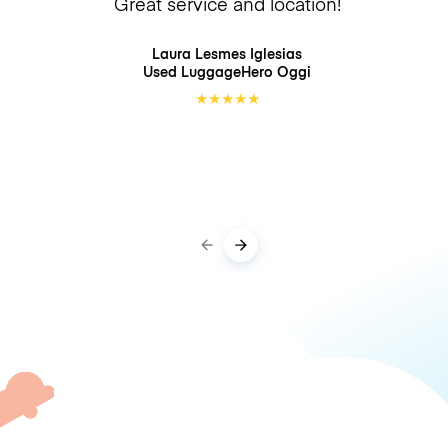
Great service and location!
Laura Lesmes Iglesias
Used LuggageHero
Oggi
★
★
★
★
★