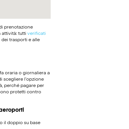
 di prenotazione
tività: tutti
verificati
dei trasporti e alle
fa oraria o giornaliera a
i scegliere l’opzione
tà, perché pagare per
sono protetti contro
 aeroporti
no il doppio su base