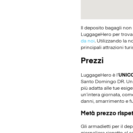
Il deposito bagagli non
LuggageHero per trovare
da noi
. Utilizzando la n
principali attrazioni tur
Prezzi
LuggageHero è l’
UNIC
Santo Domingo DR. Una ta
più adatta alle tue esig
un’intera giornata, come
danni, smarrimento e fu
Metà prezzo rispett
Gli armadietti per il d
giornaliera rispetto al 