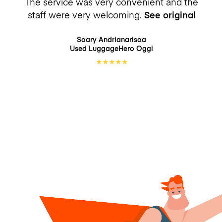
The service was very convenient and the
staff were very welcoming.
See original
Soary Andrianarisoa
Used LuggageHero
Oggi
★
★
★
★
★