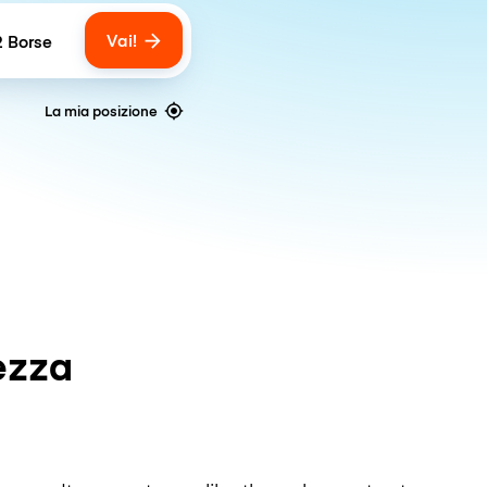
Vai!
2 Borse
umber of bags
La mia posizione
ezza