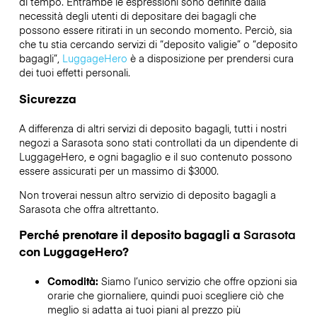
di tempo. Entrambe le espressioni sono definite dalla
necessità degli utenti di depositare dei bagagli che
possono essere ritirati in un secondo momento. Perciò, sia
che tu stia cercando servizi di “deposito valigie” o “deposito
bagagli”,
LuggageHero
è a disposizione per prendersi cura
dei tuoi effetti personali.
Sicurezza
A differenza di altri servizi di deposito bagagli,
tutti i nostri
negozi a
Sarasota
sono stati controllati da un dipendente di
LuggageHero, e ogni bagaglio e il suo contenuto possono
essere assicurati per un massimo di
$3000
.
Non troverai nessun altro servizio di deposito bagagli a
Sarasota
che offra altrettanto.
Perché prenotare il deposito bagagli a
Sarasota
con LuggageHero?
Comodità:
Siamo l’unico servizio che offre opzioni sia
orarie che giornaliere, quindi puoi scegliere ciò che
meglio si adatta ai tuoi piani al prezzo più