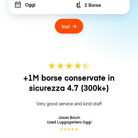
Oggi
2 Borse
Number of bags
Vai!
★
★
★
★
☆
★
+1M borse conservate in
sicurezza
4.7
(300k+)
Very good service and kind staff
Jason Bourn
Used LuggageHero
Oggi
★
★
★
★
★