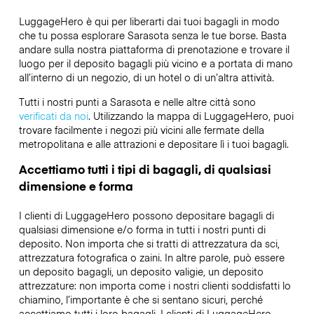
LuggageHero è qui per liberarti dai tuoi bagagli in modo
che tu possa esplorare Sarasota senza le tue borse. Basta
andare sulla nostra piattaforma di prenotazione e trovare il
luogo per il deposito bagagli più vicino e a portata di mano
all’interno di un negozio, di un hotel o di un’altra attività.
Tutti i nostri punti a Sarasota e nelle altre città sono
verificati da noi
. Utilizzando la mappa di LuggageHero, puoi
trovare facilmente i negozi più vicini alle fermate della
metropolitana e alle attrazioni e depositare lì i tuoi bagagli.
Accettiamo tutti i tipi di bagagli, di qualsiasi
dimensione e forma
I clienti di LuggageHero possono depositare bagagli di
qualsiasi dimensione e/o forma in tutti i nostri punti di
deposito. Non importa che si tratti di attrezzatura da sci,
attrezzatura fotografica o zaini. In altre parole, può essere
un deposito bagagli, un deposito valigie, un deposito
attrezzature: non importa come i nostri clienti soddisfatti lo
chiamino, l’importante è che si sentano sicuri, perché
accettiamo tutti i loro bagagli. I clienti di LuggageHero