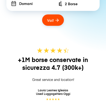
Domani
2 Borse
Number of bags
Vai!
★
★
★
★
☆
★
+1M borse conservate in
sicurezza
4.7
(300k+)
Great service and location!
Laura Lesmes Iglesias
Used LuggageHero
Oggi
★
★
★
★
★