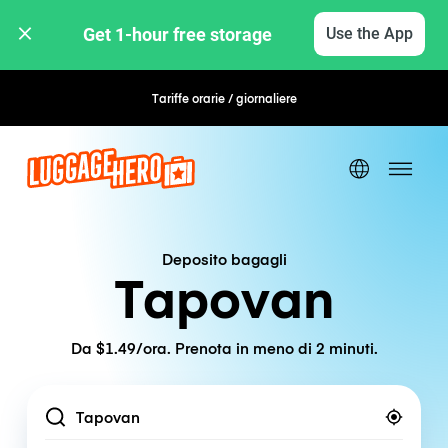
Get 1-hour free storage 
Use the App
Tariffe orarie / giornaliere
Prenotazione flessibile
Deposito bagagli
Tapovan
Da $1.49/ora. Prenota in meno di 2 minuti.
Location