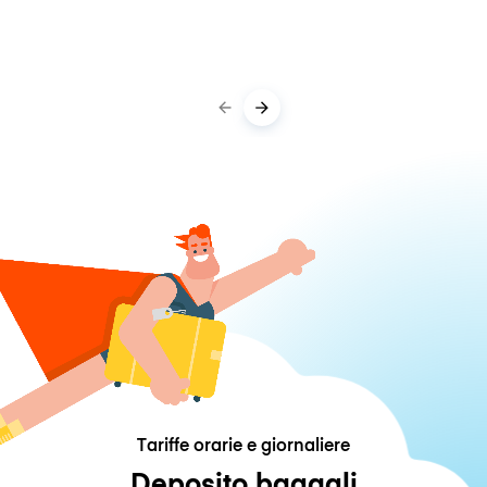
Tariffe orarie e giornaliere
Deposito bagagli