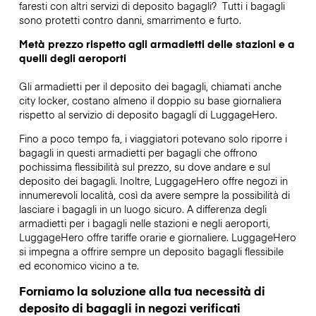
faresti con altri servizi di deposito bagagli?
Tutti i bagagli
sono protetti contro danni, smarrimento e furto.
Metà prezzo rispetto agli armadietti delle stazioni e a
quelli degli aeroporti
Gli armadietti per il deposito dei bagagli, chiamati anche
city locker, costano almeno il doppio su base giornaliera
rispetto al servizio di deposito bagagli di LuggageHero.
Fino a poco tempo fa, i viaggiatori potevano solo riporre i
bagagli in questi armadietti per bagagli che offrono
pochissima flessibilità sul prezzo, su dove andare e sul
deposito dei bagagli. Inoltre, LuggageHero offre negozi in
innumerevoli località, così da avere sempre la possibilità di
lasciare i bagagli in un luogo sicuro. A differenza degli
armadietti per i bagagli nelle stazioni e negli aeroporti,
LuggageHero offre tariffe orarie e giornaliere. LuggageHero
si impegna a offrire sempre un deposito bagagli flessibile
ed economico vicino a te.
Forniamo la soluzione alla tua necessità di
deposito di bagagli in negozi verificati