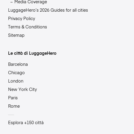
Media Coverage
LuggageHero’s 2026 Guides for all cities
Privacy Policy
Terms & Conditions
Sitemap
Le città di LuggageHero
Barcelona
Chicago
London
New York City
Paris
Rome
Esplora +150 città