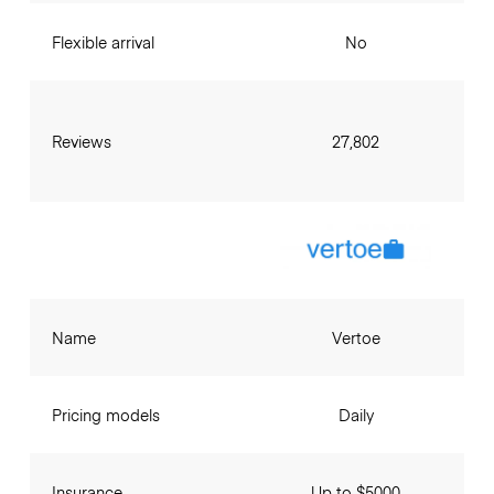
Flexible arrival
No
Reviews
27,802
Name
Vertoe
Pricing models
Daily
Insurance
Up to $5000