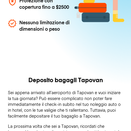
Protezione con
copertura fino a
$2500
Nessuna limitazione di
dimensioni o peso
Deposito bagagli Tapovan
Sei appena arrivato all’aeroporto di Tapovan e vuoi iniziare
la tua giornata? Può essere complicato non poter fare
immediatamente il check-in subito nel tuo noleggio auto o
in hotel, con le tue valigie che ti rallentano. Tuttavia, puoi
facilmente depositare il tuo bagaglio a Tapovan.
La prossima volta che sei a Tapovan, ricordati che