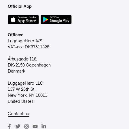
Official App
Offices:
LuggageHero A/S
VAT-no.: DK37611328
Århusgade 118,
DK-2150 Copenhagen
Denmark
LuggageHero LLC
137 W 25th St,
New York, NY 10011
United States
Contact us