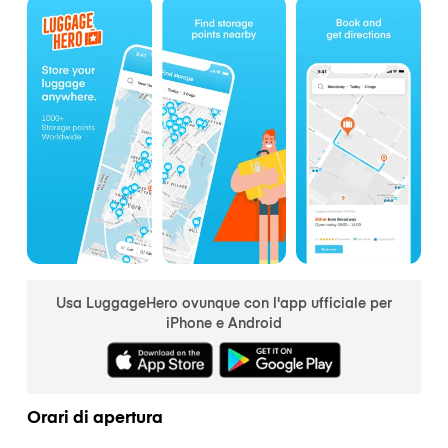
Usa LuggageHero ovunque con l'app ufficiale per
iPhone e Android
Orari di apertura