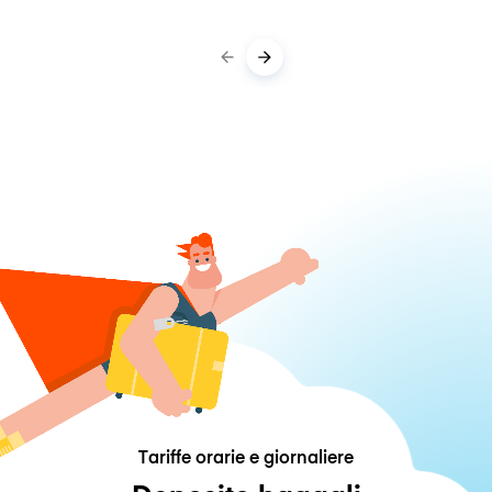
Tariffe orarie e giornaliere