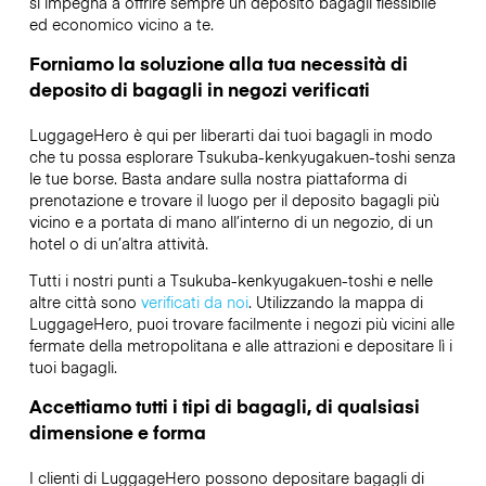
si impegna a offrire sempre un deposito bagagli flessibile
ed economico vicino a te.
Forniamo la soluzione alla tua necessità di
deposito di bagagli in negozi verificati
LuggageHero è qui per liberarti dai tuoi bagagli in modo
che tu possa esplorare Tsukuba-kenkyugakuen-toshi senza
le tue borse. Basta andare sulla nostra piattaforma di
prenotazione e trovare il luogo per il deposito bagagli più
vicino e a portata di mano all’interno di un negozio, di un
hotel o di un’altra attività.
Tutti i nostri punti a Tsukuba-kenkyugakuen-toshi e nelle
altre città sono
verificati da noi
. Utilizzando la mappa di
LuggageHero, puoi trovare facilmente i negozi più vicini alle
fermate della metropolitana e alle attrazioni e depositare lì i
tuoi bagagli.
Accettiamo tutti i tipi di bagagli, di qualsiasi
dimensione e forma
I clienti di LuggageHero possono depositare bagagli di