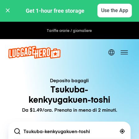
Get 1-hour free storage 
Use the App
Tariffe orarie / giornaliere
Deposito bagagli
Tsukuba-
kenkyugakuen-toshi
Da $1.49/ora. Prenota in meno di 2 minuti.
Location