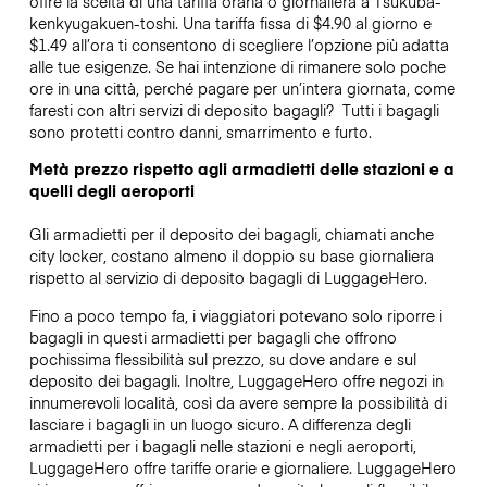
offre la scelta di una tariffa oraria o giornaliera a Tsukuba-
kenkyugakuen-toshi. Una tariffa fissa di $4.90 al giorno e
$1.49 all’ora ti consentono di scegliere l’opzione più adatta
alle tue esigenze. Se hai intenzione di rimanere solo poche
ore in una città, perché pagare per un’intera giornata, come
faresti con altri servizi di deposito bagagli?
Tutti i bagagli
sono protetti contro danni, smarrimento e furto.
Metà prezzo rispetto agli armadietti delle stazioni e a
quelli degli aeroporti
Gli armadietti per il deposito dei bagagli, chiamati anche
city locker, costano almeno il doppio su base giornaliera
rispetto al servizio di deposito bagagli di LuggageHero.
Fino a poco tempo fa, i viaggiatori potevano solo riporre i
bagagli in questi armadietti per bagagli che offrono
pochissima flessibilità sul prezzo, su dove andare e sul
deposito dei bagagli. Inoltre, LuggageHero offre negozi in
innumerevoli località, così da avere sempre la possibilità di
lasciare i bagagli in un luogo sicuro. A differenza degli
armadietti per i bagagli nelle stazioni e negli aeroporti,
LuggageHero offre tariffe orarie e giornaliere. LuggageHero