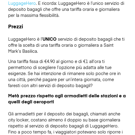
LuggageHero
. E ricorda: LuggageHero è l’unico servizio di
deposito bagagli che offre una tariffa oraria e giornaliera
per la massima flessibilità.
Prezzi
LuggageHero è l’
UNICO
servizio di deposito bagagli che ti
offre la scelta di una tariffa oraria o giornaliera a Saint
Mark’s Basilica.
Una tariffa fissa di €4.90 al giorno e di €1 all’ora ti
permettono di scegliere l’opzione più adatta alle tue
esigenze. Se hai intenzione di rimanere solo poche ore in
una città, perché pagare per un’intera giornata, come
faresti con altri servizi di deposito bagagli?
Metà prezzo rispetto agli armadietti delle stazioni e a
quelli degli aeroporti
Gli armadietti per il deposito dei bagagli, chiamati anche
city locker, costano almeno il doppio su base giornaliera
rispetto al servizio di deposito bagagli di LuggageHero.
Fino a poco tempo fa, i viaggiatori potevano solo riporre i