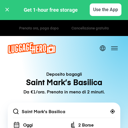
Get 1-hour free storage 
Use the App
Tariffe orarie / giornaliere
Deposito bagagli
Saint Mark’s Basilica
Da €1/ora. Prenota in meno di 2 minuti.
Location
Oggi
2 Borse
Number of bags