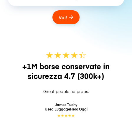
Vai!
★
★
★
★
☆
★
+1M borse conservate in
sicurezza
4.7
(300k+)
Great people no probs.
James Tuohy
Used LuggageHero
Oggi
★
★
★
★
★