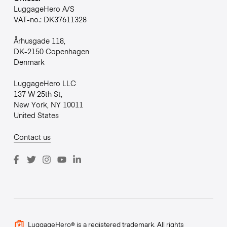
LuggageHero A/S
VAT-no.: DK37611328
Århusgade 118,
DK-2150 Copenhagen
Denmark
LuggageHero LLC
137 W 25th St,
New York, NY 10011
United States
Contact us
LuggageHero® is a registered trademark. All rights