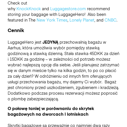
Check out
why
KnockKnock
and
Luggagestore.com
recommend
storing your baggage with LuggageHero! Also been
featured in The
New York Times
,
Lonely Planet
, and
CNBC
.
Cennik
LuggageHero jest
JEDYNĄ
przechowalnią bagażu w
Aarhus, która umożliwia wybór pomiędzy stawką
godzinową a stawką dzienną. Stała stawka 45DKK za dzień
i 15DKK za godzinę – w zależności od potrzeb możesz
wybrać najlepszą opcję dla siebie. Jeśli planujesz zatrzymać
się w danym mieście tylko na kilka godzin, to po co płacić
za cały dzień? W odróżnieniu od innych firm oferujących
usługi przechowania bagażu, my dajemy Ci wybór.
Bagaż
jest chroniony przed uszkodzeniem, zgubieniem i kradzieżą.
Dodatkowo podczas procesu rezerwacji możesz poprosić
o plombę zabezpieczającą.
O połowę taniej w porównaniu do skrytek
bagażowych na dworcach i lotniskach
Skrytki bagażowe są przeważnie co najmniej dwa razy