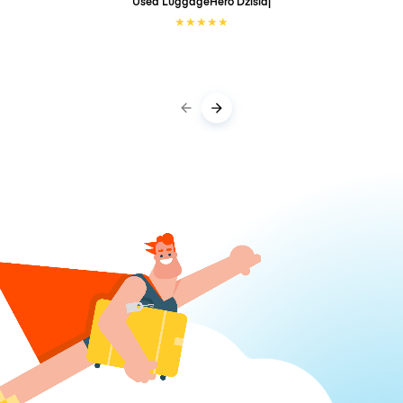
Used LuggageHero
Dzisiaj
★
★
★
★
★