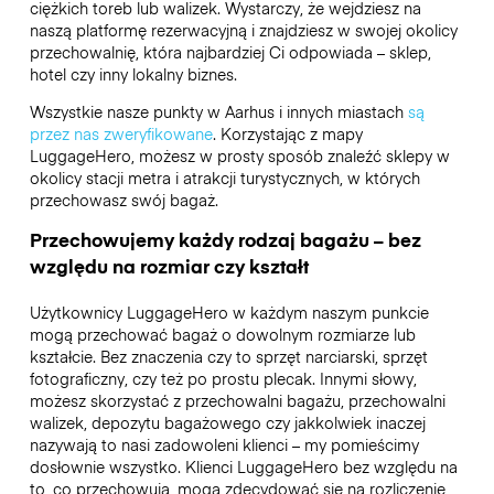
ciężkich toreb lub walizek. Wystarczy, że wejdziesz na
naszą platformę rezerwacyjną i znajdziesz w swojej okolicy
przechowalnię, która najbardziej Ci odpowiada – sklep,
hotel czy inny lokalny biznes.
Wszystkie nasze punkty w Aarhus i innych miastach
są
przez nas zweryfikowane
. Korzystając z mapy
LuggageHero, możesz w prosty sposób znaleźć sklepy w
okolicy stacji metra i atrakcji turystycznych, w których
przechowasz swój bagaż.
Przechowujemy każdy rodzaj bagażu – bez
względu na rozmiar czy kształt
Użytkownicy LuggageHero w każdym naszym punkcie
mogą przechować bagaż o dowolnym rozmiarze lub
kształcie. Bez znaczenia czy to sprzęt narciarski, sprzęt
fotograficzny, czy też po prostu plecak. Innymi słowy,
możesz skorzystać z przechowalni bagażu, przechowalni
walizek, depozytu bagażowego czy jakkolwiek inaczej
nazywają to nasi zadowoleni klienci – my pomieścimy
dosłownie wszystko. Klienci LuggageHero bez względu na
to, co przechowują, mogą zdecydować się na rozliczenie