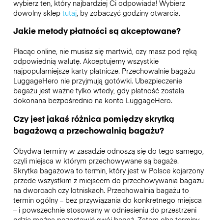
wybierz ten, który najbardziej Ci odpowiada! Wybierz
dowolny sklep
tutaj
, by zobaczyć godziny otwarcia.
Jakie metody płatności są akceptowane?
Płacąc online, nie musisz się martwić, czy masz pod ręką
odpowiednią walutę. Akceptujemy wszystkie
najpopularniejsze karty płatnicze. Przechowalnie bagażu
LuggageHero nie przyjmują gotówki. Ubezpieczenie
bagażu jest ważne tylko wtedy, gdy płatność została
dokonana bezpośrednio na konto LuggageHero.
Czy jest jakaś różnica pomiędzy skrytką
bagażową a przechowalnią bagażu?
Obydwa terminy w zasadzie odnoszą się do tego samego,
czyli miejsca w którym przechowywane są bagaże.
Skrytka bagażowa to termin, który jest w Polsce kojarzony
przede wszystkim z miejscem do przechowywania bagażu
na dworcach czy lotniskach. Przechowalnia bagażu to
termin ogólny – bez przywiązania do konkretnego miejsca
– i powszechnie stosowany w odniesieniu do przestrzeni
gdzie można pozostawić swój bagaż. Zatem oba terminy