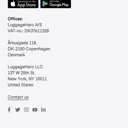
Offices:
LuggageHero A/S
VAT-no.: DK37611328
Århusgade 118,
DK-2150 Copenhagen
Denmark
LuggageHero LLC
137 W 25th St,
New York, NY 10011
United States
Contact us