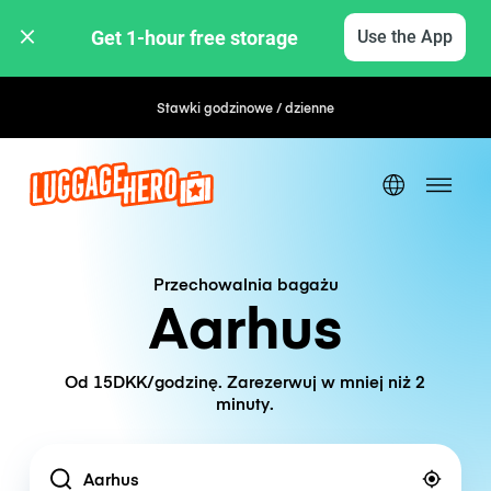
Get 1-hour free storage 
Use the App
Stawki godzinowe / dzienne
Przechowalnia bagażu
Aarhus
Od 15DKK/godzinę. Zarezerwuj w mniej niż 2
minuty.
Location