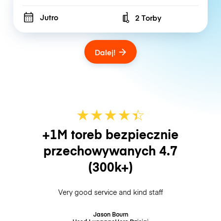
Jutro
2 Torby
Number of bags
Dalej!
★
★
★
★
☆
★
+1M toreb bezpiecznie
przechowywanych
4.7
(300k+)
Very good service and kind staff
Jason Bourn