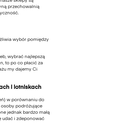
edyną przechowalnią
tyczność.
ożliwia wybór pomiędzy
zeb, wybrać najlepszą
n, to po co płacić za
gażu my dajemy Ci
ch i lotniskach
ień) w porównaniu do
 osoby podróżujące
one jednak bardzo małą
się udać i zdeponować