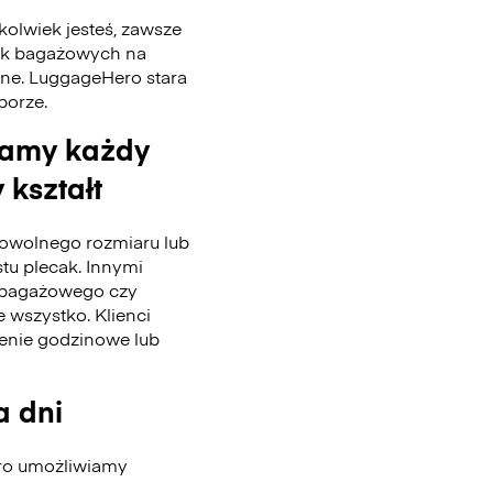
kolwiek jesteś, zawsze
tek bagażowych na
nne. LuggageHero stara
 porze.
wamy każdy
 kształt
wolnego rozmiaru lub
stu plecak. Innymi
u bagażowego czy
 wszystko. Klienci
enie godzinowe lub
a dni
ero umożliwiamy