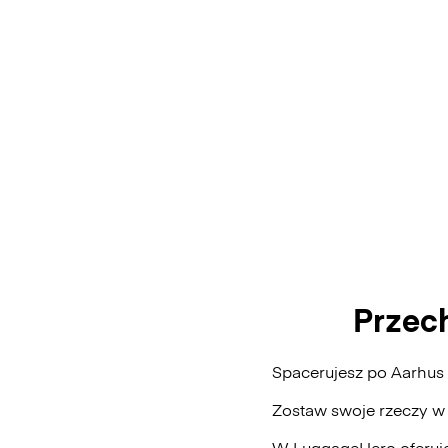
Przec
Spacerujesz po Aarhus
Zostaw swoje rzeczy w
W LuggageHero oferuje