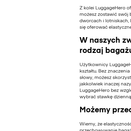
Z kolei LuggageHero ofe
możesz zostawić swój 
dworcach i lotniskach,
się oferować elastyczn
W naszych zw
rodzaj bagażu
Użytkownicy LuggageH
kształtu. Bez znaczenia 
słowy, możesz skorzys
jakkolwiek inaczej naz
LuggageHero bez wzglę
wybrać stawkę dzienną
Możemy przec
Wiemy, że elastycznoś
przechowywanie bagażu