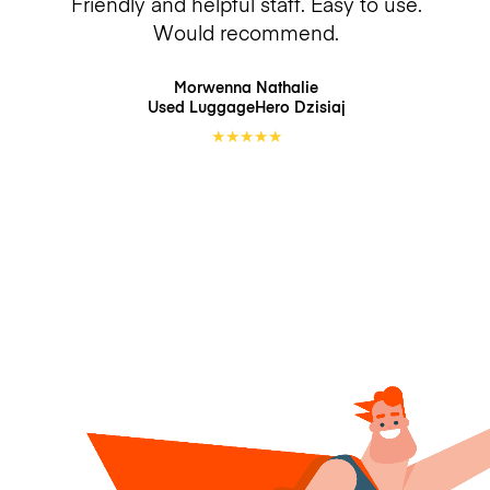
Friendly and helpful staff. Easy to use.
Would recommend.
Morwenna Nathalie
Used LuggageHero
Dzisiaj
★
★
★
★
★