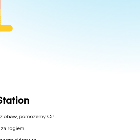
tation
Bez obaw, pomożemy Ci!
ż za rogiem.
nasze sklepy są