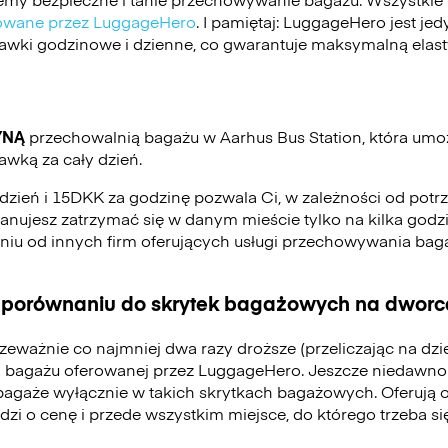
ikowane przez LuggageHero
. I pamiętaj: LuggageHero jest j
stawki godzinowe i dzienne, co gwarantuje maksymalną elas
YNĄ
przechowalnią bagażu w Aarhus Bus Station, która um
awką za cały dzień.
dzień i 15DKK za godzinę pozwala Ci, w zależności od potr
 planujesz zatrzymać się w danym mieście tylko na kilka godzi
eniu od innych firm oferujących usługi przechowywania ba
 porównaniu do skrytek bagażowych na dworca
zeważnie co najmniej dwa razy droższe (przeliczając na dz
 bagażu oferowanej przez LuggageHero. Jeszcze niedawno
bagaże wyłącznie w takich skrytkach bagażowych. Oferują 
odzi o cenę i przede wszystkim miejsce, do którego trzeba 