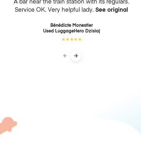
A bar near the train station with its regulars.
Service OK. Very helpful lady.
See original
Bénédicte Monestier
Used LuggageHero
Dzisiaj
★
★
★
★
★