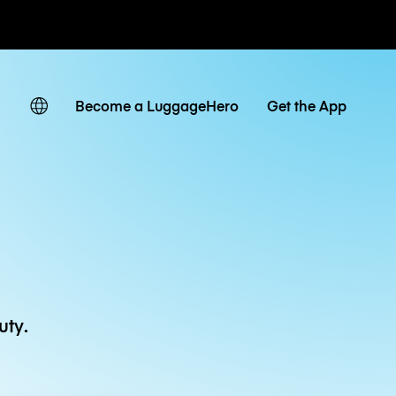
owe / dzienne
Become a LuggageHero
Get the App
uty.