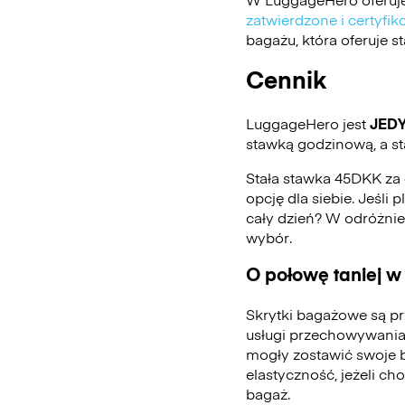
zatwierdzone i certyf
bagażu, która oferuje 
Cennik
LuggageHero jest
JED
stawką godzinową, a st
Stała stawka 45DKK za 
opcję dla siebie. Jeśli
cały dzień? W odróżni
wybór.
O połowę taniej w
Skrytki bagażowe są pr
usługi przechowywania
mogły zostawić swoje 
elastyczność, jeżeli ch
bagaż.