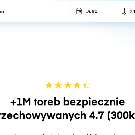
Jutro
2 
Num
★
★
★
★
☆
★
+1M toreb bezpiecznie
rzechowywanych
4.7
(300k