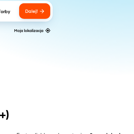
Dalej!
Torby
ber of bags
Moja lokalizacja
+)