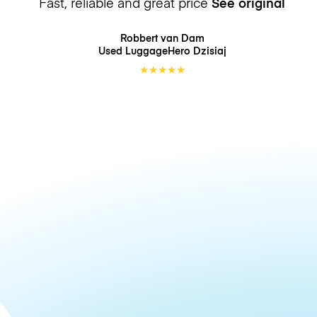
Fast, reliable and great price
See original
Robbert van Dam
Used LuggageHero
Dzisiaj
★
★
★
★
★