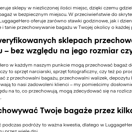
ruje sklepy w niezliczonej ilości miejsc, dzięki czemu gdzie
bagaż w bezpiecznym miejscu. W przeciwieństwie do skry
 LuggageHero oferuje zarówno stawki godzinowe, jak i dzie
e i tanie przechowywanie bagażu w Twojej okolicy o każdej
eryfikowanych sklepach przecho
 – bez względu na jego rozmiar czy
ero w każdym naszym punkcie mogą przechować bagaż do
czy to sprzęt narciarski, sprzęt fotograficzny, czy też po pro
tać z przechowalni bagażu, przechowalni walizek, depozyt
ywają to nasi zadowoleni klienci – my pomieścimy dosłownie
du na to, co przechowują, mogą zdecydować się na rozlicz
.
howywać Twoje bagaże przez kilk
ć podczas podróży to ważna kwestia, dlatego w LuggageH
 przez wiele dni.