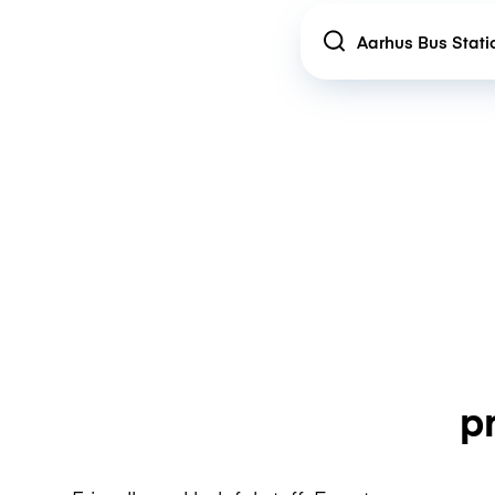
Location
p