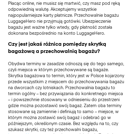
Płacąc online, nie musisz się martwić, czy masz pod ręką
odpowiednią walutę. Akceptujemy wszystkie
najpopularniejsze karty płatnicze. Przechowalnie bagażu
LuggageHero nie przyjmują gotówki. Ubezpieczenie
bagażu jest ważne tylko wtedy, gdy płatność została
dokonana bezpośrednio na konto LuggageHero.
Czy jest jakaś różnica pomiędzy skrytką
bagażową a przechowalnią bagażu?
Obydwa terminy w zasadzie odnoszą się do tego samego,
czyli miejsca w którym przechowywane są bagaże.
Skrytka bagażowa to termin, który jest w Polsce kojarzony
przede wszystkim z miejscem do przechowywania bagażu
na dworcach czy lotniskach. Przechowalnia bagażu to
termin ogólny – bez przywiązania do konkretnego miejsca
– i powszechnie stosowany w odniesieniu do przestrzeni
gdzie można pozostawić swój bagaż. Zatem oba terminy
stosowane są zamiennie i definiują to samo – miejsce, w
którym można zostawić swój bagaż i odebrać go w
późniejszym, określonym czasie. Bez względu na to, czy
szukasz skrytki, czy też przechowalni bagażu,