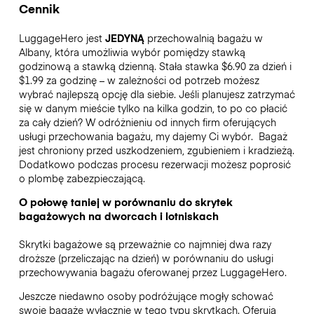
Cennik
LuggageHero jest
JEDYNĄ
przechowalnią bagażu w
Albany, która umożliwia wybór pomiędzy stawką
godzinową a stawką dzienną. Stała stawka $6.90 za dzień i
$1.99 za godzinę – w zależności od potrzeb możesz
wybrać najlepszą opcję dla siebie. Jeśli planujesz zatrzymać
się w danym mieście tylko na kilka godzin, to po co płacić
za cały dzień? W odróżnieniu od innych firm oferujących
usługi przechowania bagażu, my dajemy Ci wybór.
Bagaż
jest chroniony przed uszkodzeniem, zgubieniem i kradzieżą.
Dodatkowo podczas procesu rezerwacji możesz poprosić
o plombę zabezpieczającą.
O połowę taniej w porównaniu do skrytek
bagażowych na dworcach i lotniskach
Skrytki bagażowe są przeważnie co najmniej dwa razy
droższe (przeliczając na dzień) w porównaniu do usługi
przechowywania bagażu oferowanej przez LuggageHero.
Jeszcze niedawno osoby podróżujące mogły schować
swoje bagaże wyłącznie w tego typu skrytkach. Oferują