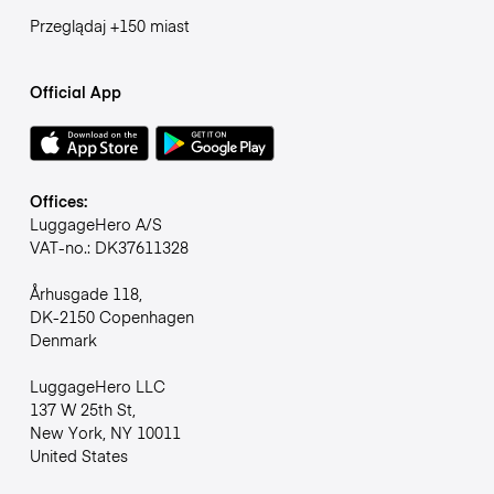
Przeglądaj +150 miast
Official App
Offices:
LuggageHero A/S
VAT-no.: DK37611328
Århusgade 118,
DK-2150 Copenhagen
Denmark
LuggageHero LLC
137 W 25th St,
New York, NY 10011
United States