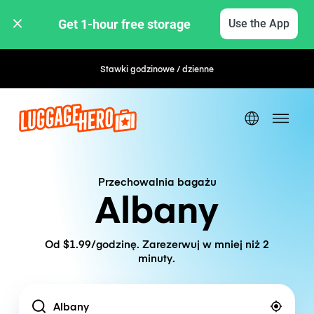
Get 1-hour free storage 
Use the App
Stawki godzinowe / dzienne
Przechowalnia bagażu
Albany
Od $1.99/godzinę. Zarezerwuj w mniej niż 2
minuty.
Location