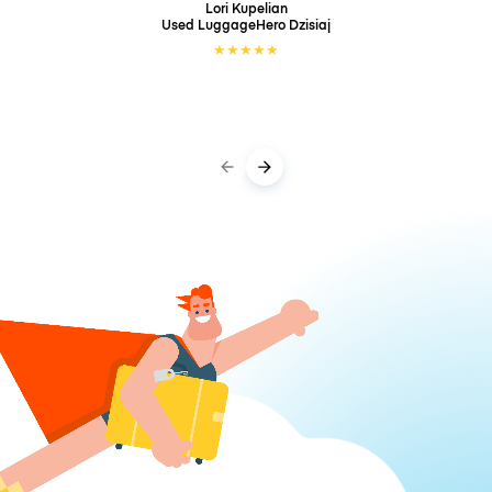
Lori Kupelian
Used LuggageHero
Dzisiaj
★
★
★
★
★