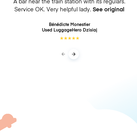
A bar near the train station with its regulars.
Service OK. Very helpful lady.
See original
Bénédicte Monestier
Used LuggageHero
Dzisiaj
★
★
★
★
★