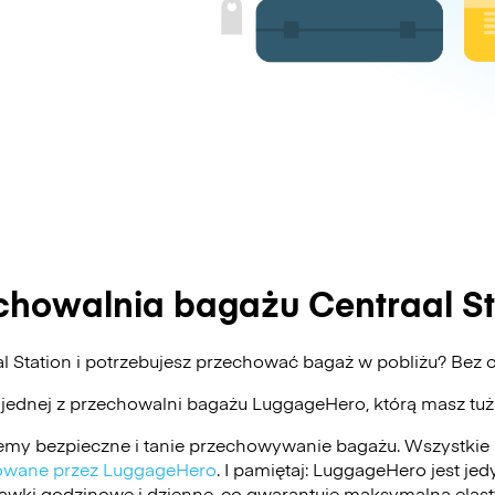
chowalnia bagażu Centraal St
al Station i potrzebujesz przechować bagaż w pobliżu? Be
 jednej z przechowalni bagażu
LuggageHero
, którą masz tu
my bezpieczne i tanie przechowywanie bagażu. Wszystkie 
ikowane przez LuggageHero
. I pamiętaj: LuggageHero jest j
stawki godzinowe i dzienne, co gwarantuje maksymalną elas