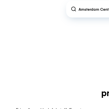
Location
p