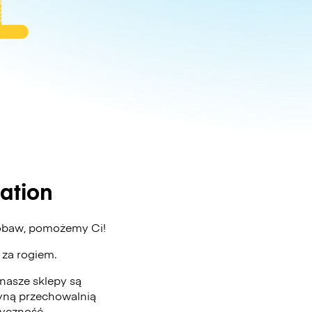
ation
z obaw, pomożemy Ci!
ż za rogiem.
nasze sklepy są
edyną przechowalnią
tyczność.