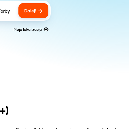
Dalej!
Torby
ber of bags
Moja lokalizacja
+)