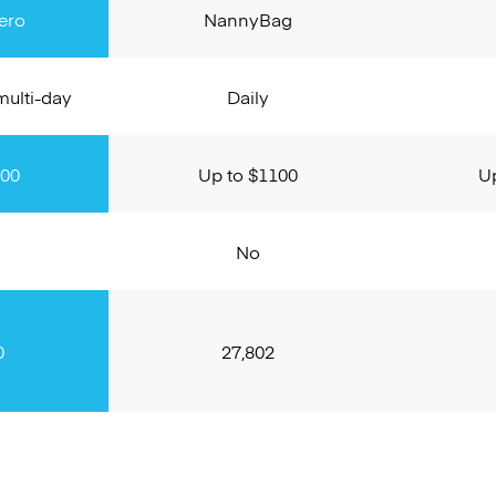
ero
NannyBag
 multi-day
Daily
500
Up to $1100
U
No
0
27,802