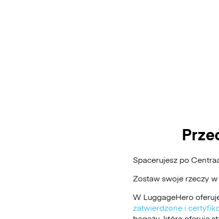
Prze
Spacerujesz po Centra
Zostaw swoje rzeczy w
W LuggageHero oferuje
zatwierdzone i certyf
bagażu, która oferuje 