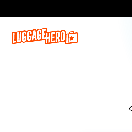
Zarezerwuj, 
O