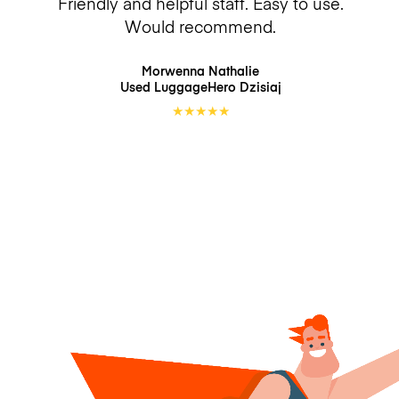
Friendly and helpful staff. Easy to use.
Would recommend.
Morwenna Nathalie
Used LuggageHero
Dzisiaj
★
★
★
★
★