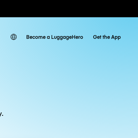
owe / dzienne
Become a LuggageHero
Get the App
y.