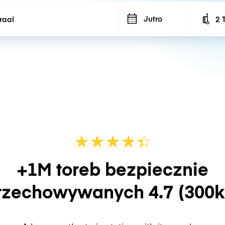
Jutro
2 
Num
★
★
★
★
☆
★
+1M toreb bezpiecznie
rzechowywanych
4.7
(300k