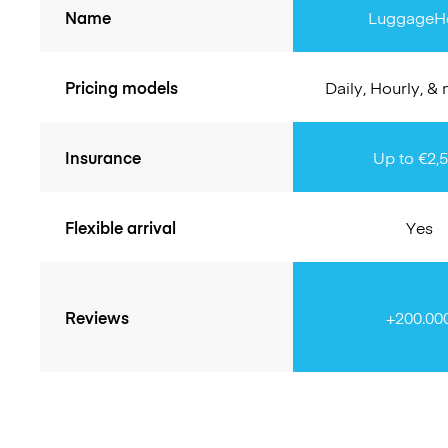
Name
LuggageH
Pricing models
Daily, Hourly, &
Insurance
Up to €2,
Flexible arrival
Yes
Reviews
+200.00