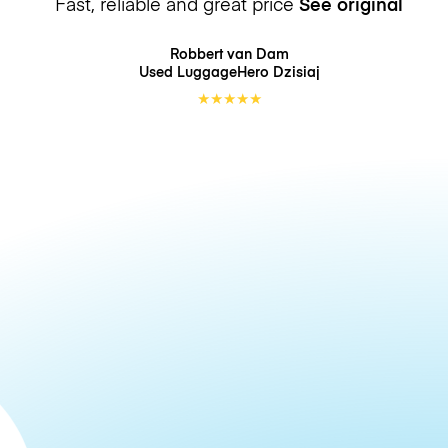
Fast, reliable and great price
See original
Robbert van Dam
Used LuggageHero
Dzisiaj
★
★
★
★
★