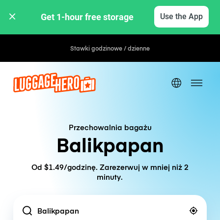
Get 1-hour free storage 
Use the App
Stawki godzinowe / dzienne
Przechowalnia bagażu
Balikpapan
Od $1.49/godzinę. Zarezerwuj w mniej niż 2
minuty.
Location