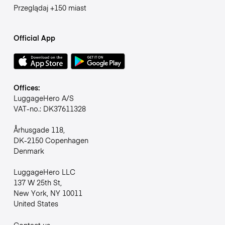
Przeglądaj +150 miast
Official App
Offices:
LuggageHero A/S
VAT-no.: DK37611328
Århusgade 118,
DK-2150 Copenhagen
Denmark
LuggageHero LLC
137 W 25th St,
New York, NY 10011
United States
Contact us