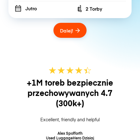
Jutro
2 Torby
Number of bags
Dalej!
★
★
★
★
☆
★
+1M toreb bezpiecznie
przechowywanych
4.7
(300k+)
Excellent, friendly and helpful
Alex Spofforth
Used LuggageHero
Dzisiaj