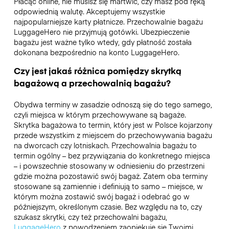
Płacąc online, nie musisz się martwić, czy masz pod ręką
odpowiednią walutę. Akceptujemy wszystkie
najpopularniejsze karty płatnicze. Przechowalnie bagażu
LuggageHero nie przyjmują gotówki. Ubezpieczenie
bagażu jest ważne tylko wtedy, gdy płatność została
dokonana bezpośrednio na konto LuggageHero.
Czy jest jakaś różnica pomiędzy skrytką
bagażową a przechowalnią bagażu?
Obydwa terminy w zasadzie odnoszą się do tego samego,
czyli miejsca w którym przechowywane są bagaże.
Skrytka bagażowa to termin, który jest w Polsce kojarzony
przede wszystkim z miejscem do przechowywania bagażu
na dworcach czy lotniskach. Przechowalnia bagażu to
termin ogólny – bez przywiązania do konkretnego miejsca
– i powszechnie stosowany w odniesieniu do przestrzeni
gdzie można pozostawić swój bagaż. Zatem oba terminy
stosowane są zamiennie i definiują to samo – miejsce, w
którym można zostawić swój bagaż i odebrać go w
późniejszym, określonym czasie. Bez względu na to, czy
szukasz skrytki, czy też przechowalni bagażu,
LuggageHero
z powodzeniem zaopiekuje się Twoimi