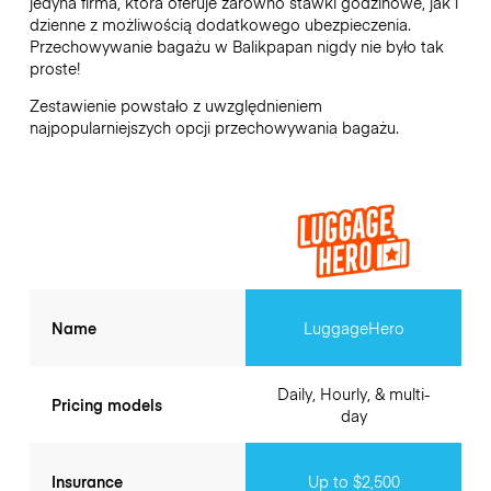
jedyna firma, która oferuje zarówno stawki godzinowe, jak i
dzienne z możliwością dodatkowego ubezpieczenia.
Przechowywanie bagażu w
Balikpapan
nigdy nie było tak
proste!
Zestawienie powstało z uwzględnieniem
najpopularniejszych opcji przechowywania bagażu.
Name
LuggageHero
Daily, Hourly, & multi-
Pricing models
day
Insurance
Up to $2,500