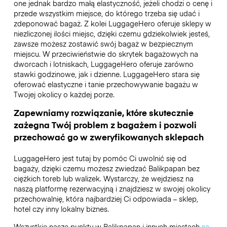
one jednak bardzo małą elastyczność, jeżeli chodzi o cenę i
przede wszystkim miejsce, do którego trzeba się udać i
zdeponować bagaż. Z kolei LuggageHero oferuje sklepy w
niezliczonej ilości miejsc, dzięki czemu gdziekolwiek jesteś,
zawsze możesz zostawić swój bagaż w bezpiecznym
miejscu. W przeciwieństwie do skrytek bagażowych na
dworcach i lotniskach, LuggageHero oferuje zarówno
stawki godzinowe, jak i dzienne. LuggageHero stara się
oferować elastyczne i tanie przechowywanie bagażu w
Twojej okolicy o każdej porze.
Zapewniamy rozwiązanie, które skutecznie
zażegna Twój problem z bagażem i pozwoli
przechować go w zweryfikowanych sklepach
LuggageHero jest tutaj by pomóc Ci uwolnić się od
bagaży, dzięki czemu możesz zwiedzać Balikpapan bez
ciężkich toreb lub walizek. Wystarczy, że wejdziesz na
naszą platformę rezerwacyjną i znajdziesz w swojej okolicy
przechowalnię, która najbardziej Ci odpowiada – sklep,
hotel czy inny lokalny biznes.
Wszystkie nasze punkty w Balikpapan i innych miastach
są