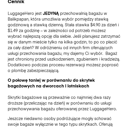
Cennik
LuggageHero jest
JEDYNĄ
przechowalnią bagażu w
Balikpapan, która umożliwia wybór pomiędzy stawką
godzinową a stawką dzienną. Stała stawka $4.90 za dzień i
$1.49 za godzinę – w zależności od potrzeb możesz
wybrać najlepszą opcję dla siebie. Jeśli planujesz zatrzymać
się w danym mieście tylko na kilka godzin, to po co płacić
za cały dzień? W odróżnieniu od innych firm oferujących
usługi przechowania bagażu, my dajemy Ci wybór.
Bagaż
jest chroniony przed uszkodzeniem, zgubieniem i kradzieżą.
Dodatkowo podczas procesu rezerwacji możesz poprosić
o plombę zabezpieczającą.
O połowę taniej w porównaniu do skrytek
bagażowych na dworcach i lotniskach
Skrytki bagażowe są przeważnie co najmniej dwa razy
droższe (przeliczając na dzień) w porównaniu do usługi
przechowywania bagażu oferowanej przez LuggageHero.
Jeszcze niedawno osoby podróżujące mogły schować
swoje bagaże wyłącznie w tego typu skrytkach. Oferują