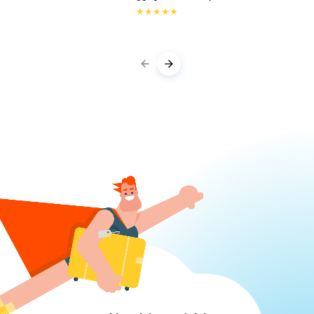
★
★
★
★
★