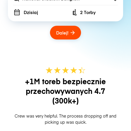
Dzisiaj
2 Torby
Number of bags
Dalej!
★
★
★
★
☆
★
+1M toreb bezpiecznie
przechowywanych
4.7
(300k+)
Crew was very helpful. The process dropping off and
picking up was quick.