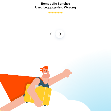
Bernadette Sanchez
Used LuggageHero
Wczoraj
★
★
★
★
★