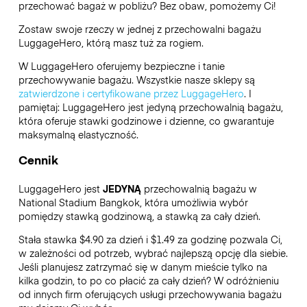
przechować bagaż w pobliżu? Bez obaw, pomożemy Ci!
Zostaw swoje rzeczy w jednej z przechowalni bagażu
LuggageHero
, którą masz tuż za rogiem.
W LuggageHero oferujemy bezpieczne i tanie
przechowywanie bagażu. Wszystkie nasze sklepy są
zatwierdzone i certyfikowane przez LuggageHero
. I
pamiętaj: LuggageHero jest jedyną przechowalnią bagażu,
która oferuje stawki godzinowe i dzienne, co gwarantuje
maksymalną elastyczność.
Cennik
LuggageHero jest
JEDYNĄ
przechowalnią bagażu w
National Stadium Bangkok, która umożliwia wybór
pomiędzy stawką godzinową, a stawką za cały dzień.
Stała stawka $4.90 za dzień i $1.49 za godzinę pozwala Ci,
w zależności od potrzeb, wybrać najlepszą opcję dla siebie.
Jeśli planujesz zatrzymać się w danym mieście tylko na
kilka godzin, to po co płacić za cały dzień? W odróżnieniu
od innych firm oferujących usługi przechowywania bagażu