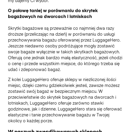
my dajemy Ci wybór.
O połowę taniej w porównaniu do skrytek
bagażowych na dworcach i lotniskach
Skrytki bagażowe są przeważnie co najmniej dwa razy
droższe (przeliczając na dzień) w porównaniu do usługi
przechowywania bagażu oferowanej przez LuggageHero.
Jeszcze niedawno osoby podróżujące mogły zostawić
swoje bagaże wyłącznie w takich skrytkach bagażowych.
Oferują one jednak bardzo małą elastyczność, jeżeli chodzi
o cenę i przede wszystkim miejsce, do którego trzeba się
udać i zdeponować bagaż.
Z kolei LuggageHero oferuje sklepy w niezliczonej ilości
miejsc, dzięki czemu gdziekolwiek jesteś, zawsze możesz
zostawić swój bagaż w bezpiecznym miejscu. W
przeciwieństwie do skrytek bagażowych na dworcach i
lotniskach, LuggageHero oferuje zarówno stawki
godzinowe, jak i dzienne. LuggageHero stara się oferować
elastyczne i tanie przechowywanie bagażu w Twojej
okolicy o każdej porze.
W naszych zweryfikowanych sklepach