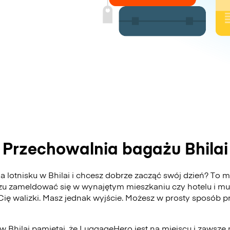
Przechowalnia bagażu Bhilai
lotnisku w Bhilai i chcesz dobrze zacząć swój dzień? To moż
zu zameldować się w wynajętym mieszkaniu czy hotelu i mu
 Cię walizki. Masz jednak wyjście. Możesz w prosty sposób
w Bhilai pamiętaj, że LuggageHero jest na miejscu i zawsze 