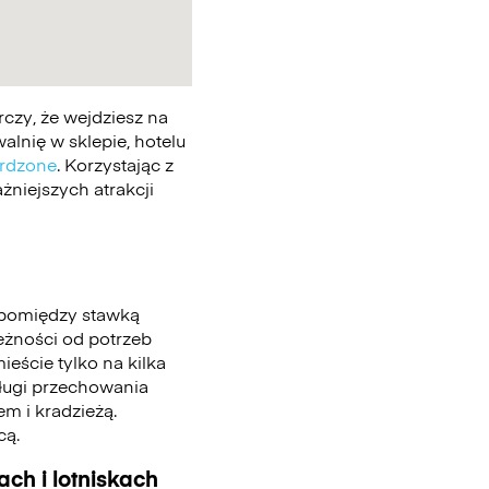
czy, że wejdziesz na
lnię w sklepie, hotelu
erdzone
. Korzystając z
żniejszych atrakcji
 pomiędzy stawką
leżności od potrzeb
eście tylko na kilka
sługi przechowania
m i kradzieżą.
cą.
ch i lotniskach