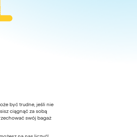
e być trudne, jeśli nie
sisz ciągnąć za sobą
 przechować swój bagaż
możesz na nas liczyć!