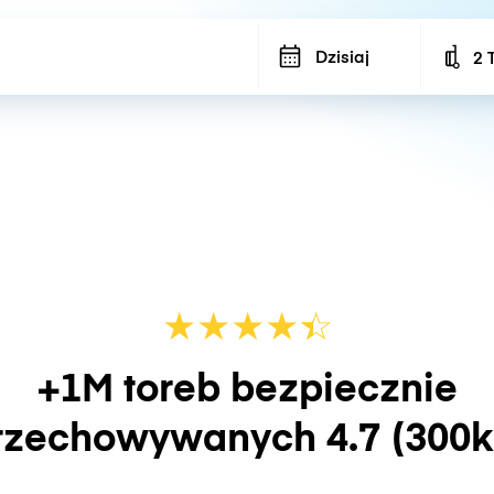
Dzisiaj
2 
Num
★
★
★
★
☆
★
+1M toreb bezpiecznie
rzechowywanych
4.7
(300k