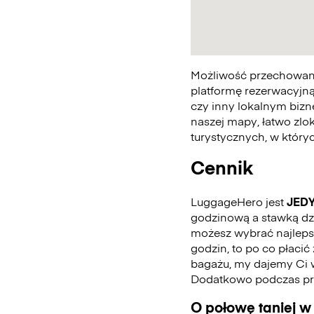
Możliwość przechowania
platformę rezerwacyjną
czy inny lokalnym bizn
naszej mapy, łatwo zlo
turystycznych, w któr
Cennik
LuggageHero jest
JED
godzinową a stawką dzie
możesz wybrać najlepszą
godzin, to po co płaci
bagażu, my dajemy Ci 
Dodatkowo podczas pro
O połowę taniej w