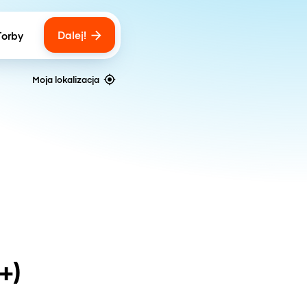
Dalej!
Torby
ber of bags
Moja lokalizacja
+)