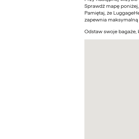
Sprawdź mapę poniżej,
Pamiętaj, że LuggageHe
zapewnia maksymalną 
Odstaw swoje bagaże, k