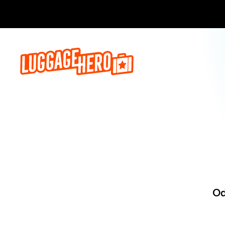
Zarezerwuj, 
Od