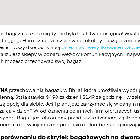
 bagażu jeszcze nigdy nie była tak łatwo dostępna! Wystar
 LuggageHero i znajdziesz w swojej okolicy naszą przechowa
esie – wszystkie punkty są
przez nas zweryfikowane i zatwi
kalizujesz sklepy w pobliżu węzłów komunikacyjnych i najwa
ych możesz przechować swój bagaż.
YNĄ
przechowalnią bagażu w Bhilai, która umożliwia wybór
nną. Stała stawka $4.90 za dzień i $1.49 za godzinę – w za
 opcję dla siebie. Jeśli planujesz zatrzymać się w danym mi
ć za cały dzień? W odróżnieniu od innych firm oferujących u
wybór.
Bagaż jest chroniony przed uszkodzeniem, zgubienie
cesu rezerwacji możesz poprosić o plombę zabezpieczają
 porównaniu do skrytek bagażowych na dworca