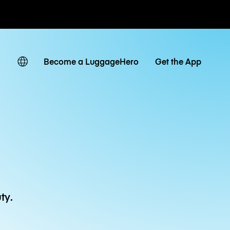
owe / dzienne
Become a LuggageHero
Get the App
ty.