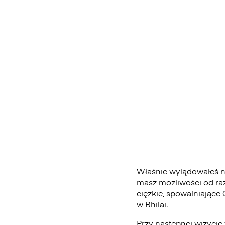
Właśnie wylądowałeś na 
masz możliwości od ra
ciężkie, spowalniające
w Bhilai.
Przy następnej wizycie 