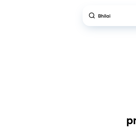
Location
p