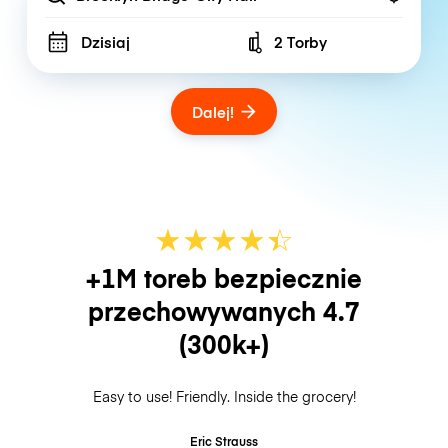
Dzisiaj
2 Torby
Number of bags
Dalej!
★
★
★
★
☆
★
+1M toreb bezpiecznie
przechowywanych
4.7
(300k+)
Easy to use! Friendly. Inside the grocery!
Eric Strauss