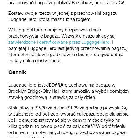
przechować bagaż w pobliżu? Bez obaw, pomożemy Ci!
Zostaw swoje rzeczy w jednej z przechowalni bagażu
LuggageHero
, którą masz tuż za rogiem.
W LuggageHero oferujemy bezpieczne i tanie
przechowywanie bagażu. Wszystkie nasze sklepy są
zatwierdzone i certyfikowane przez LuggageHero
. I
pamiętaj: LuggageHero jest jedyną przechowalnią bagażu,
która oferuje stawki godzinowe i dzienne, co gwarantuje
maksymalną elastyczność.
Cennik
LuggageHero jest
JEDYNĄ
przechowalnią bagażu w
Brooklyn Bridge-City Hall, która umożliwia wybór pomiędzy
stawką godzinową, a stawką za cały dzień.
Stała stawka $6.90 za dzień i $1.99 za godzinę pozwala Ci,
w zależności od potrzeb, wybrać najlepszą opcję dla siebie.
Jeśli planujesz zatrzymać się w danym mieście tylko na
kilka godzin, to po co płacić za cały dzień? W odróżnieniu
od innych firm oferujących usługi przechowywania bagażu