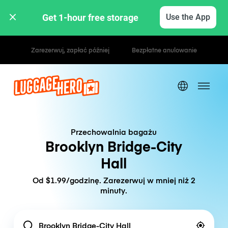
Get 1-hour free storage 
Use the App
Stawki godzinowe / dzienne
Przechowalnia bagażu
Brooklyn Bridge-City
Hall
Od $1.99/godzinę. Zarezerwuj w mniej niż 2
minuty.
Location