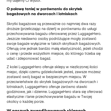
my dajemy Ci wybór.
O połowę taniej w porównaniu do skrytek
bagażowych na dworcach i lotniskach
Skrytki bagażowe są przeważnie co najmniej dwa razy
droższe (przeliczając na dzień) w porównaniu do usługi
przechowywania bagażu oferowanej przez LuggageHero.
Jeszcze niedawno osoby podróżujące mogły zostawić
swoje bagaże wyłącznie w takich skrytkach bagażowych.
Oferują one jednak bardzo małą elastyczność, jeżeli chodzi
o cenę i przede wszystkim miejsce, do którego trzeba się
udać i zdeponować bagaż.
Z kolei LuggageHero oferuje sklepy w niezliczonej ilości
miejsc, dzięki czemu gdziekolwiek jesteś, zawsze możesz
zostawić swój bagaż w bezpiecznym miejscu. W
przeciwieństwie do skrytek bagażowych na dworcach i
lotniskach, LuggageHero oferuje zarówno stawki
godzinowe, jak i dzienne. LuggageHero stara się oferować
elastyczne i tanie przechowywanie bagażu w Twojej
okolicy o każdej porze.
W naszych zweryfikowanych sklepach