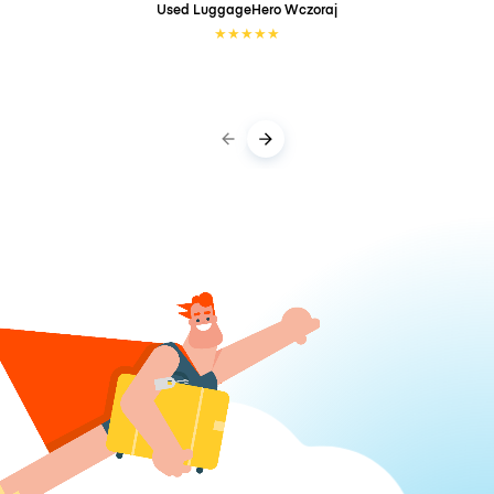
Used LuggageHero
Wczoraj
★
★
★
★
★