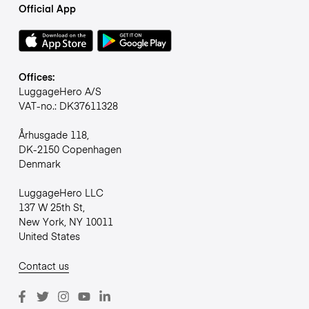
Official App
Offices:
LuggageHero A/S
VAT-no.: DK37611328
Århusgade 118,
DK-2150 Copenhagen
Denmark
LuggageHero LLC
137 W 25th St,
New York, NY 10011
United States
Contact us