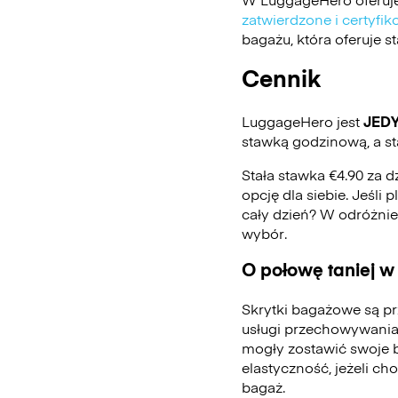
zatwierdzone i certyf
bagażu, która oferuje 
Cennik
LuggageHero jest
JED
stawką godzinową, a st
Stała stawka €4.90 za d
opcję dla siebie. Jeśli
cały dzień? W odróżni
wybór.
O połowę taniej w
Skrytki bagażowe są pr
usługi przechowywania
mogły zostawić swoje 
elastyczność, jeżeli ch
bagaż.