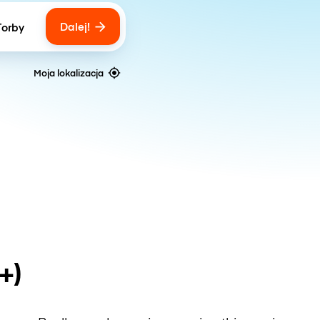
Dalej!
Torby
ber of bags
Moja lokalizacja
+)