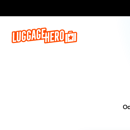
Zarezerwuj, 
Od