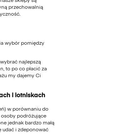
edyną przechowalnią
tyczność.
wia wybór pomiędzy
, wybrać najlepszą
n, to po co płacić za
gażu my dajemy Ci
ch i lotniskach
ień) w porównaniu do
 osoby podróżujące
one jednak bardzo małą
się udać i zdeponować