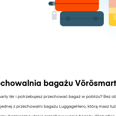
echowalnia bagażu Vörösmarty
arty tér i potrzebujesz przechować bagaż w pobliżu? Bez
 jednej z przechowalni bagażu
LuggageHero
, którą masz tu
my bezpieczne i tanie przechowywanie bagażu. Wszystkie 