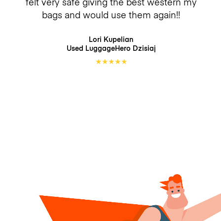
felt very safe giving the best western my
bags and would use them again!!
Lori Kupelian
Used LuggageHero
Dzisiaj
★
★
★
★
★