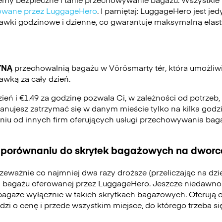
ikowane przez LuggageHero
. I pamiętaj: LuggageHero jest j
stawki godzinowe i dzienne, co gwarantuje maksymalną elas
YNĄ
przechowalnią bagażu w Vörösmarty tér, która umożli
awką za cały dzień.
zień i €1.49 za godzinę pozwala Ci, w zależności od potrzeb
 planujesz zatrzymać się w danym mieście tylko na kilka godzi
eniu od innych firm oferujących usługi przechowywania ba
 porównaniu do skrytek bagażowych na dworca
zeważnie co najmniej dwa razy droższe (przeliczając na dz
 bagażu oferowanej przez LuggageHero. Jeszcze niedawno
bagaże wyłącznie w takich skrytkach bagażowych. Oferują 
odzi o cenę i przede wszystkim miejsce, do którego trzeba 