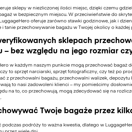
ruje sklepy w niezliczonej ilości miejsc, dzięki czemu gdzie
bagaż w bezpiecznym miejscu. W przeciwieństwie do skry
 LuggageHero oferuje zarówno stawki godzinowe, jak i dzie
e i tanie przechowywanie bagażu w Twojej okolicy o każdej
eryfikowanych sklepach przecho
 – bez względu na jego rozmiar czy
ero w każdym naszym punkcie mogą przechować bagaż do
czy to sprzęt narciarski, sprzęt fotograficzny, czy też po pro
tać z przechowalni bagażu, przechowalni walizek, depozyt
ywają to nasi zadowoleni klienci – my pomieścimy dosłownie
du na to, co przechowują, mogą zdecydować się na rozlicz
.
howywać Twoje bagaże przez kilk
ć podczas podróży to ważna kwestia, dlatego w LuggageH
 przez wiele dni.