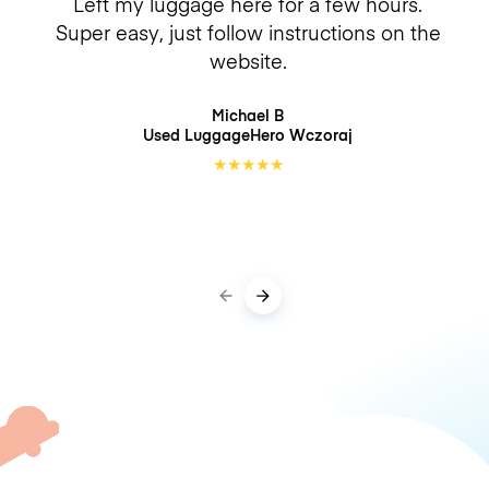
Left my luggage here for a few hours.
Super easy, just follow instructions on the
website.
Michael B
Used LuggageHero
Wczoraj
★
★
★
★
★