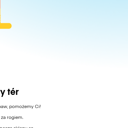
 tér
 obaw, pomożemy Ci!
ż za rogiem.
nasze sklepy są