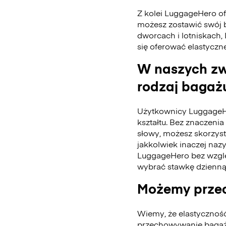
Z kolei LuggageHero ofe
możesz zostawić swój 
dworcach i lotniskach,
się oferować elastyczn
W naszych zw
rodzaj bagażu
Użytkownicy LuggageH
kształtu. Bez znaczenia 
słowy, możesz skorzys
jakkolwiek inaczej naz
LuggageHero bez wzglę
wybrać stawkę dzienną
Możemy przec
Wiemy, że elastycznoś
przechowywanie bagażu