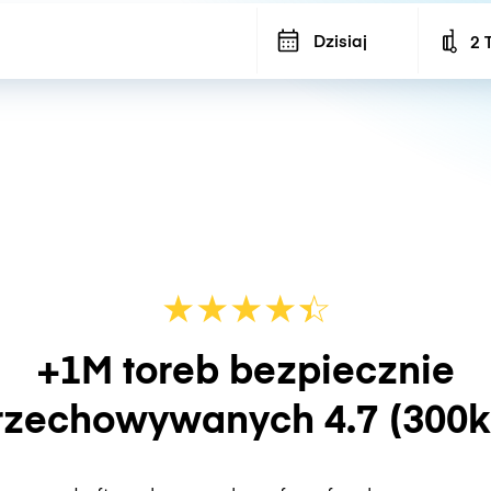
Dzisiaj
2 
Num
★
★
★
★
☆
★
+1M toreb bezpiecznie
rzechowywanych
4.7
(300k