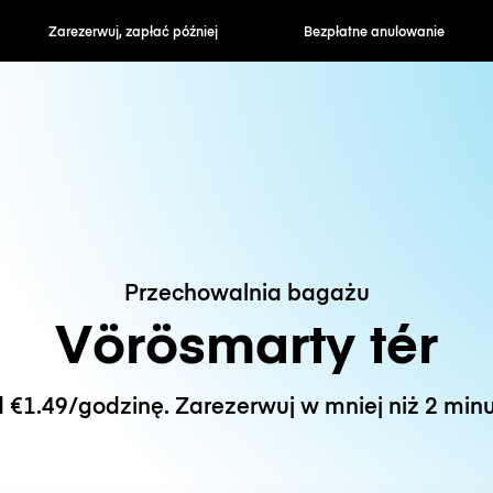
zapłać później
Bezpłatne anulowanie
Stawki godzin
Przechowalnia bagażu
Vörösmarty tér
 €1.49/godzinę. Zarezerwuj w mniej niż 2 minu