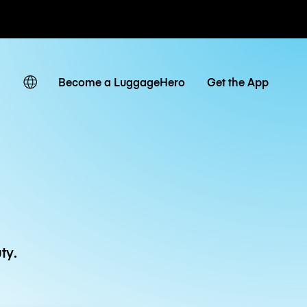
owe / dzienne
Become a LuggageHero
Get the App
ty.