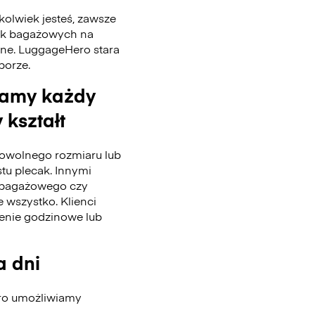
kolwiek jesteś, zawsze
tek bagażowych na
nne. LuggageHero stara
 porze.
wamy każdy
 kształt
wolnego rozmiaru lub
stu plecak. Innymi
u bagażowego czy
 wszystko. Klienci
enie godzinowe lub
a dni
ero umożliwiamy