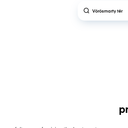
Location
p