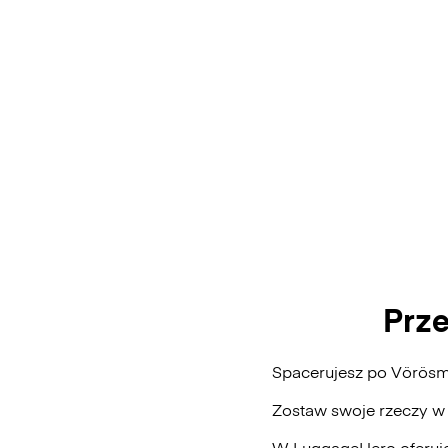
Prz
Spacerujesz po Vörösm
Zostaw swoje rzeczy w
W LuggageHero oferuje