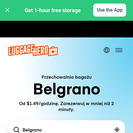
Get 1-hour free storage 
Use the App
Stawki godzinowe / dzienne
Przechowalnia bagażu
Belgrano
Od $1.49/godzinę. Zarezerwuj w mniej niż 2
minuty.
Location