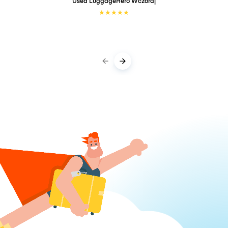
Used LuggageHero
Wczoraj
★
★
★
★
★