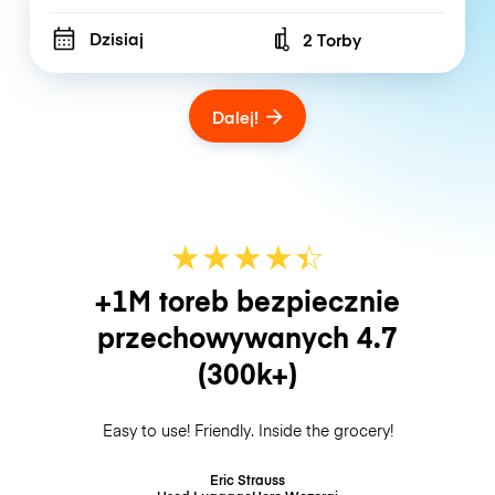
Dzisiaj
2 Torby
Number of bags
Dalej!
★
★
★
★
☆
★
+1M toreb bezpiecznie
przechowywanych
4.7
(300k+)
Easy to use! Friendly. Inside the grocery!
Eric Strauss