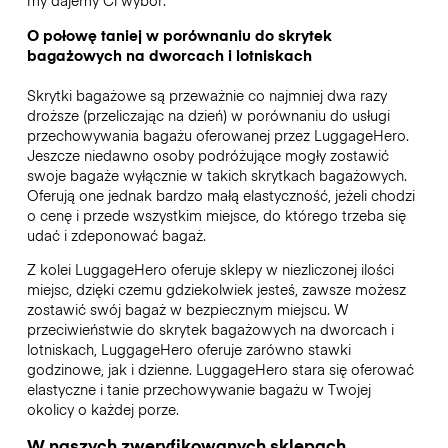
my dajemy Ci wybór.
O połowę taniej w porównaniu do skrytek
bagażowych na dworcach i lotniskach
Skrytki bagażowe są przeważnie co najmniej dwa razy
droższe (przeliczając na dzień) w porównaniu do usługi
przechowywania bagażu oferowanej przez LuggageHero.
Jeszcze niedawno osoby podróżujące mogły zostawić
swoje bagaże wyłącznie w takich skrytkach bagażowych.
Oferują one jednak bardzo małą elastyczność, jeżeli chodzi
o cenę i przede wszystkim miejsce, do którego trzeba się
udać i zdeponować bagaż.
Z kolei LuggageHero oferuje sklepy w niezliczonej ilości
miejsc, dzięki czemu gdziekolwiek jesteś, zawsze możesz
zostawić swój bagaż w bezpiecznym miejscu. W
przeciwieństwie do skrytek bagażowych na dworcach i
lotniskach, LuggageHero oferuje zarówno stawki
godzinowe, jak i dzienne. LuggageHero stara się oferować
elastyczne i tanie przechowywanie bagażu w Twojej
okolicy o każdej porze.
W naszych zweryfikowanych sklepach