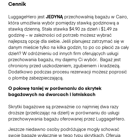
Cennik
LuggageHero jest
JEDYNĄ
przechowalnią bagażu w Cairo,
która umożliwia wybór pomiędzy stawką godzinową a
stawką dzienną. Stała stawka $4.90 za dzień i $1.49 za
godzinę – w zależności od potrzeb możesz wybrać
najlepszą opcję dla siebie. Jeśli planujesz zatrzymać się w
danym mieście tylko na kilka godzin, to po co płacić za cały
dzień? W odróżnieniu od innych firm oferujących usługi
przechowania bagażu, my dajemy Ci wybór.
Bagaż jest
chroniony przed uszkodzeniem, zgubieniem i kradzieżą.
Dodatkowo podczas procesu rezerwacji możesz poprosić
o plombę zabezpieczającą.
O połowę taniej w porównaniu do skrytek
bagażowych na dworcach i lotniskach
Skrytki bagażowe są przeważnie co najmniej dwa razy
droższe (przeliczając na dzień) w porównaniu do usługi
przechowywania bagażu oferowanej przez LuggageHero.
Jeszcze niedawno osoby podróżujące mogły schować
swoje bagaże wyłącznie w tego typu skrytkach. Oferują