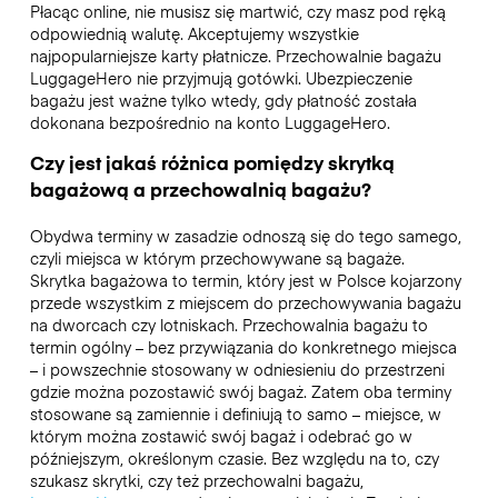
Płacąc online, nie musisz się martwić, czy masz pod ręką
odpowiednią walutę. Akceptujemy wszystkie
najpopularniejsze karty płatnicze. Przechowalnie bagażu
LuggageHero nie przyjmują gotówki. Ubezpieczenie
bagażu jest ważne tylko wtedy, gdy płatność została
dokonana bezpośrednio na konto LuggageHero.
Czy jest jakaś różnica pomiędzy skrytką
bagażową a przechowalnią bagażu?
Obydwa terminy w zasadzie odnoszą się do tego samego,
czyli miejsca w którym przechowywane są bagaże.
Skrytka bagażowa to termin, który jest w Polsce kojarzony
przede wszystkim z miejscem do przechowywania bagażu
na dworcach czy lotniskach. Przechowalnia bagażu to
termin ogólny – bez przywiązania do konkretnego miejsca
– i powszechnie stosowany w odniesieniu do przestrzeni
gdzie można pozostawić swój bagaż. Zatem oba terminy
stosowane są zamiennie i definiują to samo – miejsce, w
którym można zostawić swój bagaż i odebrać go w
późniejszym, określonym czasie. Bez względu na to, czy
szukasz skrytki, czy też przechowalni bagażu,