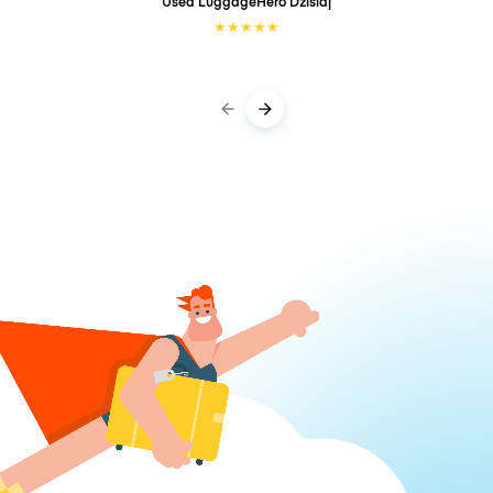
Used LuggageHero
Dzisiaj
★
★
★
★
★