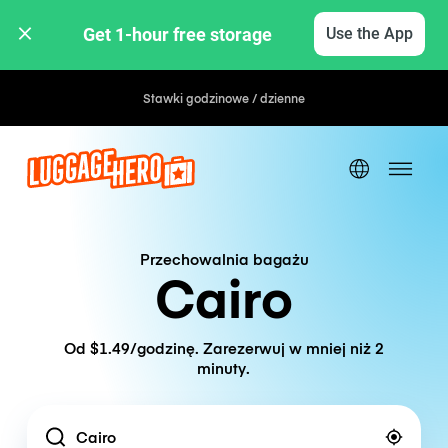
Get 1-hour free storage 
Use the App
Stawki godzinowe / dzienne
Przechowalnia bagażu
Cairo
Od $1.49/godzinę. Zarezerwuj w mniej niż 2
minuty.
Location