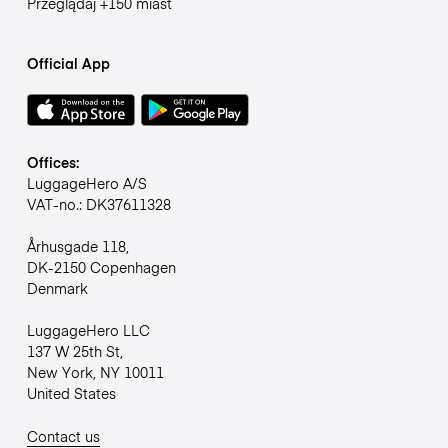
Przeglądaj +150 miast
Official App
Offices:
LuggageHero A/S
VAT-no.: DK37611328
Århusgade 118,
DK-2150 Copenhagen
Denmark
LuggageHero LLC
137 W 25th St,
New York, NY 10011
United States
Contact us