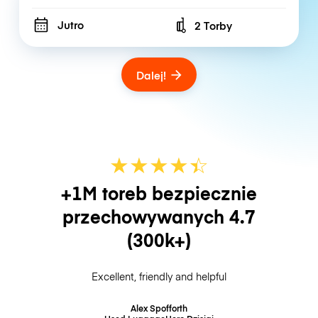
Jutro
2 Torby
Number of bags
Dalej!
★
★
★
★
☆
★
+1M toreb bezpiecznie
przechowywanych
4.7
(300k+)
Excellent, friendly and helpful
Alex Spofforth