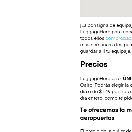
¡La consigna de equipaj
LuggageHero para encont
todos ellos
comprobado
más cercanas a los punt
guardar allí tu equipaje.
Precios
LuggageHero es el
ÚN
Cairo. Podrás elegir la
día o de $1.49 por hora
día entero, como te pid
Te ofrecemos la mi
aeropuertos
El precio del alquiler 