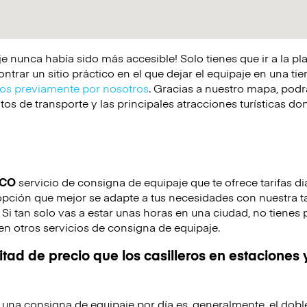
e nunca había sido más accesible! Solo tienes que ir a la p
rar un sitio práctico en el que dejar el equipaje en una tie
s previamente por nosotros
. Gracias a nuestro mapa, podrá
os de transporte y las principales atracciones turísticas d
ICO
servicio de consigna de equipaje que te ofrece tarifas di
 opción que mejor se adapte a tus necesidades con nuestra ta
. Si tan solo vas a estar unas horas en una ciudad, no tienes
en otros servicios de consigna de equipaje.
tad de precio que los casilleros en estaciones 
de una consigna de equipaje por día es, generalmente, el dobl