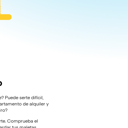
o
 Puede serte difícil,
partamento de alquiler y
iro?
arte. Comprueba el
rdar tus maletas.