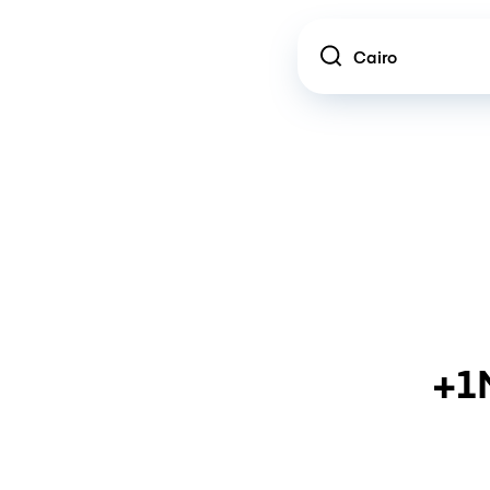
Location
+1