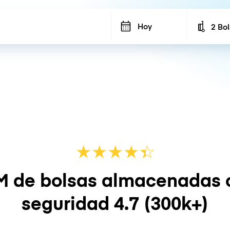
Hoy
2 Bo
Number
★
★
★
★
☆
★
M de bolsas almacenadas 
seguridad
4.7
(300k+)