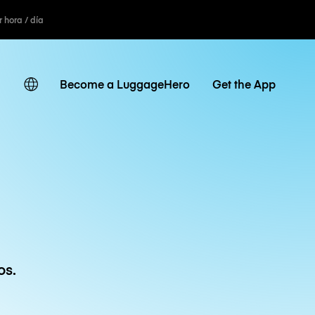
r hora / día
Become a LuggageHero
Get the App
os.