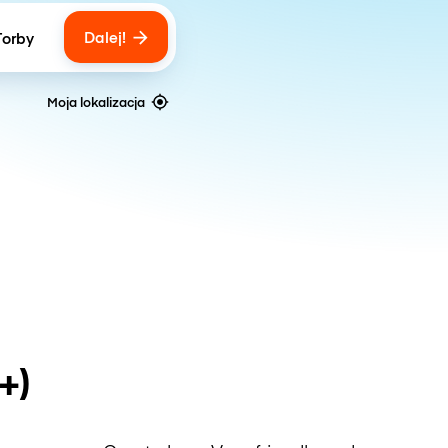
Dalej!
Torby
ber of bags
Moja lokalizacja
+)