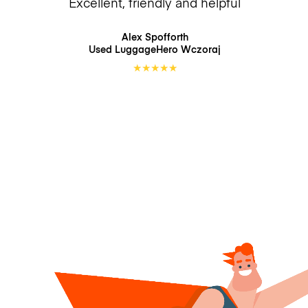
Excellent, friendly and helpful
Alex Spofforth
Used LuggageHero
Wczoraj
★
★
★
★
★