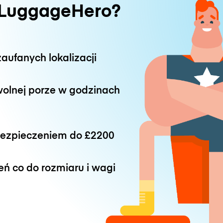
 LuggageHero?
aufanych lokalizacji
wolnej porze w godzinach
bezpieczeniem do
£2200
eń co do rozmiaru i wagi