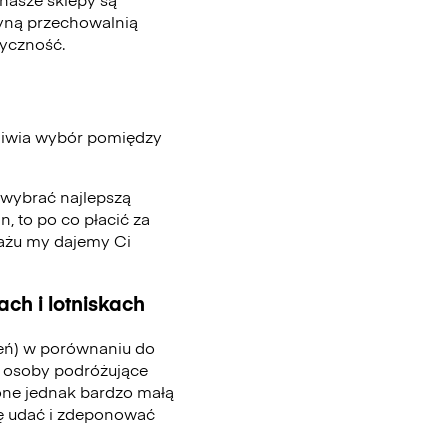
edyną przechowalnią
tyczność.
liwia wybór pomiędzy
, wybrać najlepszą
n, to po co płacić za
gażu my dajemy Ci
ch i lotniskach
ień) w porównaniu do
 osoby podróżujące
one jednak bardzo małą
się udać i zdeponować