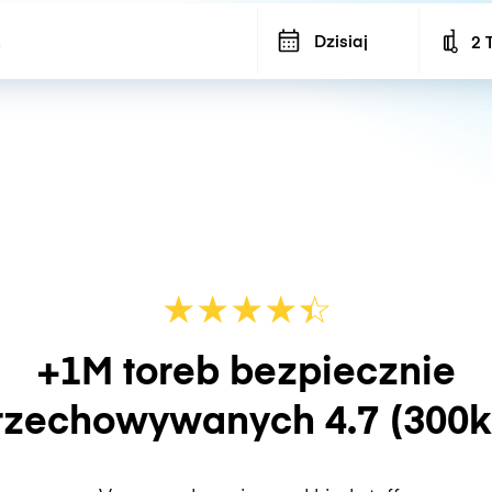
Dzisiaj
2 
Num
★
★
★
★
☆
★
+1M toreb bezpiecznie
rzechowywanych
4.7
(300k