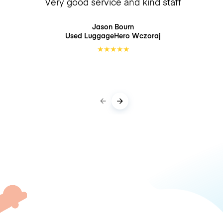
Very good service and kind staff
Jason Bourn
Used LuggageHero
Wczoraj
★
★
★
★
★