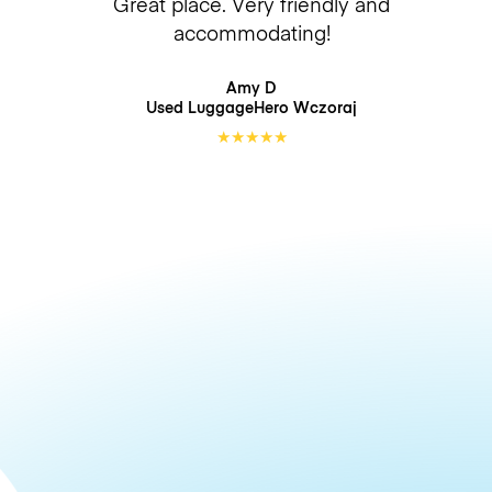
Great place. Very friendly and
accommodating!
Amy D
Used LuggageHero
Wczoraj
★
★
★
★
★