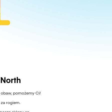
North
ez obaw, pomożemy Ci!
ż za rogiem.
nasze sklepy są