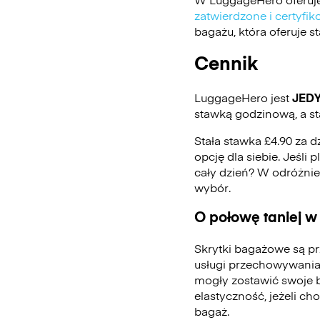
zatwierdzone i certyf
bagażu, która oferuje 
Cennik
LuggageHero jest
JED
stawką godzinową, a st
Stała stawka £4.90 za d
opcję dla siebie. Jeśli
cały dzień? W odróżni
wybór.
O połowę taniej w
Skrytki bagażowe są pr
usługi przechowywania
mogły zostawić swoje 
elastyczność, jeżeli ch
bagaż.