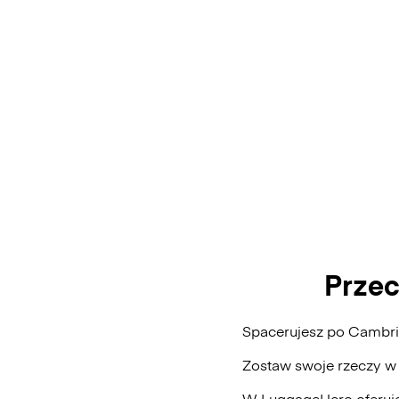
Prze
Spacerujesz po Cambri
Zostaw swoje rzeczy w
W LuggageHero oferuje