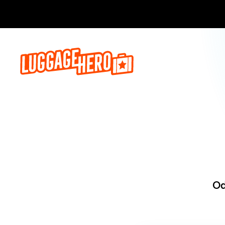
Zarezerwuj, 
Od