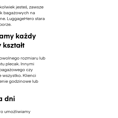
kolwiek jesteś, zawsze
tek bagażowych na
nne. LuggageHero stara
 porze.
wamy każdy
 kształt
wolnego rozmiaru lub
stu plecak. Innymi
u bagażowego czy
 wszystko. Klienci
enie godzinowe lub
a dni
ero umożliwiamy