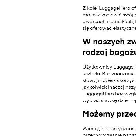
Z kolei LuggageHero ofe
możesz zostawić swój 
dworcach i lotniskach,
się oferować elastyczn
W naszych zw
rodzaj bagażu
Użytkownicy LuggageH
kształtu. Bez znaczenia 
słowy, możesz skorzys
jakkolwiek inaczej naz
LuggageHero bez wzglę
wybrać stawkę dzienną
Możemy przec
Wiemy, że elastycznoś
przechowywanie bagażu