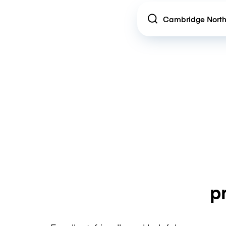
Location
p