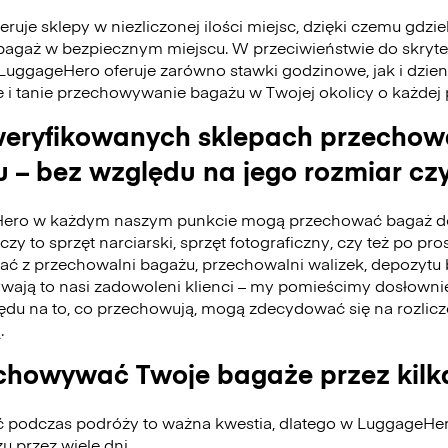
ruje sklepy w niezliczonej ilości miejsc, dzięki czemu gdzie
bagaż w bezpiecznym miejscu. W przeciwieństwie do skry
 LuggageHero oferuje zarówno stawki godzinowe, jak i dzie
e i tanie przechowywanie bagażu w Twojej okolicy o każdej
eryfikowanych sklepach przecho
 – bez względu na jego rozmiar czy
ero w każdym naszym punkcie mogą przechować bagaż do
czy to sprzęt narciarski, sprzęt fotograficzny, czy też po pro
tać z przechowalni bagażu, przechowalni walizek, depozyt
ywają to nasi zadowoleni klienci – my pomieścimy dosłownie
du na to, co przechowują, mogą zdecydować się na rozlicz
.
howywać Twoje bagaże przez kilk
ć podczas podróży to ważna kwestia, dlatego w LuggageH
 przez wiele dni.