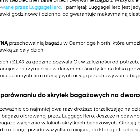
ikowane przez LuggageHero
. I pamiętaj: LuggageHero jest j
stawki godzinowe i dzienne, co gwarantuje maksymalną elas
YNĄ
przechowalnią bagażu w Cambridge North, która umoż
awką za cały dzień.
zień i £1.49 za godzinę pozwala Ci, w zależności od potrzeb
 planujesz zatrzymać się w danym mieście tylko na kilka godzi
eniu od innych firm oferujących usługi przechowywania ba
 porównaniu do skrytek bagażowych na dworca
zeważnie co najmniej dwa razy droższe (przeliczając na dz
 bagażu oferowanej przez LuggageHero. Jeszcze niedawno
bagaże wyłącznie w takich skrytkach bagażowych. Oferują 
odzi o cenę i przede wszystkim miejsce, do którego trzeba 