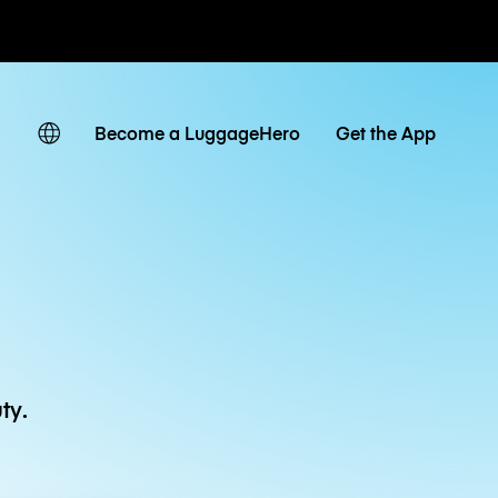
owe / dzienne
Become a LuggageHero
Get the App
ty.