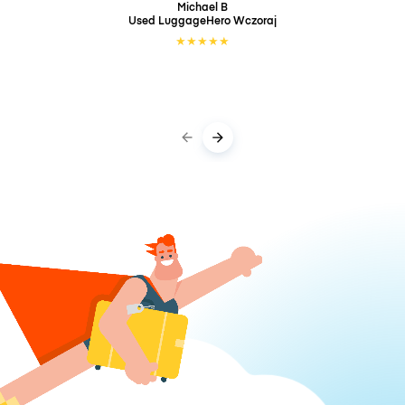
Michael B
Used LuggageHero
Wczoraj
★
★
★
★
★