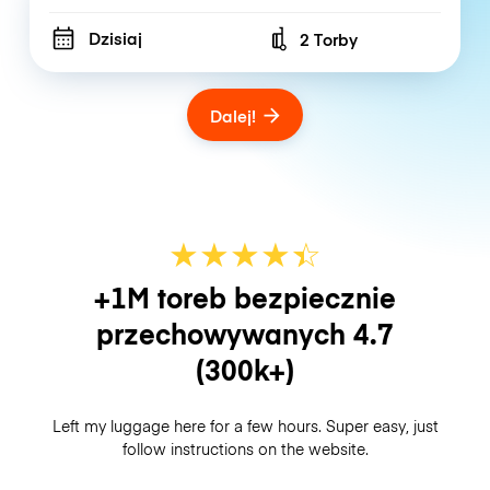
Dzisiaj
2 Torby
Number of bags
Dalej!
★
★
★
★
☆
★
+1M toreb bezpiecznie
przechowywanych
4.7
(300k+)
Left my luggage here for a few hours. Super easy, just
follow instructions on the website.