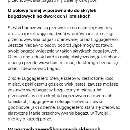
przechowywania bagażu my dajemy Ci wybór.
O połowę taniej w porównaniu do skrytek
bagażowych na dworcach i lotniskach
Skrytki bagażowe są przeważnie co najmniej dwa razy
droższe (przeliczając na dzień) w porównaniu do usługi
przechowywania bagażu oferowanej przez LuggageHero.
Jeszcze niedawno osoby podróżujące mogły zostawić
swoje bagaże wyłącznie w takich skrytkach bagażowych.
Oferują one jednak bardzo małą elastyczność, jeżeli chodzi
o cenę i przede wszystkim miejsce, do którego trzeba się
udać i zdeponować bagaż.
Z kolei LuggageHero oferuje sklepy w niezliczonej ilości
miejsc, dzięki czemu gdziekolwiek jesteś, zawsze możesz
zostawić swój bagaż w bezpiecznym miejscu. W
przeciwieństwie do skrytek bagażowych na dworcach i
lotniskach, LuggageHero oferuje zarówno stawki
godzinowe, jak i dzienne. LuggageHero stara się oferować
elastyczne i tanie przechowywanie bagażu w Twojej
okolicy o każdej porze.
W naszych zweryfikowanych sklepach