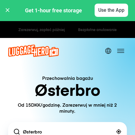
Get 1-hour free storage 
Use the App
Stawki godzinowe / dzienne
Przechowalnia bagażu
Østerbro
Od 15DKK/godzinę. Zarezerwuj w mniej niż 2
minuty.
Location