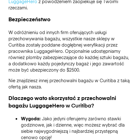
LuggageHero
z powodzeniem zaopiekuje się Twoimi
rzeczami.
Bezpieczeństwo
W odróżnieniu od innych firm oferujących usługi
przechowywania bagażu,
wszystkie nasze sklepy w
Curitiba
zostały poddane dogłębnej weryfikacji przez
pracownika LuggageHero. Opcjonalnie udostępniamy
również plomby zabezpieczające do każdej sztuki bagażu,
a dodatkowo każdy pojedynczy bagaż i jego zawartość
może być ubezpieczony do
$2500
.
Nie znajdziesz innej przechowalni bagażu w
Curitiba
z taką
ofertą jak nasza.
Dlaczego wato skorzystać z przechowalni
bagażu
LuggageHero
w
Curitiba
?
Wygoda:
Jako jedyni oferujemy zarówno stawki
godzinowe, jak i dzienne, więc możesz wybrać dla
siebie najwygodniejszą i najbardziej przystępną
cenowo opcję!