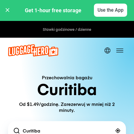
Get 1-hour free storage 
Use the App
Stawki godzinowe / dzienne
Przechowalnia bagażu
Curitiba
Od $1.49/godzinę. Zarezerwuj w mniej niż 2
minuty.
Location