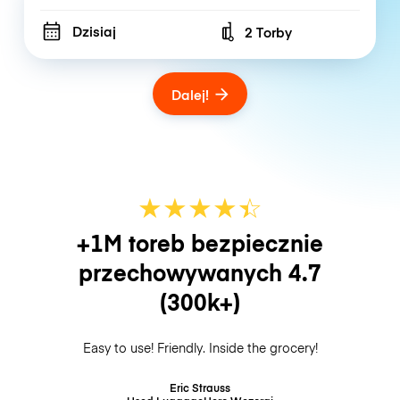
Dzisiaj
2 Torby
Number of bags
Dalej!
★
★
★
★
☆
★
+1M toreb bezpiecznie
przechowywanych
4.7
(300k+)
Easy to use! Friendly. Inside the grocery!
Eric Strauss