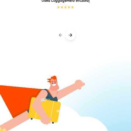
Used LuggageHero
Wczoraj
★
★
★
★
★