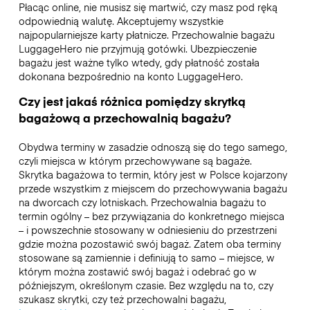
Płacąc online, nie musisz się martwić, czy masz pod ręką
odpowiednią walutę. Akceptujemy wszystkie
najpopularniejsze karty płatnicze. Przechowalnie bagażu
LuggageHero nie przyjmują gotówki. Ubezpieczenie
bagażu jest ważne tylko wtedy, gdy płatność została
dokonana bezpośrednio na konto LuggageHero.
Czy jest jakaś różnica pomiędzy skrytką
bagażową a przechowalnią bagażu?
Obydwa terminy w zasadzie odnoszą się do tego samego,
czyli miejsca w którym przechowywane są bagaże.
Skrytka bagażowa to termin, który jest w Polsce kojarzony
przede wszystkim z miejscem do przechowywania bagażu
na dworcach czy lotniskach. Przechowalnia bagażu to
termin ogólny – bez przywiązania do konkretnego miejsca
– i powszechnie stosowany w odniesieniu do przestrzeni
gdzie można pozostawić swój bagaż. Zatem oba terminy
stosowane są zamiennie i definiują to samo – miejsce, w
którym można zostawić swój bagaż i odebrać go w
późniejszym, określonym czasie. Bez względu na to, czy
szukasz skrytki, czy też przechowalni bagażu,