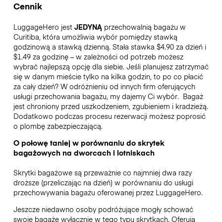
Cennik
LuggageHero jest
JEDYNĄ
przechowalnią bagażu w
Curitiba, która umożliwia wybór pomiędzy stawką
godzinową a stawką dzienną. Stała stawka $4.90 za dzień i
$1.49 za godzinę – w zależności od potrzeb możesz
wybrać najlepszą opcję dla siebie. Jeśli planujesz zatrzymać
się w danym mieście tylko na kilka godzin, to po co płacić
za cały dzień? W odróżnieniu od innych firm oferujących
usługi przechowania bagażu, my dajemy Ci wybór.
Bagaż
jest chroniony przed uszkodzeniem, zgubieniem i kradzieżą.
Dodatkowo podczas procesu rezerwacji możesz poprosić
o plombę zabezpieczającą.
O połowę taniej w porównaniu do skrytek
bagażowych na dworcach i lotniskach
Skrytki bagażowe są przeważnie co najmniej dwa razy
droższe (przeliczając na dzień) w porównaniu do usługi
przechowywania bagażu oferowanej przez LuggageHero.
Jeszcze niedawno osoby podróżujące mogły schować
swoje bagaże wyłącznie w tego typu skrytkach. Oferują