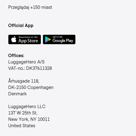
Przeglądaj +150 miast
Official App
Offices:
LuggageHero A/S
VAT-no.: DK37611328
Århusgade 118,
DK-2150 Copenhagen
Denmark
LuggageHero LLC
137 W 25th St,
New York, NY 10011
United States