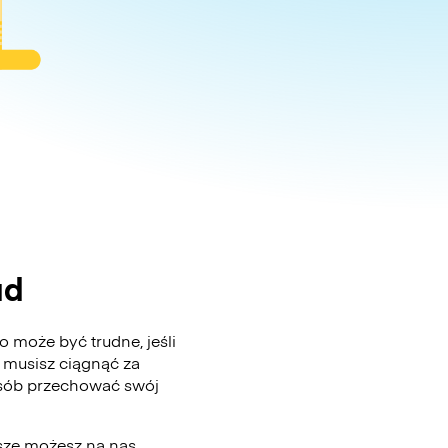
ad
 może być trudne, jeśli
 musisz ciągnąć za
posób przechować swój
wsze możesz na nas