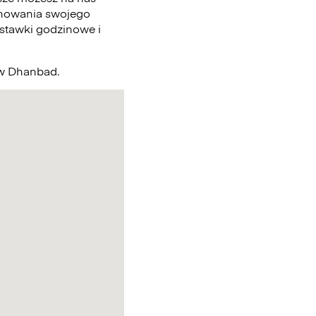
chowania swojego
 stawki godzinowe i
o w Dhanbad.