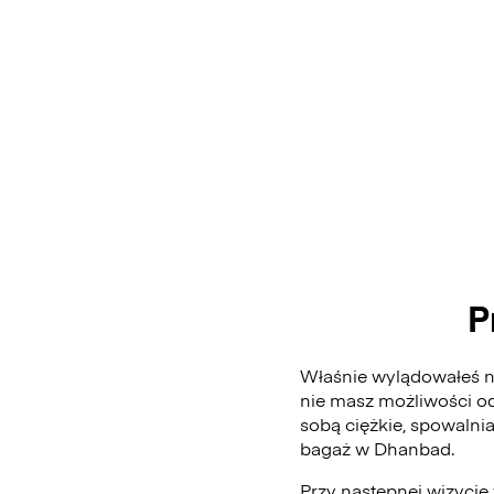
P
Właśnie wylądowałeś na
nie masz możliwości od
sobą ciężkie, spowalni
bagaż w Dhanbad.
Przy następnej wizycie