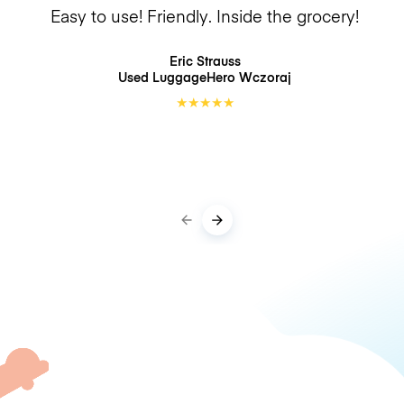
Easy to use! Friendly. Inside the grocery!
Eric Strauss
Used LuggageHero
Wczoraj
★
★
★
★
★