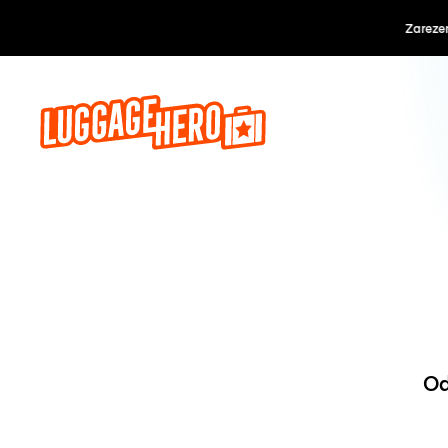
Zarezerwuj, 
Od