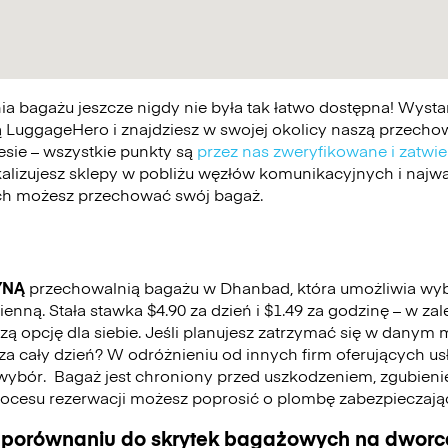
 bagażu jeszcze nigdy nie była tak łatwo dostępna! Wystar
 LuggageHero i znajdziesz w swojej okolicy naszą przechowa
esie – wszystkie punkty są
przez nas zweryfikowane i zatwi
kalizujesz sklepy w pobliżu węzłów komunikacyjnych i najwa
ych możesz przechować swój bagaż.
YNĄ
przechowalnią bagażu w Dhanbad, która umożliwia wy
nną. Stała stawka $4.90 za dzień i $1.49 za godzinę – w za
 opcję dla siebie. Jeśli planujesz zatrzymać się w danym mi
ć za cały dzień? W odróżnieniu od innych firm oferujących u
wybór.
Bagaż jest chroniony przed uszkodzeniem, zgubienie
cesu rezerwacji możesz poprosić o plombę zabezpieczają
 porównaniu do skrytek bagażowych na dworca