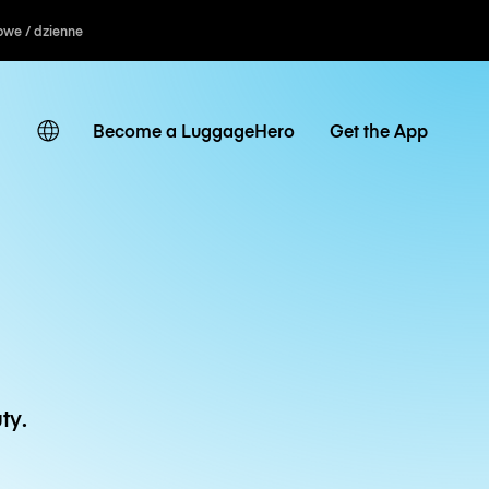
owe / dzienne
Become a LuggageHero
Get the App
ty.