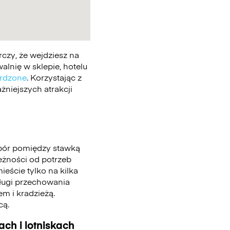
czy, że wejdziesz na
lnię w sklepie, hotelu
erdzone
. Korzystając z
żniejszych atrakcji
bór pomiędzy stawką
leżności od potrzeb
eście tylko na kilka
sługi przechowania
m i kradzieżą.
cą.
ch i lotniskach