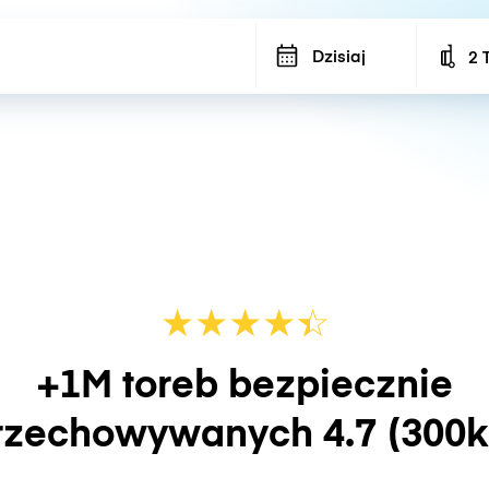
Dzisiaj
2 
Num
★
★
★
★
☆
★
+1M toreb bezpiecznie
rzechowywanych
4.7
(300k