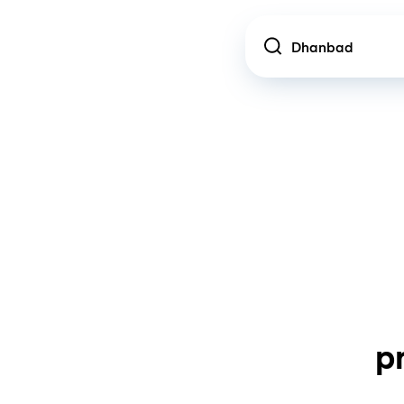
Location
p