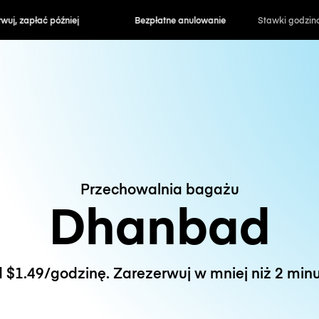
zapłać później
Bezpłatne anulowanie
Stawki godzin
Przechowalnia bagażu
Dhanbad
 $1.49/godzinę. Zarezerwuj w mniej niż 2 minu