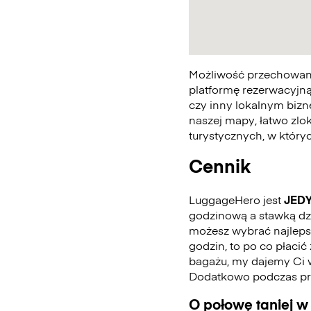
Możliwość przechowania
platformę rezerwacyjną
czy inny lokalnym bizn
naszej mapy, łatwo zlo
turystycznych, w któr
Cennik
LuggageHero jest
JED
godzinową a stawką dzie
możesz wybrać najlepszą
godzin, to po co płaci
bagażu, my dajemy Ci 
Dodatkowo podczas pro
O połowę taniej w