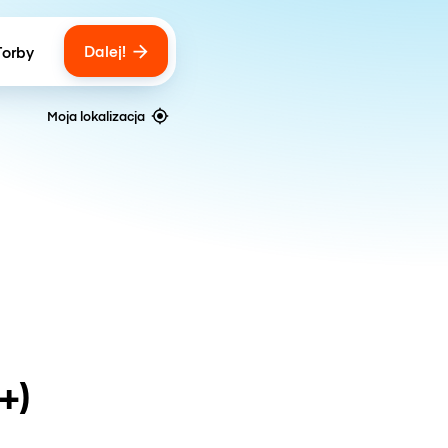
Dalej!
Torby
ber of bags
Moja lokalizacja
+)