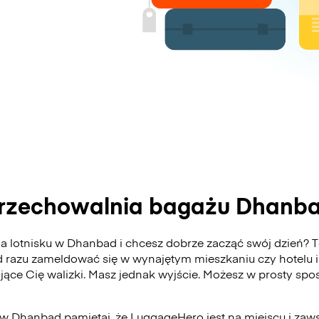
rzechowalnia bagażu Dhanb
 lotnisku w Dhanbad i chcesz dobrze zacząć swój dzień? To
 razu zameldować się w wynajętym mieszkaniu czy hotelu i
ające Cię walizki. Masz jednak wyjście. Możesz w prosty s
 w Dhanbad pamiętaj, że LuggageHero jest na miejscu i za