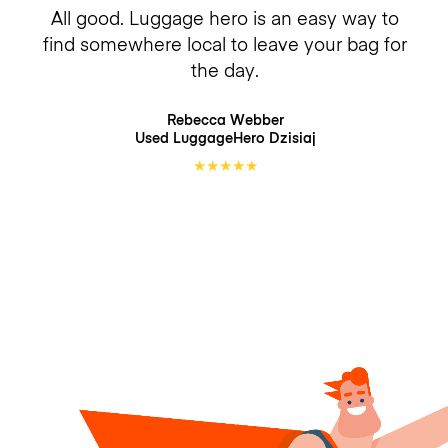
All good. Luggage hero is an easy way to
find somewhere local to leave your bag for
the day.
Rebecca Webber
Used LuggageHero
Dzisiaj
★
★
★
★
★