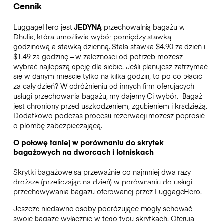
Cennik
LuggageHero jest
JEDYNĄ
przechowalnią bagażu w
Dhulia, która umożliwia wybór pomiędzy stawką
godzinową a stawką dzienną. Stała stawka $4.90 za dzień i
$1.49 za godzinę – w zależności od potrzeb możesz
wybrać najlepszą opcję dla siebie. Jeśli planujesz zatrzymać
się w danym mieście tylko na kilka godzin, to po co płacić
za cały dzień? W odróżnieniu od innych firm oferujących
usługi przechowania bagażu, my dajemy Ci wybór.
Bagaż
jest chroniony przed uszkodzeniem, zgubieniem i kradzieżą.
Dodatkowo podczas procesu rezerwacji możesz poprosić
o plombę zabezpieczającą.
O połowę taniej w porównaniu do skrytek
bagażowych na dworcach i lotniskach
Skrytki bagażowe są przeważnie co najmniej dwa razy
droższe (przeliczając na dzień) w porównaniu do usługi
przechowywania bagażu oferowanej przez LuggageHero.
Jeszcze niedawno osoby podróżujące mogły schować
swoje bagaże wyłącznie w tego typu skrytkach. Oferują