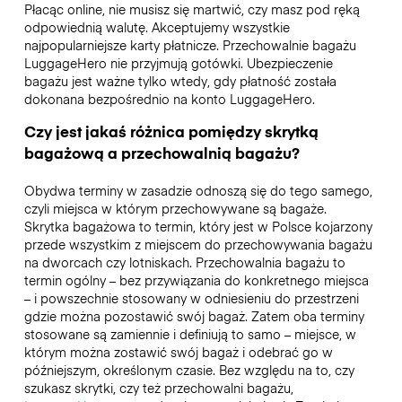
Płacąc online, nie musisz się martwić, czy masz pod ręką
odpowiednią walutę. Akceptujemy wszystkie
najpopularniejsze karty płatnicze. Przechowalnie bagażu
LuggageHero nie przyjmują gotówki. Ubezpieczenie
bagażu jest ważne tylko wtedy, gdy płatność została
dokonana bezpośrednio na konto LuggageHero.
Czy jest jakaś różnica pomiędzy skrytką
bagażową a przechowalnią bagażu?
Obydwa terminy w zasadzie odnoszą się do tego samego,
czyli miejsca w którym przechowywane są bagaże.
Skrytka bagażowa to termin, który jest w Polsce kojarzony
przede wszystkim z miejscem do przechowywania bagażu
na dworcach czy lotniskach. Przechowalnia bagażu to
termin ogólny – bez przywiązania do konkretnego miejsca
– i powszechnie stosowany w odniesieniu do przestrzeni
gdzie można pozostawić swój bagaż. Zatem oba terminy
stosowane są zamiennie i definiują to samo – miejsce, w
którym można zostawić swój bagaż i odebrać go w
późniejszym, określonym czasie. Bez względu na to, czy
szukasz skrytki, czy też przechowalni bagażu,