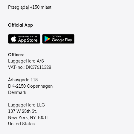
Przeglądaj +150 miast
Official App
Offices:
LuggageHero A/S
VAT-no.: DK37611328
Århusgade 118,
DK-2150 Copenhagen
Denmark
LuggageHero LLC
137 W 25th St,
New York, NY 10011
United States