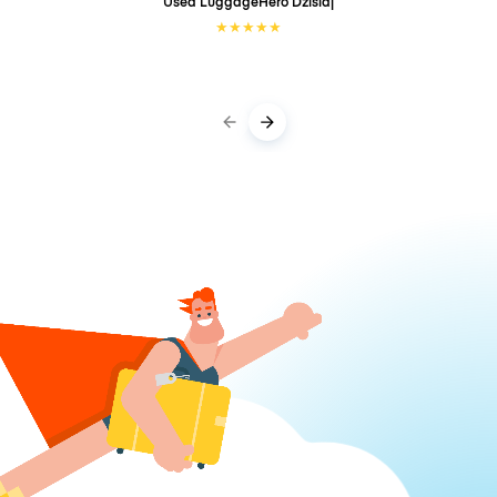
Used LuggageHero
Dzisiaj
★
★
★
★
★