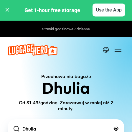
Get 1-hour free storage 
Use the App
Stawki godzinowe / dzienne
Przechowalnia bagażu
Dhulia
Od $1.49/godzinę. Zarezerwuj w mniej niż 2
minuty.
Location