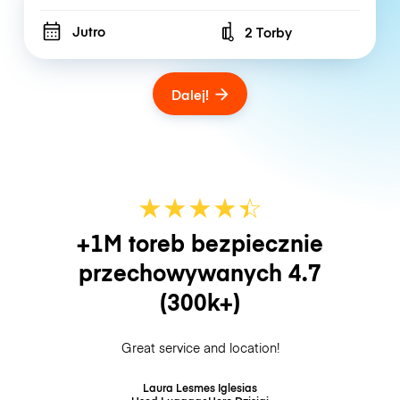
Jutro
2 Torby
Number of bags
Dalej!
★
★
★
★
☆
★
+1M toreb bezpiecznie
przechowywanych
4.7
(300k+)
Great service and location!
Laura Lesmes Iglesias