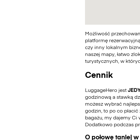
Możliwość przechowania
platformę rezerwacyjną
czy inny lokalnym bizn
naszej mapy, łatwo zlo
turystycznych, w któr
Cennik
LuggageHero jest
JED
godzinową a stawką dzie
możesz wybrać najlepszą
godzin, to po co płaci
bagażu, my dajemy Ci 
Dodatkowo podczas pro
O połowę taniej w