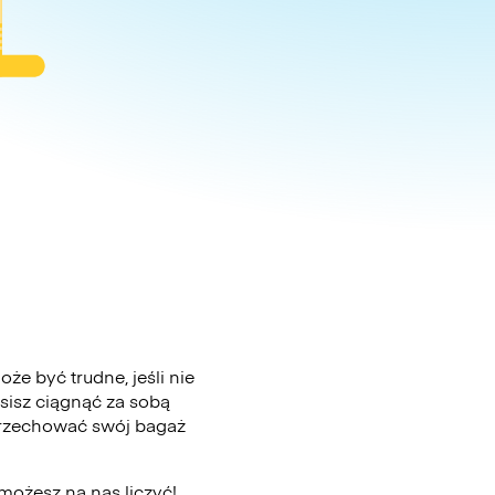
że być trudne, jeśli nie
sisz ciągnąć za sobą
 przechować swój bagaż
 możesz na nas liczyć!