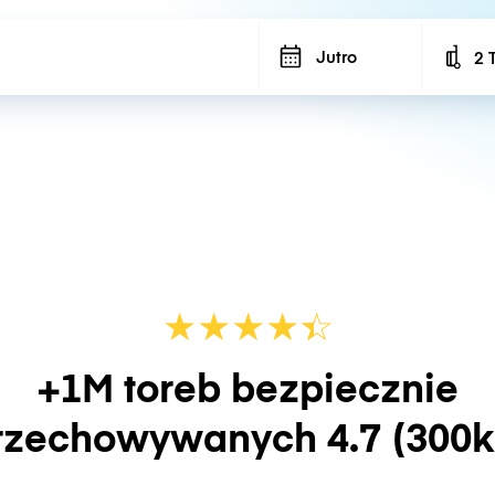
Jutro
2 
Num
★
★
★
★
☆
★
+1M toreb bezpiecznie
rzechowywanych
4.7
(300k