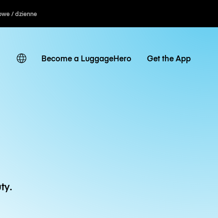
owe / dzienne
Become a LuggageHero
Get the App
ty.