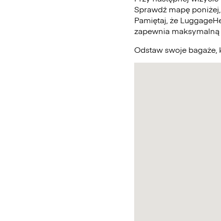
Sprawdź mapę poniżej,
Pamiętaj, że LuggageHe
zapewnia maksymalną 
Odstaw swoje bagaże, k