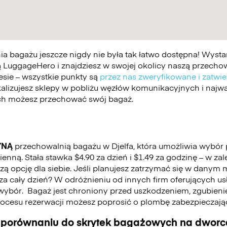
 bagażu jeszcze nigdy nie była tak łatwo dostępna! Wystar
 LuggageHero i znajdziesz w swojej okolicy naszą przechowa
esie – wszystkie punkty są
przez nas zweryfikowane i zatwi
kalizujesz sklepy w pobliżu węzłów komunikacyjnych i najwa
ych możesz przechować swój bagaż.
YNĄ
przechowalnią bagażu w Djelfa, która umożliwia wybór
nną. Stała stawka $4.90 za dzień i $1.49 za godzinę – w za
 opcję dla siebie. Jeśli planujesz zatrzymać się w danym mi
ć za cały dzień? W odróżnieniu od innych firm oferujących u
wybór.
Bagaż jest chroniony przed uszkodzeniem, zgubienie
cesu rezerwacji możesz poprosić o plombę zabezpieczają
 porównaniu do skrytek bagażowych na dworca