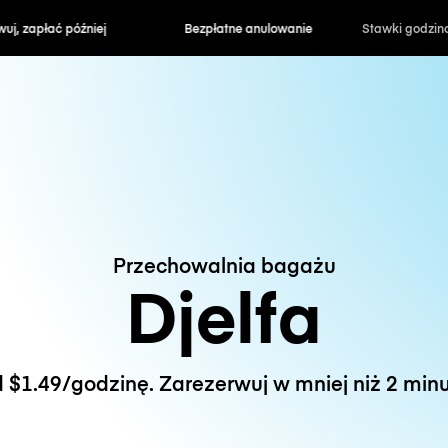
zapłać później
Bezpłatne anulowanie
Stawki godzin
Przechowalnia bagażu
Djelfa
 $1.49/godzinę. Zarezerwuj w mniej niż 2 minu