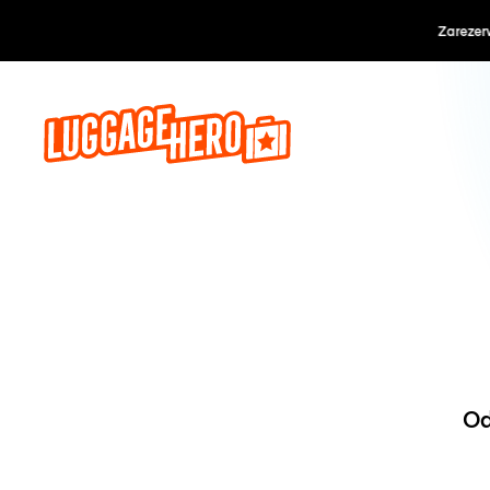
Zarezerwuj, 
Od