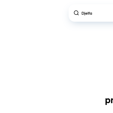
Location
p