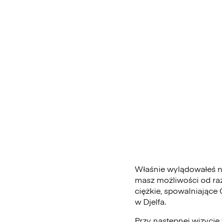
Właśnie wylądowałeś na 
masz możliwości od ra
ciężkie, spowalniające
w Djelfa.
Przy następnej wizycie 