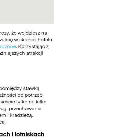
czy, że wejdziesz na
lnię w sklepie, hotelu
erdzone
. Korzystając z
żniejszych atrakcji
 pomiędzy stawką
leżności od potrzeb
eście tylko na kilka
sługi przechowania
m i kradzieżą.
cą.
ch i lotniskach