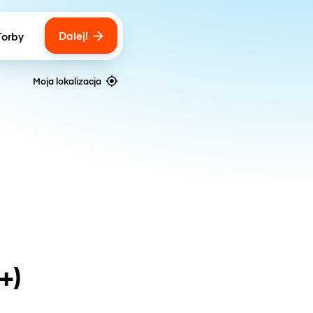
Dalej!
Torby
ber of bags
Moja lokalizacja
+)