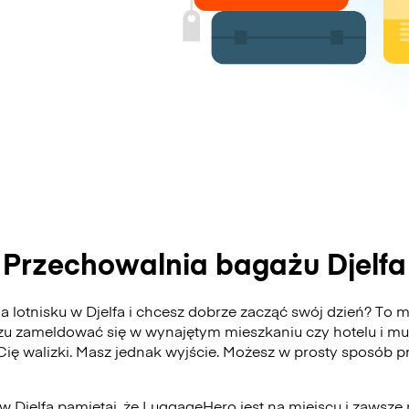
Przechowalnia bagażu Djelfa
lotnisku w Djelfa i chcesz dobrze zacząć swój dzień? To mo
zu zameldować się w wynajętym mieszkaniu czy hotelu i mu
 Cię walizki. Masz jednak wyjście. Możesz w prosty sposób
w Djelfa pamiętaj, że LuggageHero jest na miejscu i zawsze