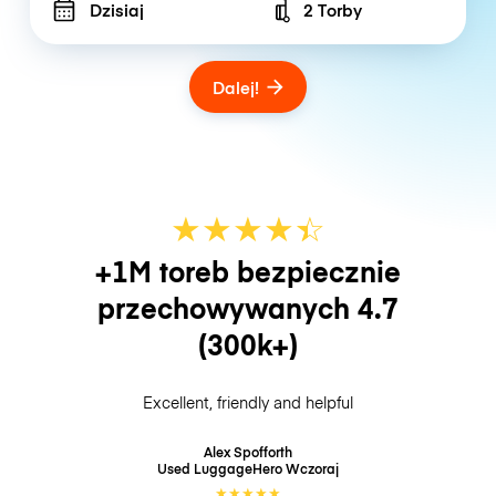
Dzisiaj
2 Torby
Number of bags
Dalej!
★
★
★
★
☆
★
+1M toreb bezpiecznie
przechowywanych
4.7
(300k+)
Excellent, friendly and helpful
Alex Spofforth
Used LuggageHero
Wczoraj
★
★
★
★
★