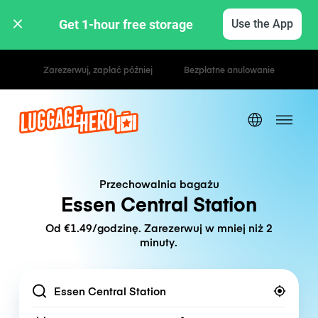
Get 1-hour free storage 
Use the App
Stawki godzinowe / dzienne
Przechowalnia bagażu
Essen Central Station
Od €1.49/godzinę. Zarezerwuj w mniej niż 2
minuty.
Location