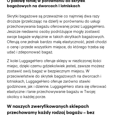
O połowę taniej w porównaniu do skrytek
bagażowych na dworcach i lotniskach
Skrytki bagażowe są przeważnie co najmniej dwa razy
droższe (przeliczając na dzień) w porównaniu do usługi
przechowywania bagażu oferowanej przez LuggageHero.
Jeszcze niedawno osoby podróżujące mogły zostawić
swoje bagaże wyłącznie w takich skrytkach bagażowych.
Oferują one jednak bardzo małą elastyczność, jeżeli chodzi
o cenę i przede wszystkim miejsce, do którego trzeba się
udać i zdeponować bagaż.
Z kolei LuggageHero oferuje sklepy w niezliczonej ilości
miejsc, dzięki czemu gdziekolwiek jesteś, zawsze możesz
zostawić swój bagaż w bezpiecznym miejscu. W
przeciwieństwie do skrytek bagażowych na dworcach i
lotniskach, LuggageHero oferuje zarówno stawki
godzinowe, jak i dzienne. LuggageHero stara się oferować
elastyczne i tanie przechowywanie bagażu w Twojej
okolicy o każdej porze.
W naszych zweryfikowanych sklepach
przechowamy każdy rodzaj bagażu – bez