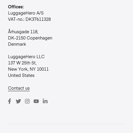
Offices:
LuggageHero A/S
VAT-no.: DK37611328
Århusgade 118,
DK-2150 Copenhagen
Denmark
LuggageHero LLC
137 W 25th St,
New York, NY 10011
United States
Contact us