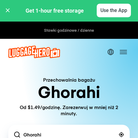
Get 1-hour free storage 
Use the App
Stawki godzinowe / dzienne
Przechowalnia bagażu
Ghorahi
Od $1.49/godzinę. Zarezerwuj w mniej niż 2
minuty.
Location