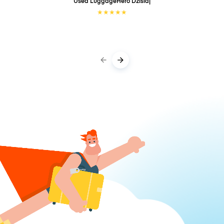
Used LuggageHero
Dzisiaj
★
★
★
★
★