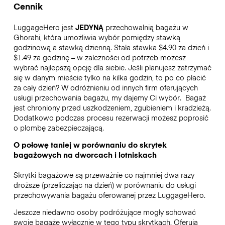
Cennik
LuggageHero jest
JEDYNĄ
przechowalnią bagażu w
Ghorahi, która umożliwia wybór pomiędzy stawką
godzinową a stawką dzienną. Stała stawka $4.90 za dzień i
$1.49 za godzinę – w zależności od potrzeb możesz
wybrać najlepszą opcję dla siebie. Jeśli planujesz zatrzymać
się w danym mieście tylko na kilka godzin, to po co płacić
za cały dzień? W odróżnieniu od innych firm oferujących
usługi przechowania bagażu, my dajemy Ci wybór.
Bagaż
jest chroniony przed uszkodzeniem, zgubieniem i kradzieżą.
Dodatkowo podczas procesu rezerwacji możesz poprosić
o plombę zabezpieczającą.
O połowę taniej w porównaniu do skrytek
bagażowych na dworcach i lotniskach
Skrytki bagażowe są przeważnie co najmniej dwa razy
droższe (przeliczając na dzień) w porównaniu do usługi
przechowywania bagażu oferowanej przez LuggageHero.
Jeszcze niedawno osoby podróżujące mogły schować
swoje bagaże wyłącznie w tego typu skrytkach. Oferują