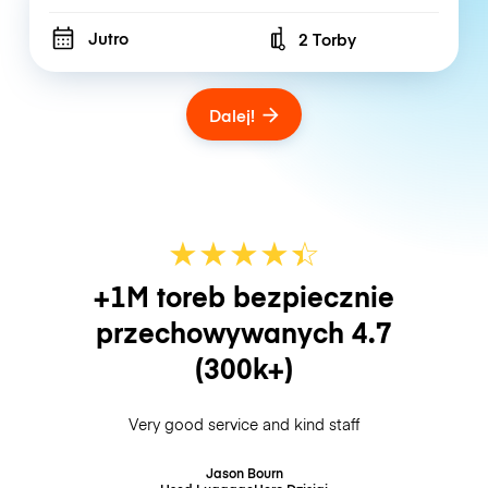
Jutro
2 Torby
Number of bags
Dalej!
★
★
★
★
☆
★
+1M toreb bezpiecznie
przechowywanych
4.7
(300k+)
Very good service and kind staff
Jason Bourn