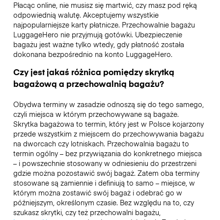
Płacąc online, nie musisz się martwić, czy masz pod ręką
odpowiednią walutę. Akceptujemy wszystkie
najpopularniejsze karty płatnicze. Przechowalnie bagażu
LuggageHero nie przyjmują gotówki. Ubezpieczenie
bagażu jest ważne tylko wtedy, gdy płatność została
dokonana bezpośrednio na konto LuggageHero.
Czy jest jakaś różnica pomiędzy skrytką
bagażową a przechowalnią bagażu?
Obydwa terminy w zasadzie odnoszą się do tego samego,
czyli miejsca w którym przechowywane są bagaże.
Skrytka bagażowa to termin, który jest w Polsce kojarzony
przede wszystkim z miejscem do przechowywania bagażu
na dworcach czy lotniskach. Przechowalnia bagażu to
termin ogólny – bez przywiązania do konkretnego miejsca
– i powszechnie stosowany w odniesieniu do przestrzeni
gdzie można pozostawić swój bagaż. Zatem oba terminy
stosowane są zamiennie i definiują to samo – miejsce, w
którym można zostawić swój bagaż i odebrać go w
późniejszym, określonym czasie. Bez względu na to, czy
szukasz skrytki, czy też przechowalni bagażu,