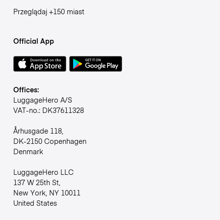
Przeglądaj +150 miast
Official App
Offices:
LuggageHero A/S
VAT-no.: DK37611328
Århusgade 118,
DK-2150 Copenhagen
Denmark
LuggageHero LLC
137 W 25th St,
New York, NY 10011
United States