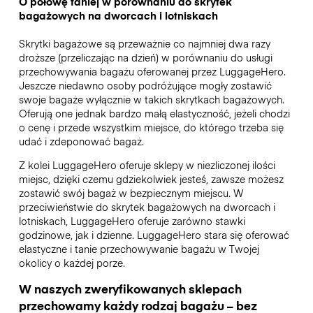
O połowę taniej w porównaniu do skrytek
bagażowych na dworcach i lotniskach
Skrytki bagażowe są przeważnie co najmniej dwa razy
droższe (przeliczając na dzień) w porównaniu do usługi
przechowywania bagażu oferowanej przez LuggageHero.
Jeszcze niedawno osoby podróżujące mogły zostawić
swoje bagaże wyłącznie w takich skrytkach bagażowych.
Oferują one jednak bardzo małą elastyczność, jeżeli chodzi
o cenę i przede wszystkim miejsce, do którego trzeba się
udać i zdeponować bagaż.
Z kolei LuggageHero oferuje sklepy w niezliczonej ilości
miejsc, dzięki czemu gdziekolwiek jesteś, zawsze możesz
zostawić swój bagaż w bezpiecznym miejscu. W
przeciwieństwie do skrytek bagażowych na dworcach i
lotniskach, LuggageHero oferuje zarówno stawki
godzinowe, jak i dzienne. LuggageHero stara się oferować
elastyczne i tanie przechowywanie bagażu w Twojej
okolicy o każdej porze.
W naszych zweryfikowanych sklepach
przechowamy każdy rodzaj bagażu – bez