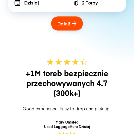
Dzisiaj
2 Torby
Number of bags
Dalej!
★
★
★
★
☆
★
+1M toreb bezpiecznie
przechowywanych
4.7
(300k+)
Good experience. Easy to drop and pick up..
Mary Umsted
Used LuggageHero
Dzisiaj
★
★
★
★
★