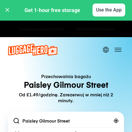
Get 1-hour free storage 
Use the App
Stawki godzinowe / dzienne
Przechowalnia bagażu
Paisley Gilmour Street
Od £1.49/godzinę. Zarezerwuj w mniej niż 2
minuty.
Location