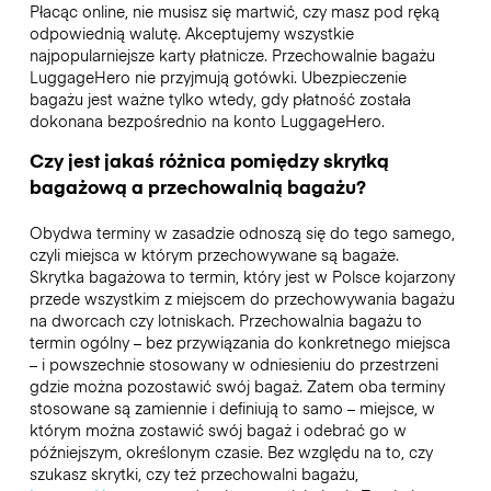
Płacąc online, nie musisz się martwić, czy masz pod ręką
odpowiednią walutę. Akceptujemy wszystkie
najpopularniejsze karty płatnicze. Przechowalnie bagażu
LuggageHero nie przyjmują gotówki. Ubezpieczenie
bagażu jest ważne tylko wtedy, gdy płatność została
dokonana bezpośrednio na konto LuggageHero.
Czy jest jakaś różnica pomiędzy skrytką
bagażową a przechowalnią bagażu?
Obydwa terminy w zasadzie odnoszą się do tego samego,
czyli miejsca w którym przechowywane są bagaże.
Skrytka bagażowa to termin, który jest w Polsce kojarzony
przede wszystkim z miejscem do przechowywania bagażu
na dworcach czy lotniskach. Przechowalnia bagażu to
termin ogólny – bez przywiązania do konkretnego miejsca
– i powszechnie stosowany w odniesieniu do przestrzeni
gdzie można pozostawić swój bagaż. Zatem oba terminy
stosowane są zamiennie i definiują to samo – miejsce, w
którym można zostawić swój bagaż i odebrać go w
późniejszym, określonym czasie. Bez względu na to, czy
szukasz skrytki, czy też przechowalni bagażu,