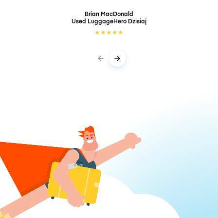
Brian MacDonald
Used LuggageHero
Dzisiaj
★
★
★
★
★