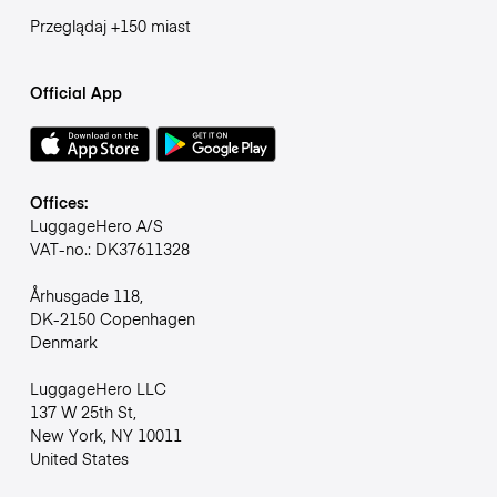
Przeglądaj +150 miast
Official App
Offices:
LuggageHero A/S
VAT-no.: DK37611328
Århusgade 118,
DK-2150 Copenhagen
Denmark
LuggageHero LLC
137 W 25th St,
New York, NY 10011
United States