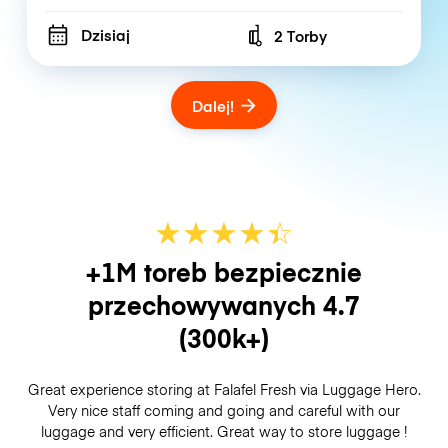
Dzisiaj
2 Torby
Number of bags
Dalej!
★
★
★
★
☆
★
+1M toreb bezpiecznie
przechowywanych
4.7
(300k+)
Great experience storing at Falafel Fresh via Luggage Hero.
Very nice staff coming and going and careful with our
luggage and very efficient. Great way to store luggage !