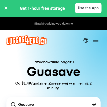
Get 1-hour free storage 
Use the App
Stawki godzinowe / dzienne
Przechowalnia bagażu
Guasave
Od $1.49/godzinę. Zarezerwuj w mniej niż 2
minuty.
Location