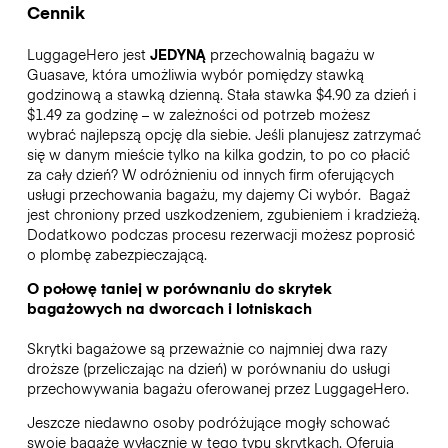
Cennik
LuggageHero jest
JEDYNĄ
przechowalnią bagażu w
Guasave, która umożliwia wybór pomiędzy stawką
godzinową a stawką dzienną. Stała stawka $4.90 za dzień i
$1.49 za godzinę – w zależności od potrzeb możesz
wybrać najlepszą opcję dla siebie. Jeśli planujesz zatrzymać
się w danym mieście tylko na kilka godzin, to po co płacić
za cały dzień? W odróżnieniu od innych firm oferujących
usługi przechowania bagażu, my dajemy Ci wybór.
Bagaż
jest chroniony przed uszkodzeniem, zgubieniem i kradzieżą.
Dodatkowo podczas procesu rezerwacji możesz poprosić
o plombę zabezpieczającą.
O połowę taniej w porównaniu do skrytek
bagażowych na dworcach i lotniskach
Skrytki bagażowe są przeważnie co najmniej dwa razy
droższe (przeliczając na dzień) w porównaniu do usługi
przechowywania bagażu oferowanej przez LuggageHero.
Jeszcze niedawno osoby podróżujące mogły schować
swoje bagaże wyłącznie w tego typu skrytkach. Oferują