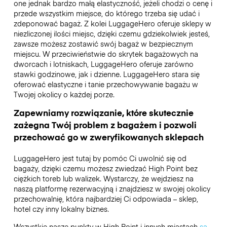
one jednak bardzo małą elastyczność, jeżeli chodzi o cenę i
przede wszystkim miejsce, do którego trzeba się udać i
zdeponować bagaż. Z kolei LuggageHero oferuje sklepy w
niezliczonej ilości miejsc, dzięki czemu gdziekolwiek jesteś,
zawsze możesz zostawić swój bagaż w bezpiecznym
miejscu. W przeciwieństwie do skrytek bagażowych na
dworcach i lotniskach, LuggageHero oferuje zarówno
stawki godzinowe, jak i dzienne. LuggageHero stara się
oferować elastyczne i tanie przechowywanie bagażu w
Twojej okolicy o każdej porze.
Zapewniamy rozwiązanie, które skutecznie
zażegna Twój problem z bagażem i pozwoli
przechować go w zweryfikowanych sklepach
LuggageHero jest tutaj by pomóc Ci uwolnić się od
bagaży, dzięki czemu możesz zwiedzać High Point bez
ciężkich toreb lub walizek. Wystarczy, że wejdziesz na
naszą platformę rezerwacyjną i znajdziesz w swojej okolicy
przechowalnię, która najbardziej Ci odpowiada – sklep,
hotel czy inny lokalny biznes.
Wszystkie nasze punkty w High Point i innych miastach
są