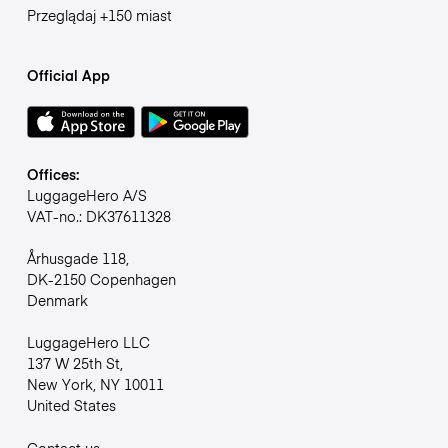
Przeglądaj +150 miast
Official App
Offices:
LuggageHero A/S
VAT-no.: DK37611328
Århusgade 118,
DK-2150 Copenhagen
Denmark
LuggageHero LLC
137 W 25th St,
New York, NY 10011
United States
Contact us