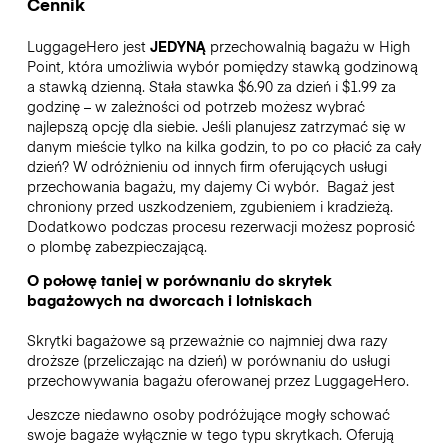
Cennik
LuggageHero jest
JEDYNĄ
przechowalnią bagażu w High
Point, która umożliwia wybór pomiędzy stawką godzinową
a stawką dzienną. Stała stawka $6.90 za dzień i $1.99 za
godzinę – w zależności od potrzeb możesz wybrać
najlepszą opcję dla siebie. Jeśli planujesz zatrzymać się w
danym mieście tylko na kilka godzin, to po co płacić za cały
dzień? W odróżnieniu od innych firm oferujących usługi
przechowania bagażu, my dajemy Ci wybór.
Bagaż jest
chroniony przed uszkodzeniem, zgubieniem i kradzieżą.
Dodatkowo podczas procesu rezerwacji możesz poprosić
o plombę zabezpieczającą.
O połowę taniej w porównaniu do skrytek
bagażowych na dworcach i lotniskach
Skrytki bagażowe są przeważnie co najmniej dwa razy
droższe (przeliczając na dzień) w porównaniu do usługi
przechowywania bagażu oferowanej przez LuggageHero.
Jeszcze niedawno osoby podróżujące mogły schować
swoje bagaże wyłącznie w tego typu skrytkach. Oferują