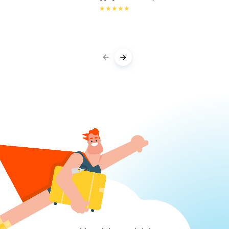
★
★
★
★
★