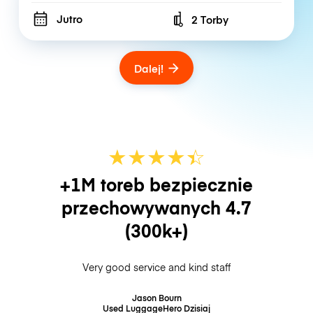
Jutro
2 Torby
Number of bags
Dalej!
★
★
★
★
☆
★
+1M toreb bezpiecznie
przechowywanych
4.7
(300k+)
Very good service and kind staff
Jason Bourn
Used LuggageHero
Dzisiaj