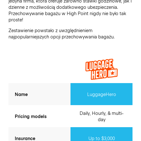
jedyna firma, która oferuje zarówno stawki godzinowe, jak i
dzienne z możliwością dodatkowego ubezpieczenia.
Przechowywanie bagażu w
High Point
nigdy nie było tak
proste!
Zestawienie powstało z uwzględnieniem
najpopularniejszych opcji przechowywania bagażu.
Name
LuggageHero
Daily, Hourly, & multi-
Pricing models
day
Insurance
Up to $3,000