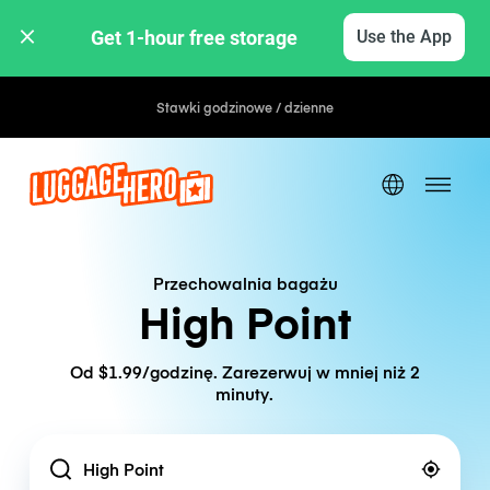
Get 1-hour free storage 
Use the App
Stawki godzinowe / dzienne
Przechowalnia bagażu
High Point
Od $1.99/godzinę. Zarezerwuj w mniej niż 2
minuty.
Location