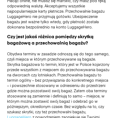
Płacąc online, nie musisz się martwić, czy masz pod ręką
odpowiednią walutę. Akceptujemy wszystkie
najpopularniejsze karty płatnicze. Przechowalnie bagażu
LuggageHero nie przyjmują gotówki. Ubezpieczenie
bagażu jest ważne tylko wtedy, gdy płatność została
dokonana bezpośrednio na konto LuggageHero.
Czy jest jakaś różnica pomiędzy skrytką
bagażową a przechowalnią bagażu?
Obydwa terminy w zasadzie odnoszą się do tego samego,
czyli miejsca w którym przechowywane są bagaże.
Skrytka bagażowa to termin, który jest w Polsce kojarzony
przede wszystkim z miejscem do przechowywania bagażu
na dworcach czy lotniskach. Przechowalnia bagażu to
termin ogólny – bez przywiązania do konkretnego miejsca
– i powszechnie stosowany w odniesieniu do przestrzeni
gdzie można pozostawić swój bagaż. Zatem oba terminy
stosowane są zamiennie i definiują to samo – miejsce, w
którym można zostawić swój bagaż i odebrać go w
późniejszym, określonym czasie. Bez względu na to, czy
szukasz skrytki, czy też przechowalni bagażu,
LuggageHero
z powodzeniem zaopiekuje się Twoimi