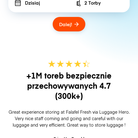
Dzisiaj
2 Torby
Number of bags
Dalej!
★
★
★
★
☆
★
+1M toreb bezpiecznie
przechowywanych
4.7
(300k+)
Great experience storing at Falafel Fresh via Luggage Hero.
Very nice staff coming and going and careful with our
luggage and very efficient. Great way to store luggage !