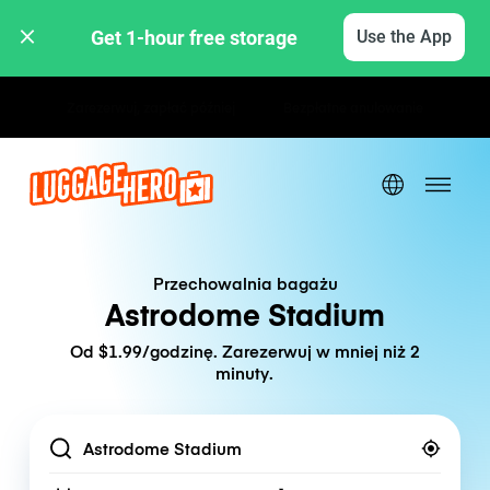
Get 1-hour free storage 
Use the App
Stawki godzinowe / dzienne
Przechowalnia bagażu
Astrodome Stadium
Od $1.99/godzinę. Zarezerwuj w mniej niż 2
minuty.
Location