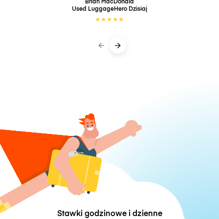
Brian MacDonald
Used LuggageHero
Dzisiaj
★
★
★
★
★
Stawki godzinowe i dzienne