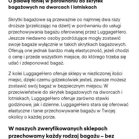
O połowę taniej w porównaniu do skrytek
bagażowych na dworcach i lotniskach
Skrytki bagażowe są przeważnie co najmniej dwa razy
droższe (przeliczając na dzień) w porównaniu do usługi
przechowywania bagażu oferowanej przez LuggageHero.
Jeszcze niedawno osoby podróżujące mogły zostawić
swoje bagaże wyłącznie w takich skrytkach bagażowych.
Oferują one jednak bardzo małą elastyczność, jeżeli chodzi
o cenę i przede wszystkim miejsce, do którego trzeba się
udać i zdeponować bagaż.
Z kolei LuggageHero oferuje sklepy w niezliczonej ilości
miejsc, dzięki czemu gdziekolwiek jesteś, zawsze możesz
zostawić swój bagaż w bezpiecznym miejscu. W
przeciwieństwie do skrytek bagażowych na dworcach i
lotniskach, LuggageHero oferuje zarówno stawki
godzinowe, jak i dzienne. LuggageHero stara się oferować
elastyczne i tanie przechowywanie bagażu w Twojej
okolicy o każdej porze.
W naszych zweryfikowanych sklepach
przechowamy każdy rodzaj bagażu – bez