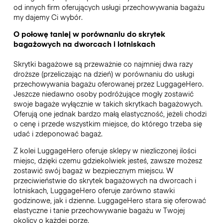
od innych firm oferujących usługi przechowywania bagażu
my dajemy Ci wybór.
O połowę taniej w porównaniu do skrytek
bagażowych na dworcach i lotniskach
Skrytki bagażowe są przeważnie co najmniej dwa razy
droższe (przeliczając na dzień) w porównaniu do usługi
przechowywania bagażu oferowanej przez LuggageHero.
Jeszcze niedawno osoby podróżujące mogły zostawić
swoje bagaże wyłącznie w takich skrytkach bagażowych.
Oferują one jednak bardzo małą elastyczność, jeżeli chodzi
o cenę i przede wszystkim miejsce, do którego trzeba się
udać i zdeponować bagaż.
Z kolei LuggageHero oferuje sklepy w niezliczonej ilości
miejsc, dzięki czemu gdziekolwiek jesteś, zawsze możesz
zostawić swój bagaż w bezpiecznym miejscu. W
przeciwieństwie do skrytek bagażowych na dworcach i
lotniskach, LuggageHero oferuje zarówno stawki
godzinowe, jak i dzienne. LuggageHero stara się oferować
elastyczne i tanie przechowywanie bagażu w Twojej
okolicy o każdej porze.