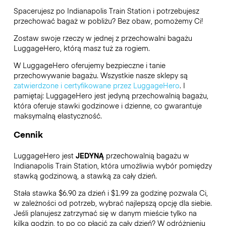
Spacerujesz po Indianapolis Train Station i potrzebujesz
przechować bagaż w pobliżu? Bez obaw, pomożemy Ci!
Zostaw swoje rzeczy w jednej z przechowalni bagażu
LuggageHero
, którą masz tuż za rogiem.
W LuggageHero oferujemy bezpieczne i tanie
przechowywanie bagażu. Wszystkie nasze sklepy są
zatwierdzone i certyfikowane przez LuggageHero
. I
pamiętaj: LuggageHero jest jedyną przechowalnią bagażu,
która oferuje stawki godzinowe i dzienne, co gwarantuje
maksymalną elastyczność.
Cennik
LuggageHero jest
JEDYNĄ
przechowalnią bagażu w
Indianapolis Train Station, która umożliwia wybór pomiędzy
stawką godzinową, a stawką za cały dzień.
Stała stawka $6.90 za dzień i $1.99 za godzinę pozwala Ci,
w zależności od potrzeb, wybrać najlepszą opcję dla siebie.
Jeśli planujesz zatrzymać się w danym mieście tylko na
kilka godzin, to po co płacić za cały dzień? W odróżnieniu