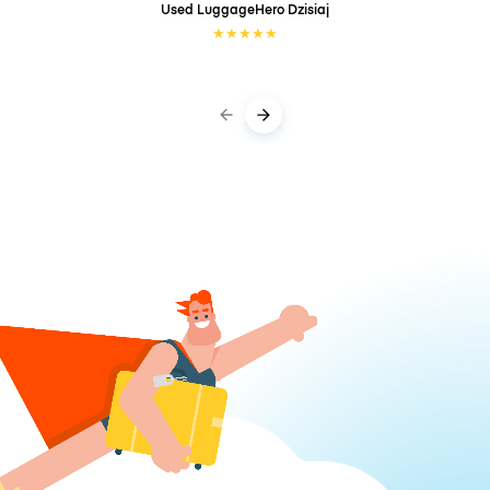
Used LuggageHero
Dzisiaj
★
★
★
★
★