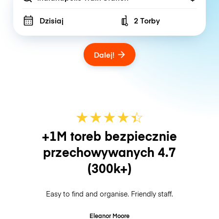
Dzisiaj
2 Torby
Number of bags
Dalej!
★
★
★
★
☆
★
+1M toreb bezpiecznie
przechowywanych
4.7
(300k+)
Easy to find and organise. Friendly staff.
Eleanor Moore