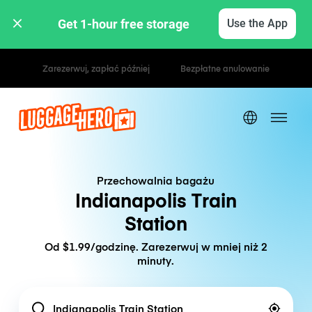
Get 1-hour free storage 
Use the App
Stawki godzinowe / dzienne
Przechowalnia bagażu
Indianapolis Train
Station
Od $1.99/godzinę. Zarezerwuj w mniej niż 2
minuty.
Location