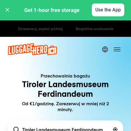
Get 1-hour free storage 
Use the App
Stawki godzinowe / dzienne
Przechowalnia bagażu
Tiroler Landesmuseum
Ferdinandeum
Od €1/godzinę. Zarezerwuj w mniej niż 2
minuty.
Location