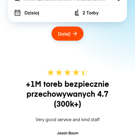
Dzisiaj
2 Torby
Number of bags
Dalej!
★
★
★
★
☆
★
+1M toreb bezpiecznie
przechowywanych
4.7
(300k+)
Very good service and kind staff
Jason Bourn