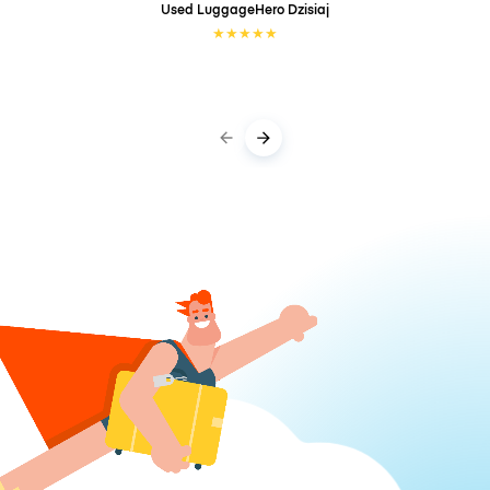
Used LuggageHero
Dzisiaj
★
★
★
★
★