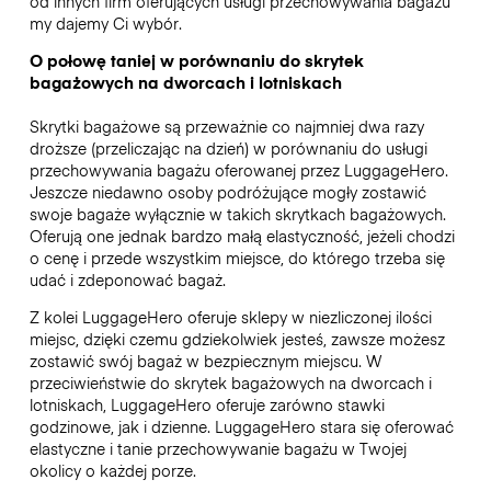
od innych firm oferujących usługi przechowywania bagażu
my dajemy Ci wybór.
O połowę taniej w porównaniu do skrytek
bagażowych na dworcach i lotniskach
Skrytki bagażowe są przeważnie co najmniej dwa razy
droższe (przeliczając na dzień) w porównaniu do usługi
przechowywania bagażu oferowanej przez LuggageHero.
Jeszcze niedawno osoby podróżujące mogły zostawić
swoje bagaże wyłącznie w takich skrytkach bagażowych.
Oferują one jednak bardzo małą elastyczność, jeżeli chodzi
o cenę i przede wszystkim miejsce, do którego trzeba się
udać i zdeponować bagaż.
Z kolei LuggageHero oferuje sklepy w niezliczonej ilości
miejsc, dzięki czemu gdziekolwiek jesteś, zawsze możesz
zostawić swój bagaż w bezpiecznym miejscu. W
przeciwieństwie do skrytek bagażowych na dworcach i
lotniskach, LuggageHero oferuje zarówno stawki
godzinowe, jak i dzienne. LuggageHero stara się oferować
elastyczne i tanie przechowywanie bagażu w Twojej
okolicy o każdej porze.