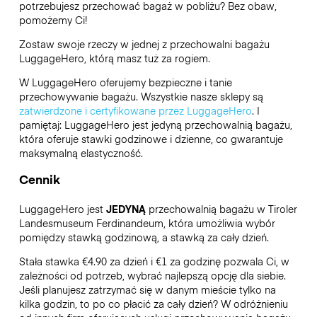
potrzebujesz przechować bagaż w pobliżu? Bez obaw,
pomożemy Ci!
Zostaw swoje rzeczy w jednej z przechowalni bagażu
LuggageHero
, którą masz tuż za rogiem.
W LuggageHero oferujemy bezpieczne i tanie
przechowywanie bagażu. Wszystkie nasze sklepy są
zatwierdzone i certyfikowane przez LuggageHero
. I
pamiętaj: LuggageHero jest jedyną przechowalnią bagażu,
która oferuje stawki godzinowe i dzienne, co gwarantuje
maksymalną elastyczność.
Cennik
LuggageHero jest
JEDYNĄ
przechowalnią bagażu w Tiroler
Landesmuseum Ferdinandeum, która umożliwia wybór
pomiędzy stawką godzinową, a stawką za cały dzień.
Stała stawka €4.90 za dzień i €1 za godzinę pozwala Ci, w
zależności od potrzeb, wybrać najlepszą opcję dla siebie.
Jeśli planujesz zatrzymać się w danym mieście tylko na
kilka godzin, to po co płacić za cały dzień? W odróżnieniu